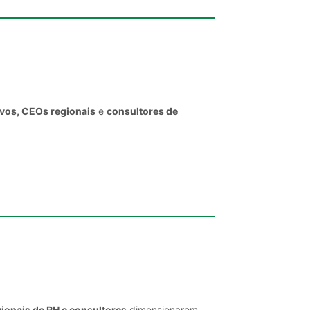
ivos, CEOs regionais
e
consultores de
ionais de RH e consultores
dimensionarem