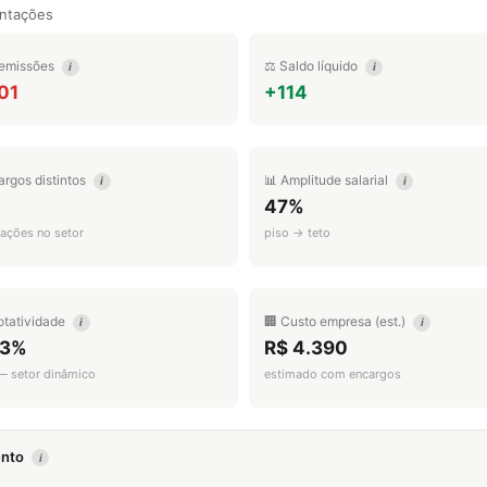
ntações
emissões
⚖️ Saldo líquido
i
i
01
+114
argos distintos
📊 Amplitude salarial
i
i
47%
ações no setor
piso → teto
otatividade
🏢 Custo empresa (est.)
i
i
.3%
R$ 4.390
 — setor dinâmico
estimado com encargos
mento
i