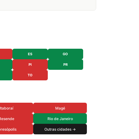
ES
GO
PI
PR
TO
Itaboraí
Magé
Resende
Rio de Janeiro
resópolis
Outras cidades →