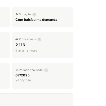
🔄 Situação
i
Com baixíssima demanda
👥 Profissionais
i
2.116
últimos 12 meses
📅 Período analisado
i
07/2025
até 06/2026