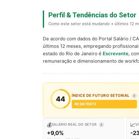
Perfil & Tendências do Setor
Como este setor está mudando • últimos 12 m
De acordo com dados do Portal Salário / C
últimos 12 meses, empregando profissiona
estado do Rio de Janeiro é
Escrevente
, co
remuneração e dimensionamento de workfo
ÍNDICE DE FUTURO SETORIAL
I
44
RESISTENTE
💰
📈
SALÁRIO REAL DO SETOR
V
I
+9,0%
-2