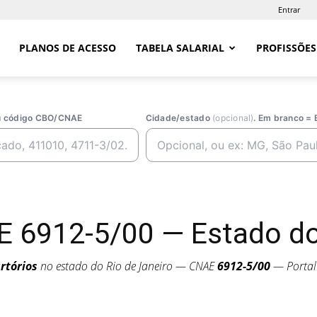
Entrar
PLANOS DE ACESSO
TABELA SALARIAL
PROFISSÕES
ou código CBO/CNAE
Cidade/estado
(opcional)
. Em branco = 
E 6912-5/00 — Estado do
rtórios
no estado do Rio de Janeiro — CNAE
6912-5/00
— Portal 