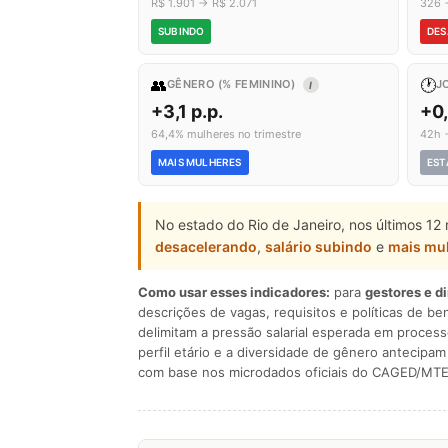
R$ 1.901 → R$ 2.071
326 
SUBINDO
DES
👥
🕐
GÊNERO (% FEMININO)
J
I
+3,1 p.p.
+0
64,4% mulheres no trimestre
42h 
MAIS MULHERES
EST
No estado do Rio de Janeiro, nos últimos 12
desacelerando
,
salário subindo
e
mais mu
Como usar esses indicadores:
para
gestores e d
descrições de vagas, requisitos e políticas de be
delimitam a pressão salarial esperada em process
perfil etário e a diversidade de gênero antecip
com base nos microdados oficiais do CAGED/MTE