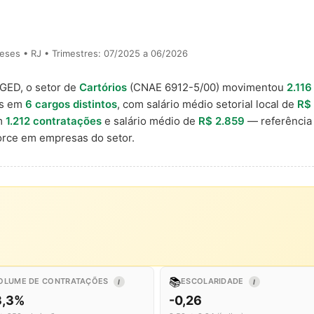
eses • RJ • Trimestres: 07/2025 a 06/2026
AGED, o setor de
Cartórios
(CNAE 6912-5/00) movimentou
2.116
is em
6 cargos distintos
, com salário médio setorial local de
R$
m
1.212 contratações
e salário médio de
R$ 2.859
— referência 
rce em empresas do setor.
📚
OLUME DE CONTRATAÇÕES
ESCOLARIDADE
I
I
3,3%
-0,26