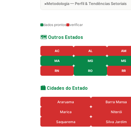
Metodologia — Perfil & Tendências Setoriais
dados prontos
verificar
🗺️ Outros Estados
AC
AL
AM
MA
MG
MS
RN
RO
RR
🏙️ Cidades do Estado
Araruama
Barra Mansa
Marica
Niterói
Saquarema
Silva Jardim