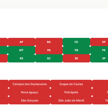
AP
BA
CE
DF
MT
PA
PB
PE
RS
SC
SE
SP
Campos dos Goytacazes
Duque de Caxias
Nova Iguaçu
Petrópolis
São Gonçalo
São João de Meriti
Te