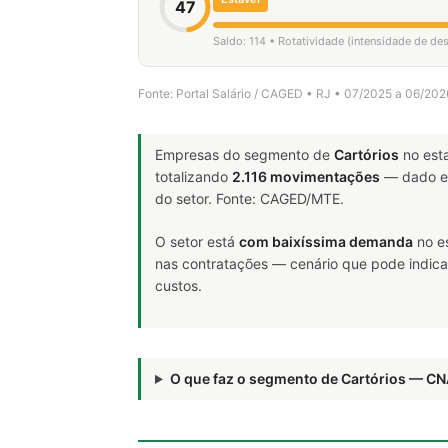
47
Saldo: 114 • Rotatividade (intensidade de de
Fonte: Portal Salário / CAGED • RJ • 07/2025 a 06/202
Empresas do segmento de
Cartórios
no est
totalizando
2.116 movimentações
— dado es
do setor. Fonte: CAGED/MTE.
O setor está
com baixíssima demanda
no e
nas contratações — cenário que pode indicar
custos.
O que faz o segmento de Cartórios — C