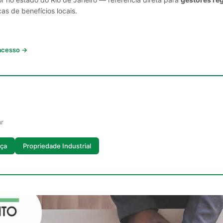
cas de benefícios locais.
 acesso →
ar
iça
Propriedade Industrial