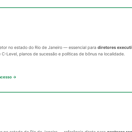
setor no estado do Rio de Janeiro — essencial para
diretores execut
C-Level, planos de sucessão e políticas de bônus na localidade.
 acesso →
r no estado do Rio de Janeiro — referência direta para
gestores reg