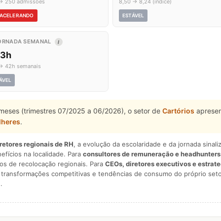
→ 250 admissões
8,50 → 8,24 (índice)
ACELERANDO
ESTÁVEL
ORNADA SEMANAL
I
,3h
→ 42h semanais
ÁVEL
 meses (trimestres 07/2025 a 06/2026), o setor de
Cartórios
apresen
lheres
.
iretores regionais de RH
, a evolução da escolaridade e da jornada sina
nefícios na localidade. Para
consultores de remuneração e headhunters
os de recolocação regionais. Para
CEOs, diretores executivos e estrat
am transformações competitivas e tendências de consumo do próprio seto
.