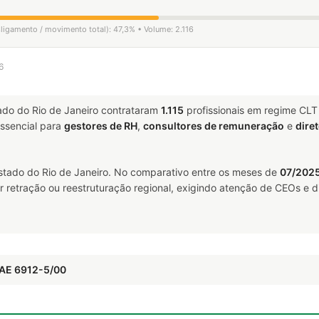
sligamento / movimento total): 47,3% • Volume: 2.116
6
ado do Rio de Janeiro contrataram
1.115
profissionais em regime CLT
sencial para
gestores de RH
,
consultores de remuneração
e
dire
stado do Rio de Janeiro. No comparativo entre os meses de
07/2025
 retração ou reestruturação regional, exigindo atenção de CEOs e di
NAE 6912-5/00