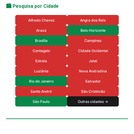
🏙️ Pesquisa por Cidade
Alfredo Chaves
Angra dos Reis
Araxá
Belo Horizonte
Brasília
Campinas
Cantagalo
Cidade Ocidental
Estrela
Jatai
Luziânia
Nova Andradina
Rio de Janeiro
Salvador
Santo André
São Cristóvão
São Paulo
Outras cidades →