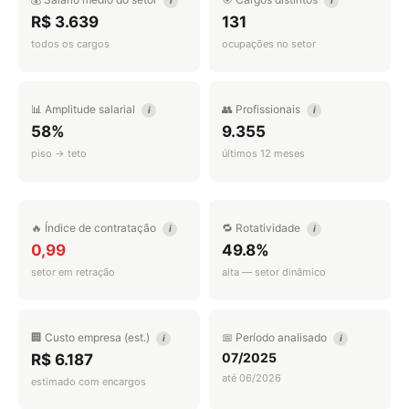
i
i
R$ 3.639
131
todos os cargos
ocupações no setor
📊 Amplitude salarial
👥 Profissionais
i
i
58%
9.355
piso → teto
últimos 12 meses
🔥 Índice de contratação
🔁 Rotatividade
i
i
0,99
49.8%
setor em retração
alta — setor dinâmico
🏢 Custo empresa (est.)
📅 Período analisado
i
i
07/2025
R$ 6.187
até 06/2026
estimado com encargos