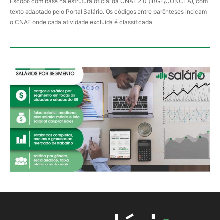
Escopo com base na estrutura oficial da CNAE 2.0 (IBGE/CONCLA), com
texto adaptado pelo Portal Salário. Os códigos entre parênteses indicam
o CNAE onde cada atividade excluída é classificada.