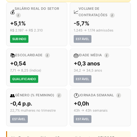
SALÁRIO REAL DO SETOR
VOLUME DE
💰
📈
CONTRATAÇÕES
I
I
+5,1%
-5,7%
R$ 2.197 → R$ 2.310
1.245 → 1.174 admissões
SUBINDO
ESTÁVEL
📚
🎂
ESCOLARIDADE
IDADE MÉDIA
I
I
+0,54
+0,3 anos
7,71 → 8,25 (índice)
34,2 → 34,5 anos
QUALIFICANDO
ESTÁVEL
👥
🕐
GÊNERO (% FEMININO)
JORNADA SEMANAL
I
I
-0,4 p.p.
+0,0h
22,7% mulheres no trimestre
43h → 43h semanais
ESTÁVEL
ESTÁVEL