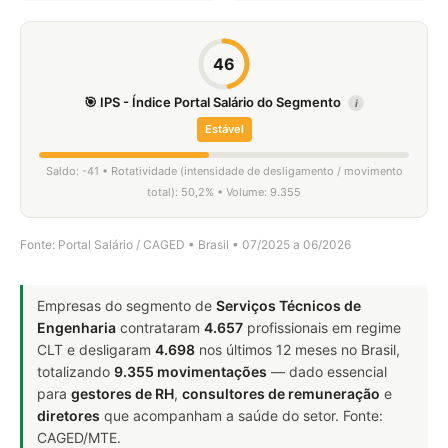
46
🎯 IPS - Índice Portal Salário do Segmento
i
Estável
Saldo: -41 • Rotatividade (intensidade de desligamento / movimento
total): 50,2% • Volume: 9.355
Fonte: Portal Salário / CAGED • Brasil • 07/2025 a 06/2026
Empresas do segmento de
Serviços Técnicos de
Engenharia
contrataram
4.657
profissionais em regime
CLT e desligaram
4.698
nos últimos 12 meses no Brasil,
totalizando
9.355 movimentações
— dado essencial
para
gestores de RH
,
consultores de remuneração
e
diretores
que acompanham a saúde do setor. Fonte:
CAGED/MTE.