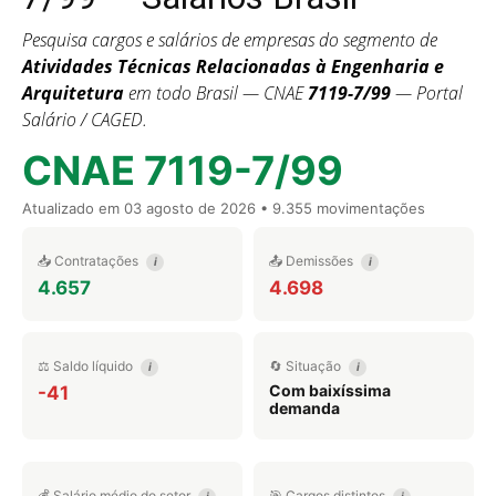
Pesquisa cargos e salários de empresas do segmento de
Atividades Técnicas Relacionadas à Engenharia e
Arquitetura
em todo Brasil — CNAE
7119-7/99
— Portal
Salário / CAGED.
CNAE 7119-7/99
Atualizado em
03 agosto de 2026
• 9.355 movimentações
📥 Contratações
📤 Demissões
i
i
4.657
4.698
⚖️ Saldo líquido
🔄 Situação
i
i
Com baixíssima
-41
demanda
💰 Salário médio do setor
🎯 Cargos distintos