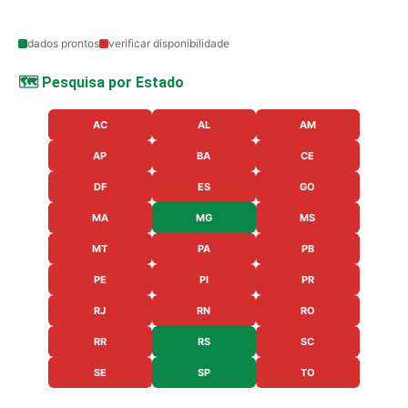
dados prontos
verificar disponibilidade
🗺️ Pesquisa por Estado
AC
AL
AM
AP
BA
CE
DF
ES
GO
MA
MG
MS
MT
PA
PB
PE
PI
PR
RJ
RN
RO
RR
RS
SC
SE
SP
TO