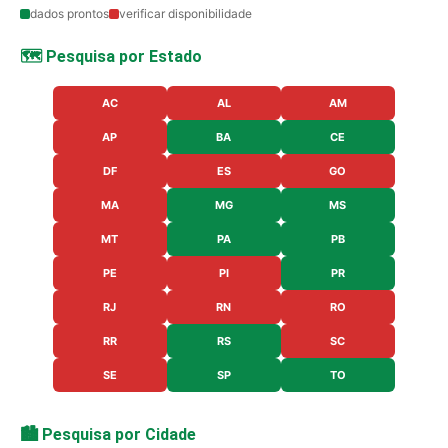
dados prontos
verificar disponibilidade
🗺️ Pesquisa por Estado
AC
AL
AM
AP
BA
CE
DF
ES
GO
MA
MG
MS
MT
PA
PB
PE
PI
PR
RJ
RN
RO
RR
RS
SC
SE
SP
TO
🏙️ Pesquisa por Cidade