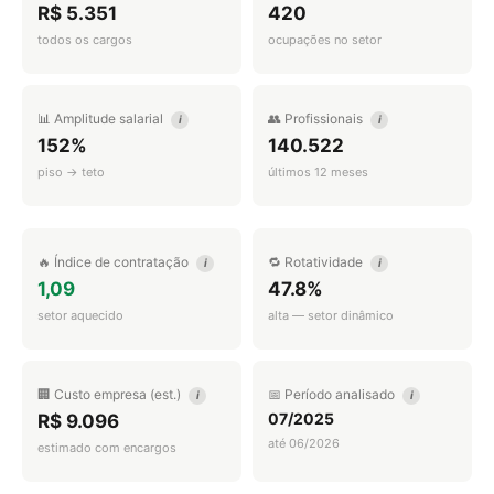
R$ 5.351
420
todos os cargos
ocupações no setor
📊 Amplitude salarial
👥 Profissionais
i
i
152%
140.522
piso → teto
últimos 12 meses
🔥 Índice de contratação
🔁 Rotatividade
i
i
1,09
47.8%
setor aquecido
alta — setor dinâmico
🏢 Custo empresa (est.)
📅 Período analisado
i
i
07/2025
R$ 9.096
até 06/2026
estimado com encargos