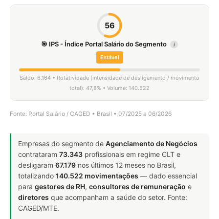
56
🎯 IPS - Índice Portal Salário do Segmento
i
Estável
Saldo: 6.164 • Rotatividade (intensidade de desligamento / movimento
total): 47,8% • Volume: 140.522
Fonte: Portal Salário / CAGED • Brasil • 07/2025 a 06/2026
Empresas do segmento de
Agenciamento de Negócios
contrataram
73.343
profissionais em regime CLT e
desligaram
67.179
nos últimos 12 meses no Brasil,
totalizando
140.522 movimentações
— dado essencial
para
gestores de RH
,
consultores de remuneração
e
diretores
que acompanham a saúde do setor. Fonte:
CAGED/MTE.