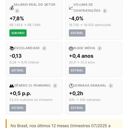
SALÁRIO REAL DO SETOR
VOLUME DE
💰
📈
CONTRATAÇÕES
I
I
+7,8%
-4,0%
R$ 1.824 → R$ 1.966
18.758 → 18.005 admissões
SUBINDO
ESTÁVEL
📚
🎂
ESCOLARIDADE
IDADE MÉDIA
I
I
-0,13
+0,4 anos
9,29 → 9,16 (índice)
30,9 → 31,3 anos
ESTÁVEL
ESTÁVEL
👥
🕐
GÊNERO (% FEMININO)
JORNADA SEMANAL
I
I
+0,5 p.p.
+0,2h
53,5% mulheres no trimestre
43h → 43h semanais
ESTÁVEL
ESTÁVEL
No Brasil, nos últimos 12 meses (trimestres 07/2025 a