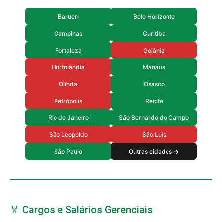
Barueri
Belo Horizonte
Campinas
Curitiba
Fortaleza
Goiânia
Hortolândia
Manaus
Olinda
Osasco
Petrópolis
Recife
Rio de Janeiro
São Bernardo do Campo
São Leopoldo
São Luís
São Paulo
Outras cidades →
🏅 Cargos e Salários Gerenciais