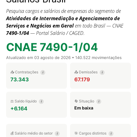
Pesquisa cargos e salários de empresas do segmento de
Atividades de Intermediação e Agenciamento de
Serviços e Negócios em Geral
em todo Brasil — CNAE
7490-1/04
— Portal Salário / CAGED.
CNAE 7490-1/04
Atualizado em
03 agosto de 2026
• 140.522 movimentações
📥 Contratações
📤 Demissões
i
i
73.343
67.179
⚖️ Saldo líquido
🔄 Situação
i
i
Em baixa
+6.164
💰 Salário médio do setor
🎯 Cargos distintos
i
i