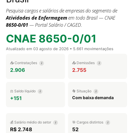
Pesquisa cargos e salários de empresas do segmento de
Atividades de Enfermagem
em todo Brasil — CNAE
8650-0/01
— Portal Salário / CAGED.
CNAE 8650-0/01
Atualizado em
03 agosto de 2026
• 5.661 movimentações
📥 Contratações
📤 Demissões
i
i
2.906
2.755
⚖️ Saldo líquido
🔄 Situação
i
i
Com baixa demanda
+151
💰 Salário médio do setor
🎯 Cargos distintos
i
i
R$ 2.748
52