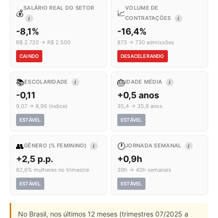
SALÁRIO REAL DO SETOR
VOLUME DE
💰
📈
CONTRATAÇÕES
I
I
-8,1%
-16,4%
R$ 2.720 → R$ 2.500
873 → 730 admissões
CAINDO
DESACELERANDO
📚
🎂
ESCOLARIDADE
IDADE MÉDIA
I
I
-0,11
+0,5 anos
9,07 → 8,96 (índice)
35,4 → 35,9 anos
ESTÁVEL
ESTÁVEL
👥
🕐
GÊNERO (% FEMININO)
JORNADA SEMANAL
I
I
+2,5 p.p.
+0,9h
82,6% mulheres no trimestre
39h → 40h semanais
ESTÁVEL
ESTÁVEL
No Brasil, nos últimos 12 meses (trimestres 07/2025 a