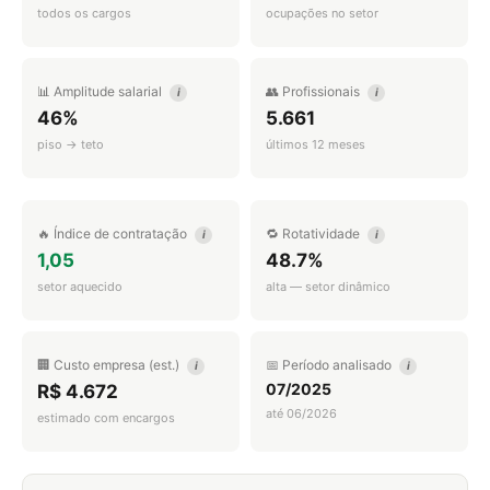
todos os cargos
ocupações no setor
📊 Amplitude salarial
👥 Profissionais
i
i
46%
5.661
piso → teto
últimos 12 meses
🔥 Índice de contratação
🔁 Rotatividade
i
i
1,05
48.7%
setor aquecido
alta — setor dinâmico
🏢 Custo empresa (est.)
📅 Período analisado
i
i
07/2025
R$ 4.672
até 06/2026
estimado com encargos