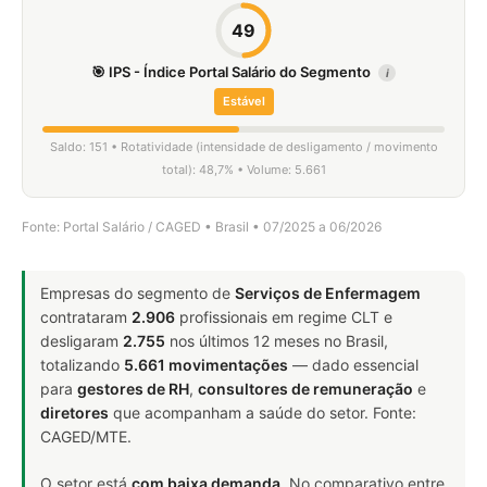
49
🎯 IPS - Índice Portal Salário do Segmento
i
Estável
Saldo: 151 • Rotatividade (intensidade de desligamento / movimento
total): 48,7% • Volume: 5.661
Fonte: Portal Salário / CAGED • Brasil • 07/2025 a 06/2026
Empresas do segmento de
Serviços de Enfermagem
contrataram
2.906
profissionais em regime CLT e
desligaram
2.755
nos últimos 12 meses no Brasil,
totalizando
5.661 movimentações
— dado essencial
para
gestores de RH
,
consultores de remuneração
e
diretores
que acompanham a saúde do setor. Fonte:
CAGED/MTE.
O setor está
com baixa demanda
. No comparativo entre