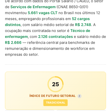
De acordo com dados do Portal Salário / CAGED, o setor
de
Serviços de Enfermagem
(CNAE 8650-0/01)
movimentou
5.661 vagas CLT
no Brasil nos últimos 12
meses, empregando profissionais em
52 cargos
distintos
, com salário médio setorial de
R$ 2.748
. A
ocupação mais contratada no setor é
Técnico de
enfermagem
, com
2.126 contratações
e salário médio de
R$ 2.666
— referência central para benchmarks de
remuneração e dimensionamento de workforce em
empresas do setor.
25
ÍNDICE DE FUTURO SETORIAL
I
TRADICIONAL