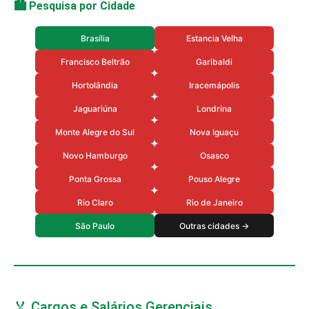
🏙️ Pesquisa por Cidade
Brasília
Estancia Velha
Francisco Beltrão
Garibaldi
Hortolândia
Iracemápolis
Jaguariúna
Londrina
Monte Alegre do Sul
Nova Iguaçu
Novo Hamburgo
Osasco
Ponta Grossa
Pouso Alegre
Rio Claro
Rio de Janeiro
São Paulo
Outras cidades →
🏅 Cargos e Salários Gerenciais