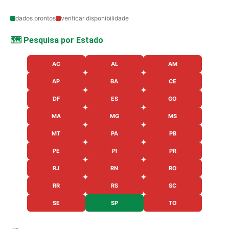
dados prontos
verificar disponibilidade
🗺️ Pesquisa por Estado
AC
AL
AM
AP
BA
CE
DF
ES
GO
MA
MG
MS
MT
PA
PB
PE
PI
PR
RJ
RN
RO
RR
RS
SC
SE
SP
TO