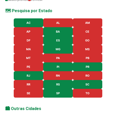
🗺️ Pesquisa por Estado
AC
AL
AM
AP
BA
CE
DF
ES
GO
MA
MG
MS
MT
PA
PB
PE
PI
PR
RJ
RN
RO
RR
RS
SC
SE
SP
TO
🏙️ Outras Cidades