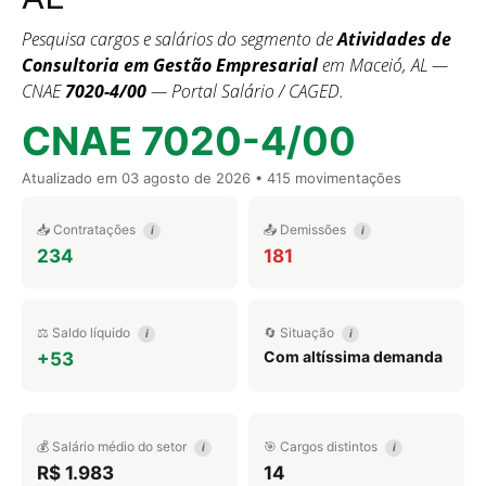
Pesquisa cargos e salários do segmento de
Atividades de
Consultoria em Gestão Empresarial
em Maceió, AL —
CNAE
7020-4/00
— Portal Salário / CAGED.
CNAE 7020-4/00
Atualizado em
03 agosto de 2026
• 415 movimentações
📥 Contratações
📤 Demissões
i
i
234
181
⚖️ Saldo líquido
🔄 Situação
i
i
Com altíssima demanda
+53
💰 Salário médio do setor
🎯 Cargos distintos
i
i
R$ 1.983
14