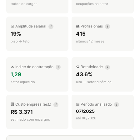
todos os cargos
ocupações no setor
📊 Amplitude salarial
👥 Profissionais
i
i
19%
415
piso → teto
últimos 12 meses
🔥 Índice de contratação
🔁 Rotatividade
i
i
1,29
43.6%
setor aquecido
alta — setor dinâmico
🏢 Custo empresa (est.)
📅 Período analisado
i
i
07/2025
R$ 3.371
até 06/2026
estimado com encargos