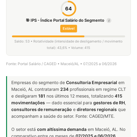
64
🎯 IPS - Índice Portal Salário do Segmento
i
Estável
Saldo: 53 • Rotatividade (intensidade de desligamento / movimento
total): 43,6% • Volume: 415
Fonte: Portal Salário / CAGED • Maceió/AL • 07/2025 a 06/2026
Empresas do segmento de
Consultoria Empresarial
em
Maceió, AL contrataram
234
profissionais em regime CLT
e desligaram
181
nos últimos 12 meses, totalizando
415
movimentações
— dado essencial para
gestores de RH
,
consultores de remuneração
e
diretores regionais
que
acompanham a saúde do setor. Fonte: CAGED/MTE.
O setor está
com altíssima demanda
em Maceió, AL. No
comparativo entre os meses de
07/2025 e 06/2026
,