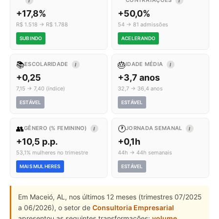
CONTRATAÇÕES
I
I
+17,8%
+50,0%
R$ 1.518 → R$ 1.788
54 → 81 admissões
SUBINDO
ACELERANDO
📚
🎂
ESCOLARIDADE
IDADE MÉDIA
I
I
+0,25
+3,7 anos
7,15 → 7,40 (índice)
32,7 → 36,4 anos
ESTÁVEL
ESTÁVEL
👥
🕐
GÊNERO (% FEMININO)
JORNADA SEMANAL
I
I
+10,5 p.p.
+0,1h
53,1% mulheres no trimestre
44h → 44h semanais
MAIS MULHERES
ESTÁVEL
Em Maceió, AL, nos últimos 12 meses (trimestres 07/2025
a 06/2026), o setor de
Consultoria Empresarial
apresentou as seguintes transformações:
volume