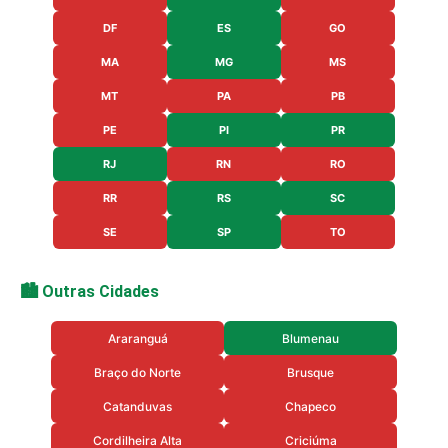
DF
ES
GO
MA
MG
MS
MT
PA
PB
PE
PI
PR
RJ
RN
RO
RR
RS
SC
SE
SP
TO
🏙️ Outras Cidades
Araranguá
Blumenau
Braço do Norte
Brusque
Catanduvas
Chapeco
Cordilheira Alta
Criciúma