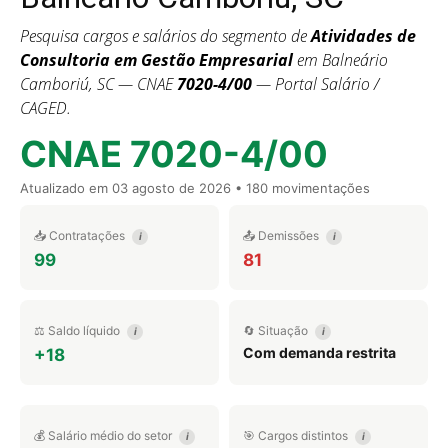
Pesquisa cargos e salários do segmento de
Atividades de
Consultoria em Gestão Empresarial
em Balneário
Camboriú, SC — CNAE
7020-4/00
— Portal Salário /
CAGED.
CNAE 7020-4/00
Atualizado em
03 agosto de 2026
• 180 movimentações
📥 Contratações
📤 Demissões
i
i
99
81
⚖️ Saldo líquido
🔄 Situação
i
i
Com demanda restrita
+18
💰 Salário médio do setor
🎯 Cargos distintos
i
i