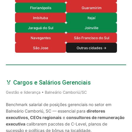
Florianópolis
Guaramirim
Imbituba
Itajaí
Jaraguá do Sul
Joinville
Navegantes
São Francisco do Sul
São Jose
Outras cidades →
🏅 Cargos e Salários Gerenciais
Gestão e liderança • Balneário Camboriú/SC
Benchmark salarial de posições gerenciais no setor em
Balneário Camboriú, SC — essencial para
diretores
executivos, CEOs regionais
e
consultores de remuneração
executiva
calibrarem pacotes de C-Level, planos de
sucessão e políticas de bônus na localidade.