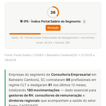
36
🎯 IPS - Índice Portal Salário do Segmento
i
Retração
Saldo: 18 • Rotatividade (intensidade de desligamento / movimento
total): 45,0% • Volume: 180
Fonte: Portal Salário / CAGED • Balneário Camboriú/SC • 07/2025 a
06/2026
Empresas do segmento de
Consultoria Empresarial
em
Balneário Camboriú, SC contrataram
99
profissionais em
regime CLT e desligaram
81
nos últimos 12 meses,
totalizando
180 movimentações
— dado essencial para
gestores de RH
,
consultores de remuneração
e
diretores regionais
que acompanham a saúde do setor.
Fonte: CAGED/MTE.