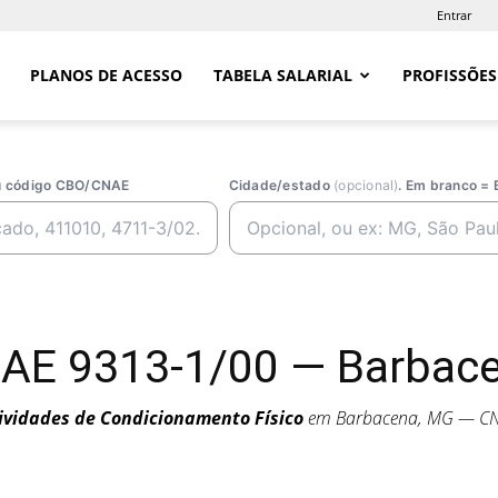
Entrar
PLANOS DE ACESSO
TABELA SALARIAL
PROFISSÕES
ou código CBO/CNAE
Cidade/estado
(opcional)
. Em branco = 
AE 9313-1/00 — Barbac
ividades de Condicionamento Físico
em Barbacena, MG — C