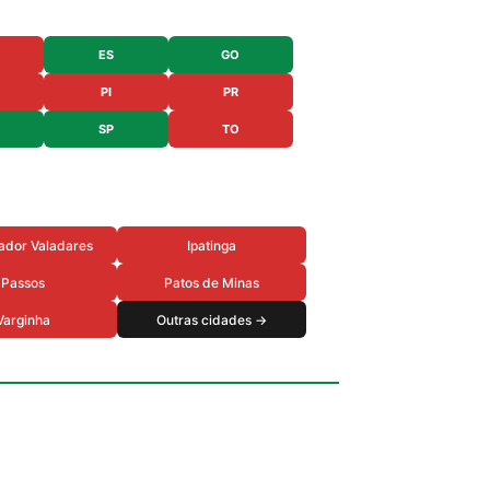
ES
GO
PI
PR
SP
TO
ador Valadares
Ipatinga
Passos
Patos de Minas
Varginha
Outras cidades →