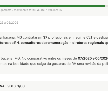
sligamento / movimento total): 33,9% • Volume: 56
025 a 06/2026
arbacena, MG contrataram
37
profissionais em regime CLT e deslig
tores de RH
,
consultores de remuneração
e
diretores regionais
qu
bacena, MG. No comparativo entre os meses de
07/2025 e 06/202
ntos na localidade que exige de gestores de RH uma revisão da polí
CNAE 9313-1/00