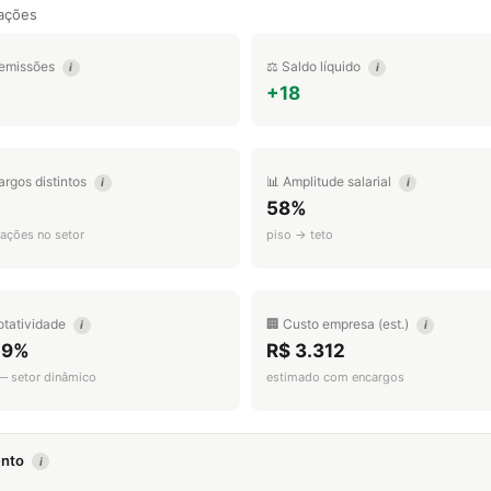
ações
emissões
⚖️ Saldo líquido
i
i
+18
argos distintos
📊 Amplitude salarial
i
i
58%
ações no setor
piso → teto
otatividade
🏢 Custo empresa (est.)
i
i
.9%
R$ 3.312
 — setor dinâmico
estimado com encargos
mento
i