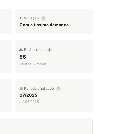
🔄 Situação
i
Com altíssima demanda
👥 Profissionais
i
56
últimos 12 meses
📅 Período analisado
i
07/2025
até 06/2026