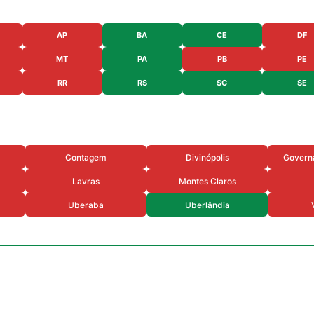
AP
BA
CE
DF
MT
PA
PB
PE
RR
RS
SC
SE
Contagem
Divinópolis
Govern
Lavras
Montes Claros
Uberaba
Uberlândia