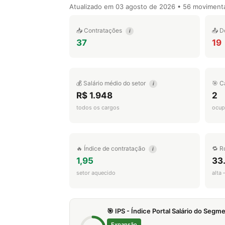
Atualizado em
03 agosto de 2026
• 56 moviment
📥 Contratações
📤 D
i
37
19
💰 Salário médio do setor
🎯 C
i
R$ 1.948
2
todos os cargos
ocup
🔥 Índice de contratação
🔁 R
i
1,95
33
setor aquecido
alta
🎯 IPS - Índice Portal Salário do Seg
Expansão