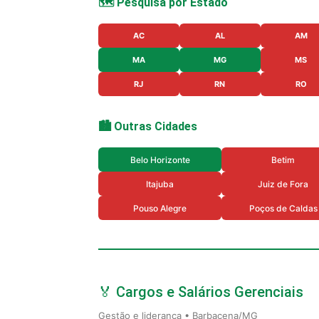
🗺️ Pesquisa por Estado
AC
AL
AM
MA
MG
MS
RJ
RN
RO
🏙️ Outras Cidades
Belo Horizonte
Betim
Itajuba
Juiz de Fora
Pouso Alegre
Poços de Caldas
🏅 Cargos e Salários Gerenciais
Gestão e liderança • Barbacena/MG