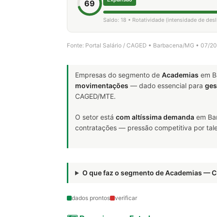
69
Saldo: 18 • Rotatividade (intensidade de de
Fonte: Portal Salário / CAGED • Barbacena/MG • 07/2
Empresas do segmento de
Academias
em B
movimentações
— dado essencial para
ges
CAGED/MTE.
O setor está
com altíssima demanda
em Bar
contratações — pressão competitiva por tale
O que faz o segmento de Academias — 
dados prontos
verificar