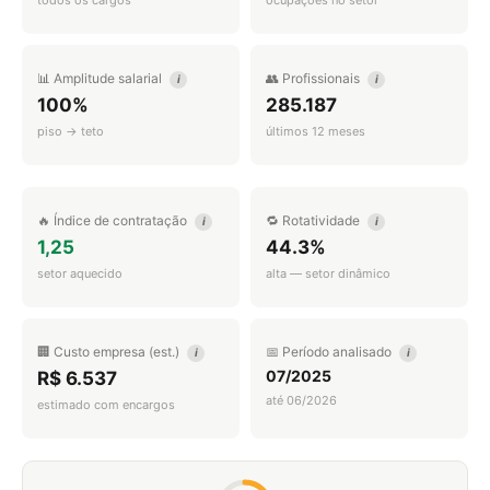
todos os cargos
ocupações no setor
📊 Amplitude salarial
👥 Profissionais
i
i
100%
285.187
piso → teto
últimos 12 meses
🔥 Índice de contratação
🔁 Rotatividade
i
i
1,25
44.3%
setor aquecido
alta — setor dinâmico
🏢 Custo empresa (est.)
📅 Período analisado
i
i
07/2025
R$ 6.537
até 06/2026
estimado com encargos