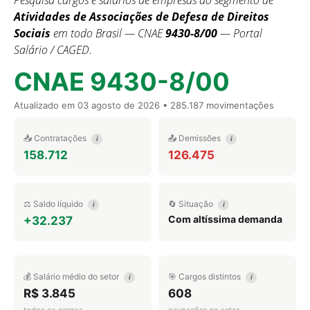
Pesquisa cargos e salários de empresas do segmento de
Atividades de Associações de Defesa de Direitos
Sociais
em todo Brasil — CNAE
9430-8/00
— Portal
Salário / CAGED.
CNAE 9430-8/00
Atualizado em
03 agosto de 2026
• 285.187 movimentações
📥 Contratações
📤 Demissões
i
i
158.712
126.475
⚖️ Saldo líquido
🔄 Situação
i
i
Com altíssima demanda
+32.237
💰 Salário médio do setor
🎯 Cargos distintos
i
i
R$ 3.845
608