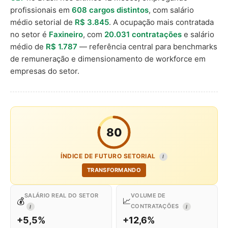
profissionais em
608 cargos distintos
, com salário
médio setorial de
R$ 3.845
. A ocupação mais contratada
no setor é
Faxineiro
, com
20.031 contratações
e salário
médio de
R$ 1.787
— referência central para benchmarks
de remuneração e dimensionamento de workforce em
empresas do setor.
80
ÍNDICE DE FUTURO SETORIAL
I
TRANSFORMANDO
SALÁRIO REAL DO SETOR
VOLUME DE
💰
📈
CONTRATAÇÕES
I
I
+5,5%
+12,6%