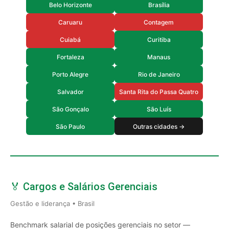
Belo Horizonte
Brasília
Caruaru
Contagem
Cuiabá
Curitiba
Fortaleza
Manaus
Porto Alegre
Rio de Janeiro
Salvador
Santa Rita do Passa Quatro
São Gonçalo
São Luís
São Paulo
Outras cidades →
🏅 Cargos e Salários Gerenciais
Gestão e liderança • Brasil
Benchmark salarial de posições gerenciais no setor —