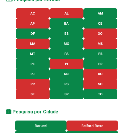
AC
AL
AM
AP
BA
CE
DF
ES
GO
MA
MG
MS
MT
PA
PB
PE
PI
PR
RJ
RN
RO
RR
RS
SC
SE
SP
TO
🏙️ Pesquisa por Cidade
Barueri
Belford Roxo