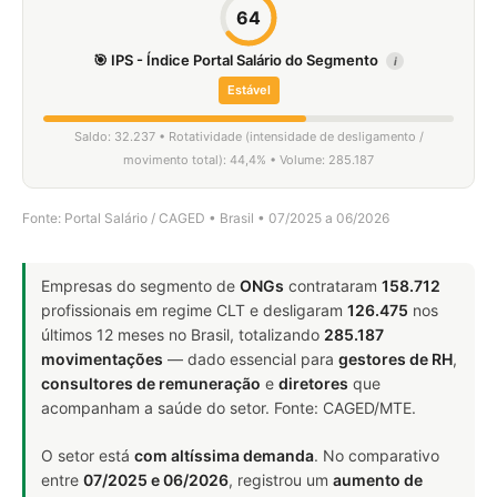
64
🎯 IPS - Índice Portal Salário do Segmento
i
Estável
Saldo: 32.237 • Rotatividade (intensidade de desligamento /
movimento total): 44,4% • Volume: 285.187
Fonte: Portal Salário / CAGED • Brasil • 07/2025 a 06/2026
Empresas do segmento de
ONGs
contrataram
158.712
profissionais em regime CLT e desligaram
126.475
nos
últimos 12 meses no Brasil, totalizando
285.187
movimentações
— dado essencial para
gestores de RH
,
consultores de remuneração
e
diretores
que
acompanham a saúde do setor. Fonte: CAGED/MTE.
O setor está
com altíssima demanda
. No comparativo
entre
07/2025 e 06/2026
, registrou um
aumento de