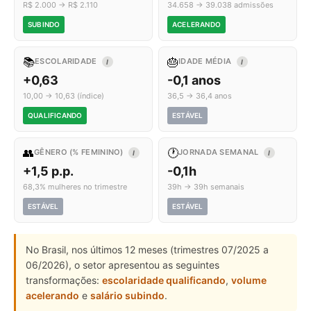
R$ 2.000 → R$ 2.110
34.658 → 39.038 admissões
SUBINDO
ACELERANDO
📚
🎂
ESCOLARIDADE
IDADE MÉDIA
I
I
+0,63
-0,1 anos
10,00 → 10,63 (índice)
36,5 → 36,4 anos
QUALIFICANDO
ESTÁVEL
👥
🕐
GÊNERO (% FEMININO)
JORNADA SEMANAL
I
I
+1,5 p.p.
-0,1h
68,3% mulheres no trimestre
39h → 39h semanais
ESTÁVEL
ESTÁVEL
No Brasil, nos últimos 12 meses (trimestres 07/2025 a
06/2026), o setor apresentou as seguintes
transformações:
escolaridade qualificando
,
volume
acelerando
e
salário subindo
.