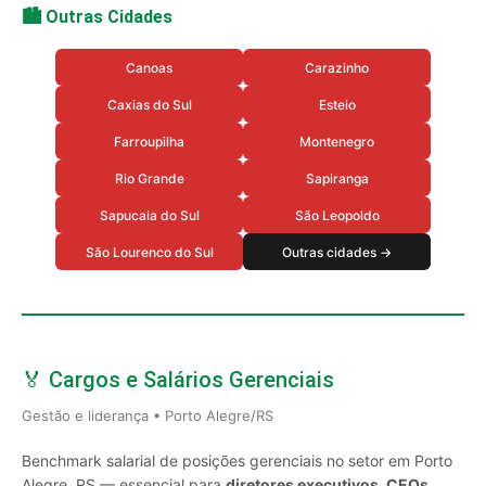
🏙️ Outras Cidades
Canoas
Carazinho
Caxias do Sul
Esteio
Farroupilha
Montenegro
Rio Grande
Sapiranga
Sapucaia do Sul
São Leopoldo
São Lourenco do Sul
Outras cidades →
🏅 Cargos e Salários Gerenciais
Gestão e liderança • Porto Alegre/RS
Benchmark salarial de posições gerenciais no setor em Porto
Alegre, RS — essencial para
diretores executivos, CEOs