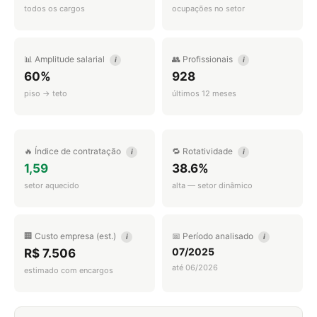
todos os cargos
ocupações no setor
📊 Amplitude salarial
👥 Profissionais
i
i
60%
928
piso → teto
últimos 12 meses
🔥 Índice de contratação
🔁 Rotatividade
i
i
1,59
38.6%
setor aquecido
alta — setor dinâmico
🏢 Custo empresa (est.)
📅 Período analisado
i
i
07/2025
R$ 7.506
até 06/2026
estimado com encargos