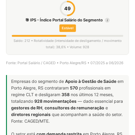
49
🎯 IPS - Índice Portal Salário do Segmento
i
Estável
Saldo: 212 • Rotatividade (intensidade de desligamento / movimento
total): 38,6% • Volume: 928
Fonte: Portal Salário / CAGED • Porto Alegre/RS • 07/2025 a 06/2026
Empresas do segmento de
Apoio à Gestão de Saúde
em
Porto Alegre, RS contrataram
570
profissionais em
regime CLT e desligaram
358
nos últimos 12 meses,
totalizando
928 movimentações
— dado essencial para
gestores de RH
,
consultores de remuneração
e
diretores regionais
que acompanham a saúde do setor.
Fonte: CAGED/MTE.
O setor está
com demanda restrita
em Porto Alegre, RS.