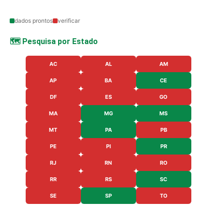
dados prontos
verificar
🗺️ Pesquisa por Estado
AC
AL
AM
AP
BA
CE
DF
ES
GO
MA
MG
MS
MT
PA
PB
PE
PI
PR
RJ
RN
RO
RR
RS
SC
SE
SP
TO