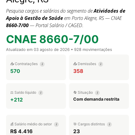
Pesquisa cargos e salários do segmento de
Atividades de
Apoio à Gestão de Saúde
em Porto Alegre, RS — CNAE
8660-7/00
— Portal Salário / CAGED.
CNAE 8660-7/00
Atualizado em
03 agosto de 2026
• 928 movimentações
📥 Contratações
📤 Demissões
i
i
570
358
⚖️ Saldo líquido
🔄 Situação
i
i
Com demanda restrita
+212
💰 Salário médio do setor
🎯 Cargos distintos
i
i
R$ 4.416
23