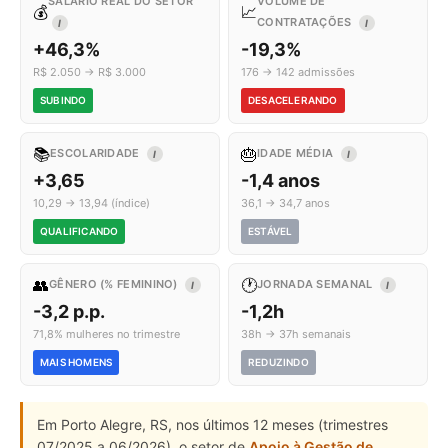
SALÁRIO REAL DO SETOR
VOLUME DE
💰
📈
CONTRATAÇÕES
I
I
+46,3%
-19,3%
R$ 2.050 → R$ 3.000
176 → 142 admissões
SUBINDO
DESACELERANDO
📚
🎂
ESCOLARIDADE
IDADE MÉDIA
I
I
+3,65
-1,4 anos
10,29 → 13,94 (índice)
36,1 → 34,7 anos
QUALIFICANDO
ESTÁVEL
👥
🕐
GÊNERO (% FEMININO)
JORNADA SEMANAL
I
I
-3,2 p.p.
-1,2h
71,8% mulheres no trimestre
38h → 37h semanais
MAIS HOMENS
REDUZINDO
Em Porto Alegre, RS, nos últimos 12 meses (trimestres
07/2025 a 06/2026), o setor de
Apoio à Gestão de