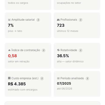
todos os cargos
ocupações no setor
📊 Amplitude salarial
👥 Profissionais
i
i
7%
723
piso → teto
últimos 12 meses
🔥 Índice de contratação
🔁 Rotatividade
i
i
0,58
36.5%
setor em retração
alta — setor dinâmico
🏢 Custo empresa (est.)
📅 Período analisado
i
i
07/2025
R$ 4.385
até 06/2026
estimado com encargos