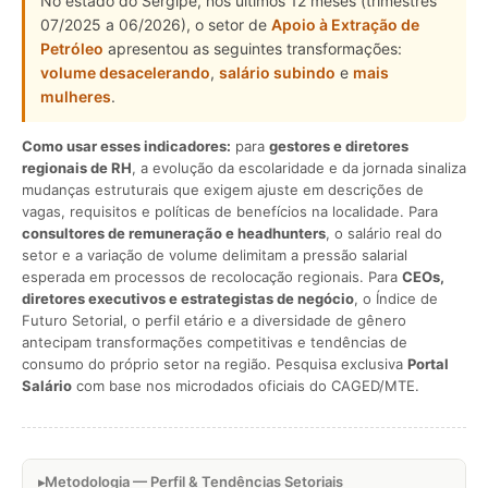
No estado do Sergipe, nos últimos 12 meses (trimestres
07/2025 a 06/2026), o setor de
Apoio à Extração de
Petróleo
apresentou as seguintes transformações:
volume desacelerando
,
salário subindo
e
mais
mulheres
.
Como usar esses indicadores:
para
gestores e diretores
regionais de RH
, a evolução da escolaridade e da jornada sinaliza
mudanças estruturais que exigem ajuste em descrições de
vagas, requisitos e políticas de benefícios na localidade. Para
consultores de remuneração e headhunters
, o salário real do
setor e a variação de volume delimitam a pressão salarial
esperada em processos de recolocação regionais. Para
CEOs,
diretores executivos e estrategistas de negócio
, o Índice de
Futuro Setorial, o perfil etário e a diversidade de gênero
antecipam transformações competitivas e tendências de
consumo do próprio setor na região. Pesquisa exclusiva
Portal
Salário
com base nos microdados oficiais do CAGED/MTE.
Metodologia — Perfil & Tendências Setoriais