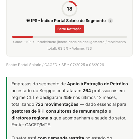
18
🎯 IPS - Índice Portal Salário do Segmento
i
Forte Retração
Saldo: -195 • Rotatividade (intensidade de desligamento / movimento
total): 63,5% • Volume: 723
Fonte: Portal Salário / CAGED • SE • 07/2025 a 06/2026
Empresas do segmento de
Apoio à Extração de Petróleo
no estado do Sergipe contrataram
264
profissionais em
regime CLT e desligaram
459
nos últimos 12 meses,
totalizando
723 movimentações
— dado essencial para
gestores de RH
,
consultores de remuneração
e
diretores regionais
que acompanham a saúde do setor.
Fonte: CAGED/MTE.
O setor está
com demanda restrita
no estado do