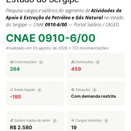
Pesquisa cargos e salários do segmento de
Atividades de
Apoio à Extração de Petróleo e Gás Natural
no estado
do Sergipe — CNAE
0910-6/00
— Portal Salário / CAGED.
CNAE 0910-6/00
Atualizado em
03 agosto de 2026
• 723 movimentações
📥 Contratações
📤 Demissões
i
i
264
459
⚖️ Saldo líquido
🔄 Situação
i
i
Com demanda restrita
-195
💰 Salário médio do setor
🎯 Cargos distintos
i
i
R$ 2.580
19