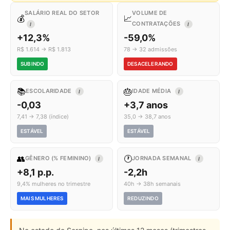
SALÁRIO REAL DO SETOR
VOLUME DE
💰
📈
CONTRATAÇÕES
I
I
+12,3%
-59,0%
R$ 1.614 → R$ 1.813
78 → 32 admissões
SUBINDO
DESACELERANDO
📚
🎂
ESCOLARIDADE
IDADE MÉDIA
I
I
-0,03
+3,7 anos
7,41 → 7,38 (índice)
35,0 → 38,7 anos
ESTÁVEL
ESTÁVEL
👥
🕐
GÊNERO (% FEMININO)
JORNADA SEMANAL
I
I
+8,1 p.p.
-2,2h
9,4% mulheres no trimestre
40h → 38h semanais
MAIS MULHERES
REDUZINDO