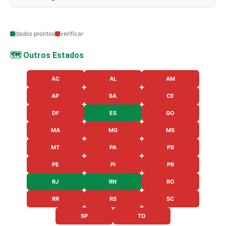
dados prontos
verificar
🗺️ Outros Estados
AC
AL
AM
AP
BA
CE
DF
ES
GO
MA
MG
MS
MT
PA
PB
PE
PI
PR
RJ
RN
RO
RR
RS
SC
SP
TO