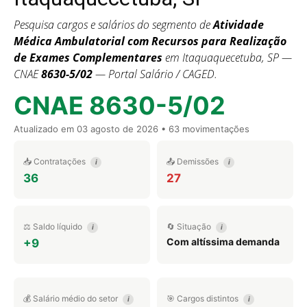
Pesquisa cargos e salários do segmento de
Atividade
Médica Ambulatorial com Recursos para Realização
de Exames Complementares
em Itaquaquecetuba, SP —
CNAE
8630-5/02
— Portal Salário / CAGED.
CNAE 8630-5/02
Atualizado em
03 agosto de 2026
• 63 movimentações
📥 Contratações
📤 Demissões
i
i
36
27
⚖️ Saldo líquido
🔄 Situação
i
i
Com altíssima demanda
+9
💰 Salário médio do setor
🎯 Cargos distintos
i
i