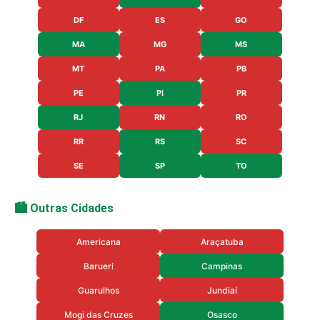
DF
ES
GO
MA
MG
MS
MT
PA
PB
PE
PI
PR
RJ
RN
RO
RR
RS
SC
SE
SP
TO
🏙️ Outras Cidades
Americana
Araçatuba
Barueri
Campinas
Guarulhos
Jundiaí
Mogi das Cruzes
Osasco