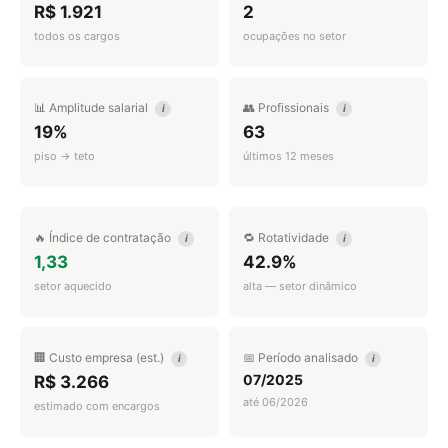
R$ 1.921
2
todos os cargos
ocupações no setor
📊 Amplitude salarial
👥 Profissionais
i
i
19%
63
piso → teto
últimos 12 meses
🔥 Índice de contratação
🔁 Rotatividade
i
i
1,33
42.9%
setor aquecido
alta — setor dinâmico
🏢 Custo empresa (est.)
📅 Período analisado
i
i
07/2025
R$ 3.266
até 06/2026
estimado com encargos