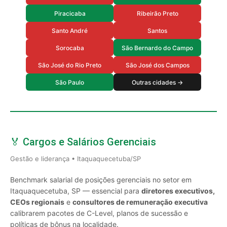
Piracicaba
Ribeirão Preto
Santo André
Santos
Sorocaba
São Bernardo do Campo
São José do Rio Preto
São José dos Campos
São Paulo
Outras cidades →
🏅 Cargos e Salários Gerenciais
Gestão e liderança • Itaquaquecetuba/SP
Benchmark salarial de posições gerenciais no setor em
Itaquaquecetuba, SP — essencial para
diretores executivos,
CEOs regionais
e
consultores de remuneração executiva
calibrarem pacotes de C-Level, planos de sucessão e
políticas de bônus na localidade.