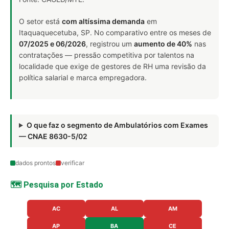
O setor está
com altíssima demanda
em
Itaquaquecetuba, SP. No comparativo entre os meses de
07/2025 e 06/2026
, registrou um
aumento de 40%
nas
contratações — pressão competitiva por talentos na
localidade que exige de gestores de RH uma revisão da
política salarial e marca empregadora.
O que faz o segmento de Ambulatórios com Exames
— CNAE 8630-5/02
dados prontos
verificar
🗺️ Pesquisa por Estado
AC
AL
AM
AP
BA
CE