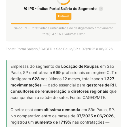
🎯 IPS - Índice Portal Salário do Segmento
i
Estável
Saldo: 71 • Rotatividade (intensidade de desligamento / movimento
total): 47,3% • Volume: 1.327
Fonte: Portal Salário / CAGED • São Paulo/SP • 07/2025 a 06/2026
Empresas do segmento de
Locação de Roupas
em São
Paulo, SP contrataram
699
profissionais em regime CLT e
desligaram
628
nos últimos 12 meses, totalizando
1.327
movimentações
— dado essencial para
gestores de RH
,
consultores de remuneração
e
diretores regionais
que
acompanham a saúde do setor. Fonte: CAGED/MTE.
O setor está
com altíssima demanda
em São Paulo, SP.
No comparativo entre os meses de
07/2025 e 06/2026
,
registrou um
aumento de 17.19%
nas contratações —