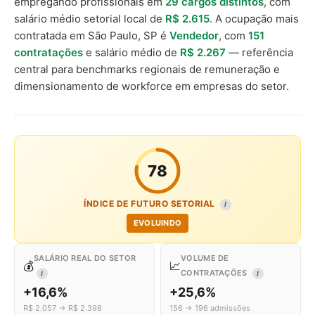
empregando profissionais em
29 cargos distintos
, com
salário médio setorial local de
R$ 2.615
. A ocupação mais
contratada em São Paulo, SP é
Vendedor
, com
151
contratações
e salário médio de
R$ 2.267
— referência
central para benchmarks regionais de remuneração e
dimensionamento de workforce em empresas do setor.
78
ÍNDICE DE FUTURO SETORIAL
I
EVOLUINDO
SALÁRIO REAL DO SETOR
VOLUME DE
💰
📈
CONTRATAÇÕES
I
I
+16,6%
+25,6%
R$ 2.057 → R$ 2.398
156 → 196 admissões