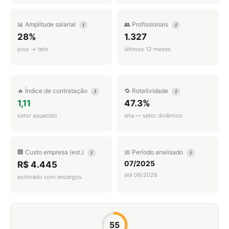
📊 Amplitude salarial
👥 Profissionais
i
i
28%
1.327
piso → teto
últimos 12 meses
🔥 Índice de contratação
🔁 Rotatividade
i
i
1,11
47.3%
setor aquecido
alta — setor dinâmico
🏢 Custo empresa (est.)
📅 Período analisado
i
i
07/2025
R$ 4.445
até 06/2026
estimado com encargos
55