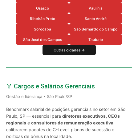
Osasco
Paulínia
Ribeirão Preto
Santo André
Sorocaba
São Bernardo do Campo
São José dos Campos
Taubaté
Outras cidades →
🏅 Cargos e Salários Gerenciais
Gestão e liderança • São Paulo/SP
Benchmark salarial de posições gerenciais no setor em São
Paulo, SP — essencial para
diretores executivos, CEOs
regionais
e
consultores de remuneração executiva
calibrarem pacotes de C-Level, planos de sucessão e
políticas de bônus na localidade.