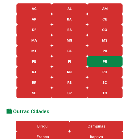
AC
AL
AM
AP
BA
CE
DF
ES
GO
MA
MG
MS
MT
PA
PB
PE
PI
PR
RJ
RN
RO
RR
RS
SC
SE
SP
TO
🏙️ Outras Cidades
Birigui
Campinas
Franca
Itapeva