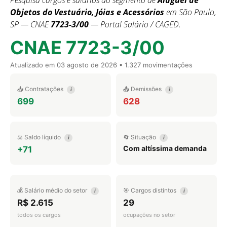
Pesquisa cargos e salários do segmento de
Aluguel de
Objetos do Vestuário, Jóias e Acessórios
em São Paulo,
SP — CNAE
7723-3/00
— Portal Salário / CAGED.
CNAE 7723-3/00
Atualizado em
03 agosto de 2026
• 1.327 movimentações
📥 Contratações
📤 Demissões
i
i
699
628
⚖️ Saldo líquido
🔄 Situação
i
i
Com altíssima demanda
+71
💰 Salário médio do setor
🎯 Cargos distintos
i
i
R$ 2.615
29
todos os cargos
ocupações no setor