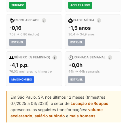
SUBINDO
ACELERANDO
📚
🎂
ESCOLARIDADE
IDADE MÉDIA
I
I
-0,16
-1,5 anos
7,02 → 6,86 (índice)
36,4 → 34,9 anos
ESTÁVEL
ESTÁVEL
👥
🕐
GÊNERO (% FEMININO)
JORNADA SEMANAL
I
I
-4,1 p.p.
+0,0h
76,0% mulheres no trimestre
44h → 44h semanais
MAIS HOMENS
ESTÁVEL
Em São Paulo, SP, nos últimos 12 meses (trimestres
07/2025 a 06/2026), o setor de
Locação de Roupas
apresentou as seguintes transformações:
volume
acelerando
,
salário subindo
e
mais homens
.