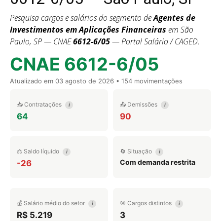
Pesquisa cargos e salários do segmento de
Agentes de
Investimentos em Aplicações Financeiras
em São
Paulo, SP — CNAE
6612-6/05
— Portal Salário / CAGED.
CNAE 6612-6/05
Atualizado em
03 agosto de 2026
• 154 movimentações
📥 Contratações
📤 Demissões
i
i
64
90
⚖️ Saldo líquido
🔄 Situação
i
i
Com demanda restrita
-26
💰 Salário médio do setor
🎯 Cargos distintos
i
i
R$ 5.219
3