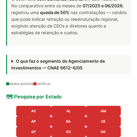
No comparativo entre os meses de
07/2025 e 06/2026
,
registrou uma
queda de 50%
nas contratações — cenário
que pode indicar retração ou reestruturação regional,
exigindo atenção de CEOs e diretores quanto a
estratégias de retenção e custos.
O que faz o segmento de Agenciamento de
Investimentos — CNAE 6612-6/05
dados prontos
verificar
🗺️ Pesquisa por Estado
AC
AL
AM
AP
BA
CE
DF
ES
GO