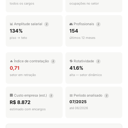
todos os cargos
ocupações no setor
📊 Amplitude salarial
👥 Profissionais
i
i
134%
154
piso → teto
últimos 12 meses
🔥 Índice de contratação
🔁 Rotatividade
i
i
0,71
41.6%
setor em retração
alta — setor dinâmico
🏢 Custo empresa (est.)
📅 Período analisado
i
i
07/2025
R$ 8.872
até 06/2026
estimado com encargos