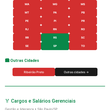
MA
MG
MS
MT
PA
PB
PE
PI
PR
RJ
RN
RO
RR
RS
SC
SE
SP
TO
🏙️ Outras Cidades
Ribeirão Preto
Outras cidades →
🏅 Cargos e Salários Gerenciais
Gestão e liderança • São Paulo/SP