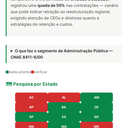
registrou uma
queda de 50%
nas contratações — cenário
que pode indicar retração ou reestruturação regional,
exigindo atenção de CEOs e diretores quanto a
estratégias de retenção e custos.
O que faz o segmento de Administração Pública —
CNAE 8411-6/00
dados prontos
verificar
🗺️ Pesquisa por Estado
AC
AL
AM
AP
BA
CE
DF
ES
GO
MA
MG
MS