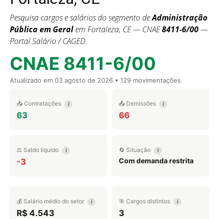
Pesquisa cargos e salários do segmento de
Administração
Pública em Geral
em Fortaleza, CE — CNAE
8411-6/00
—
Portal Salário / CAGED.
CNAE 8411-6/00
Atualizado em
03 agosto de 2026
• 129 movimentações
📥 Contratações
📤 Demissões
i
i
63
66
⚖️ Saldo líquido
🔄 Situação
i
i
Com demanda restrita
-3
💰 Salário médio do setor
🎯 Cargos distintos
i
i
R$ 4.543
3