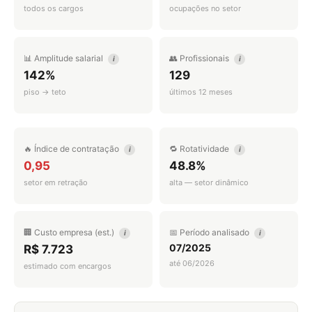
todos os cargos
ocupações no setor
📊 Amplitude salarial
👥 Profissionais
i
i
142%
129
piso → teto
últimos 12 meses
🔥 Índice de contratação
🔁 Rotatividade
i
i
0,95
48.8%
setor em retração
alta — setor dinâmico
🏢 Custo empresa (est.)
📅 Período analisado
i
i
07/2025
R$ 7.723
até 06/2026
estimado com encargos