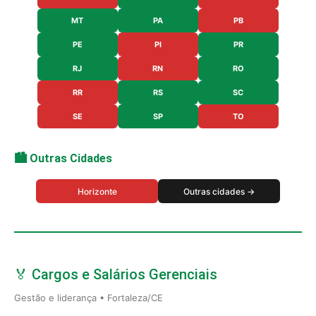
MT
PA
PB
PE
PI
PR
RJ
RN
RO
RR
RS
SC
SE
SP
TO
🏙️ Outras Cidades
Horizonte
Outras cidades →
🏅 Cargos e Salários Gerenciais
Gestão e liderança • Fortaleza/CE