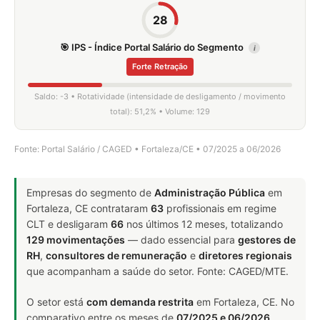
28
🎯 IPS - Índice Portal Salário do Segmento
i
Forte Retração
Saldo: -3 • Rotatividade (intensidade de desligamento / movimento
total): 51,2% • Volume: 129
Fonte: Portal Salário / CAGED • Fortaleza/CE • 07/2025 a 06/2026
Empresas do segmento de
Administração Pública
em
Fortaleza, CE contrataram
63
profissionais em regime
CLT e desligaram
66
nos últimos 12 meses, totalizando
129 movimentações
— dado essencial para
gestores de
RH
,
consultores de remuneração
e
diretores regionais
que acompanham a saúde do setor. Fonte: CAGED/MTE.
O setor está
com demanda restrita
em Fortaleza, CE. No
comparativo entre os meses de
07/2025 e 06/2026
,