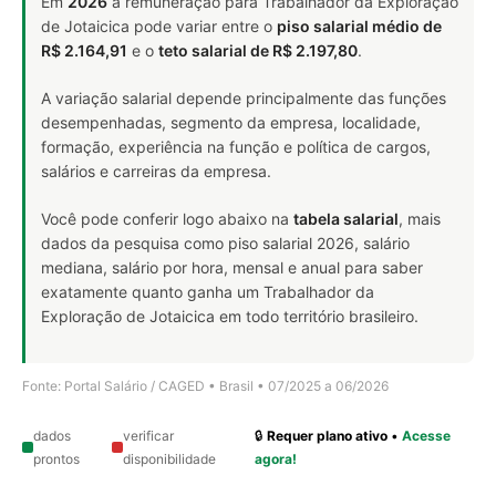
Em
2026
a remuneração para Trabalhador da Exploração
de Jotaicica pode variar entre o
piso salarial médio de
R$ 2.164,91
e o
teto salarial de R$ 2.197,80
.
A variação salarial depende principalmente das funções
desempenhadas, segmento da empresa, localidade,
formação, experiência na função e política de cargos,
salários e carreiras da empresa.
Você pode conferir logo abaixo na
tabela salarial
, mais
dados da pesquisa como piso salarial 2026, salário
mediana, salário por hora, mensal e anual para saber
exatamente quanto ganha um Trabalhador da
Exploração de Jotaicica em todo território brasileiro.
Fonte: Portal Salário / CAGED • Brasil • 07/2025 a 06/2026
dados
verificar
🔒
Requer plano ativo
•
Acesse
prontos
disponibilidade
agora!