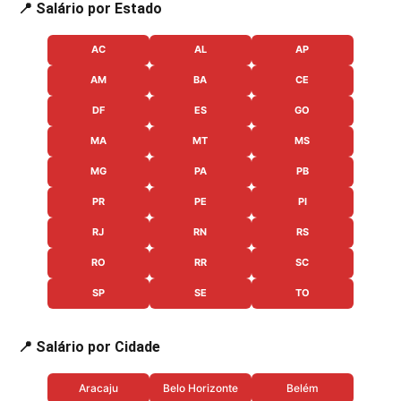
📍 Salário por Estado
AC
AL
AP
AM
BA
CE
DF
ES
GO
MA
MT
MS
MG
PA
PB
PR
PE
PI
RJ
RN
RS
RO
RR
SC
SP
SE
TO
📍 Salário por Cidade
Aracaju
Belo Horizonte
Belém