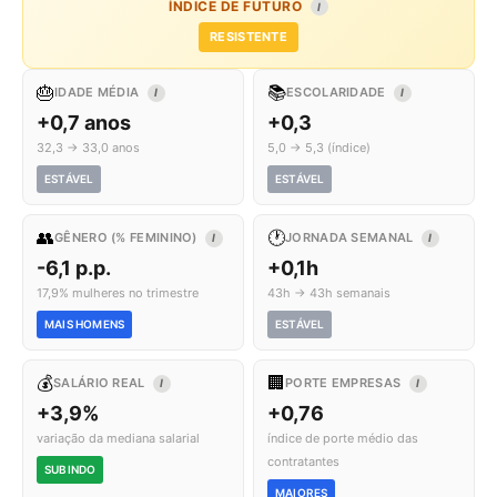
ÍNDICE DE FUTURO
I
RESISTENTE
🎂
📚
IDADE MÉDIA
ESCOLARIDADE
I
I
+0,7 anos
+0,3
32,3 → 33,0 anos
5,0 → 5,3 (índice)
ESTÁVEL
ESTÁVEL
👥
🕐
GÊNERO (% FEMININO)
JORNADA SEMANAL
I
I
-6,1 p.p.
+0,1h
17,9% mulheres no trimestre
43h → 43h semanais
MAIS HOMENS
ESTÁVEL
💰
🏢
SALÁRIO REAL
PORTE EMPRESAS
I
I
+3,9%
+0,76
variação da mediana salarial
índice de porte médio das
contratantes
SUBINDO
MAIORES