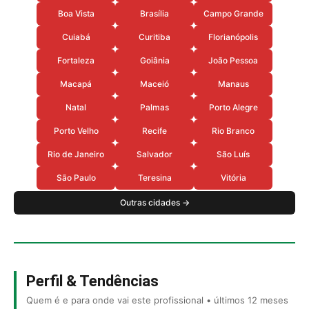
Boa Vista
Brasília
Campo Grande
Cuiabá
Curitiba
Florianópolis
Fortaleza
Goiânia
João Pessoa
Macapá
Maceió
Manaus
Natal
Palmas
Porto Alegre
Porto Velho
Recife
Rio Branco
Rio de Janeiro
Salvador
São Luís
São Paulo
Teresina
Vitória
Outras cidades →
Perfil & Tendências
Quem é e para onde vai este profissional • últimos 12 meses