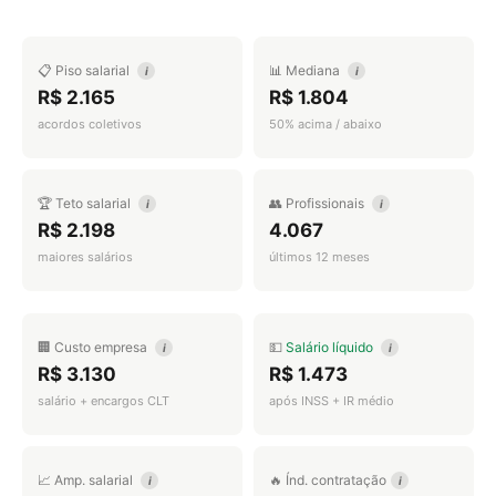
📋 Piso salarial
📊 Mediana
i
i
R$ 2.165
R$ 1.804
acordos coletivos
50% acima / abaixo
🏆 Teto salarial
👥 Profissionais
i
i
R$ 2.198
4.067
maiores salários
últimos 12 meses
🏢 Custo empresa
💵
Salário líquido
i
i
R$ 3.130
R$ 1.473
salário + encargos CLT
após INSS + IR médio
📈 Amp. salarial
🔥 Índ. contratação
i
i