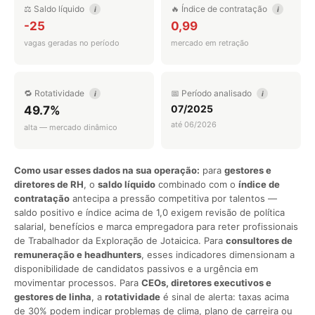
⚖️ Saldo líquido
🔥 Índice de contratação
i
i
-25
0,99
vagas geradas no período
mercado em retração
🔁 Rotatividade
📅 Período analisado
i
i
07/2025
49.7%
até 06/2026
alta — mercado dinâmico
Como usar esses dados na sua operação:
para
gestores e
diretores de RH
, o
saldo líquido
combinado com o
índice de
contratação
antecipa a pressão competitiva por talentos —
saldo positivo e índice acima de 1,0 exigem revisão de política
salarial, benefícios e marca empregadora para reter profissionais
de Trabalhador da Exploração de Jotaicica. Para
consultores de
remuneração e headhunters
, esses indicadores dimensionam a
disponibilidade de candidatos passivos e a urgência em
movimentar processos. Para
CEOs, diretores executivos e
gestores de linha
, a
rotatividade
é sinal de alerta: taxas acima
de 30% podem indicar problemas de clima, plano de carreira ou