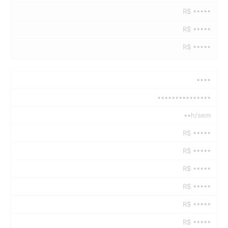
R$ •••••
R$ •••••
R$ •••••
••••
•••••••••••••••
••h/sem
R$ •••••
R$ •••••
R$ •••••
R$ •••••
R$ •••••
R$ •••••