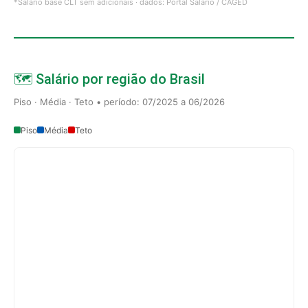
*Salário base CLT sem adicionais · dados: Portal Salário / CAGED
🗺️ Salário por região do Brasil
Piso · Média · Teto • período: 07/2025 a 06/2026
Piso
Média
Teto