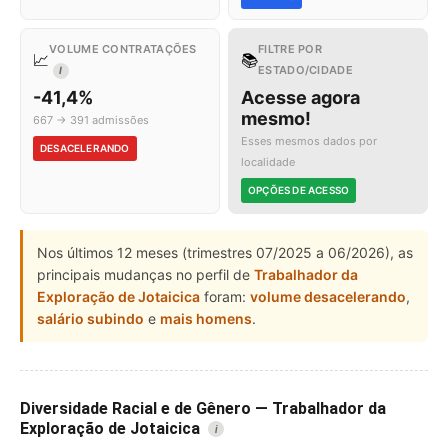
VOLUME CONTRATAÇÕES
FILTRE POR
📈
📚
ESTADO/CIDADE
I
-41,4%
Acesse agora
mesmo!
667 → 391 admissões
Esses mesmos dados por
DESACELERANDO
localidade
OPÇÕES DE ACESSO
Nos últimos 12 meses (trimestres 07/2025 a 06/2026), as
principais mudanças no perfil de
Trabalhador da
Exploração de Jotaicica
foram:
volume desacelerando
,
salário subindo
e
mais homens
.
Diversidade Racial e de Gênero — Trabalhador da
Exploração de Jotaicica
i