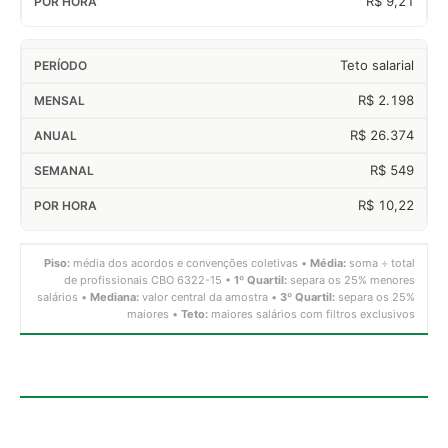
R$ 9,21
Teto salarial
R$ 2.198
R$ 26.374
R$ 549
R$ 10,22
Piso:
média dos acordos e convenções coletivas •
Média:
soma ÷ total
de profissionais CBO 6322-15 •
1º Quartil:
separa os 25% menores
salários •
Mediana:
valor central da amostra •
3º Quartil:
separa os 25%
maiores •
Teto:
maiores salários com filtros exclusivos