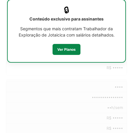
••h/sem
🔒
R$ •••••
Conteúdo exclusivo para assinantes
R$ •••••
Segmentos que mais contratam Trabalhador da
Exploração de Jotaicica com salários detalhados.
R$ •••••
R$ •••••
Ver Planos
R$ •••••
R$ •••••
••••
•••••••••••••••
••h/sem
R$ •••••
R$ •••••