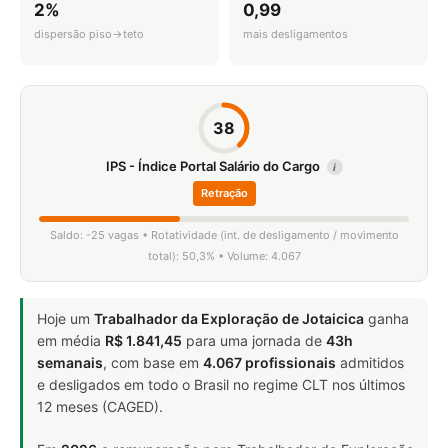
2%
0,99
dispersão piso→teto
mais desligamentos
38
IPS - Índice Portal Salário do Cargo
i
Retração
Saldo: -25 vagas • Rotatividade (int. de desligamento / movimento
total): 50,3% • Volume: 4.067
Hoje um
Trabalhador da Exploração de Jotaicica
ganha
em média
R$ 1.841,45
para uma jornada de
43h
semanais
, com base em
4.067 profissionais
admitidos
e desligados em todo o Brasil no regime CLT nos últimos
12 meses (CAGED).