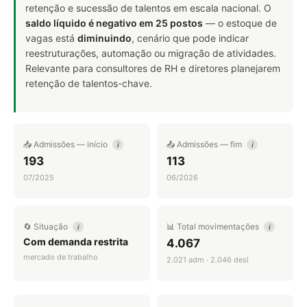
retenção e sucessão de talentos em escala nacional. O
saldo líquido é negativo em 25 postos
— o estoque de
vagas está
diminuindo
, cenário que pode indicar
reestruturações, automação ou migração de atividades.
Relevante para consultores de RH e diretores planejarem
retenção de talentos-chave.
📥 Admissões — início
📤 Admissões — fim
i
i
193
113
07/2025
06/2026
🔄 Situação
📊 Total movimentações
i
i
Com demanda restrita
4.067
mercado de trabalho
2.021 adm · 2.046 desl