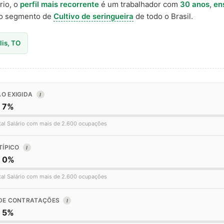
rio, o
perfil mais recorrente
é um trabalhador com
30 anos
,
en
o segmento de
Cultivo de seringueira
de todo o Brasil.
lis, TO
O EXIGIDA
I
o 7%
tal Salário com mais de 2.600 ocupações
TÍPICO
I
o 0%
tal Salário com mais de 2.600 ocupações
DE CONTRATAÇÕES
I
o 5%