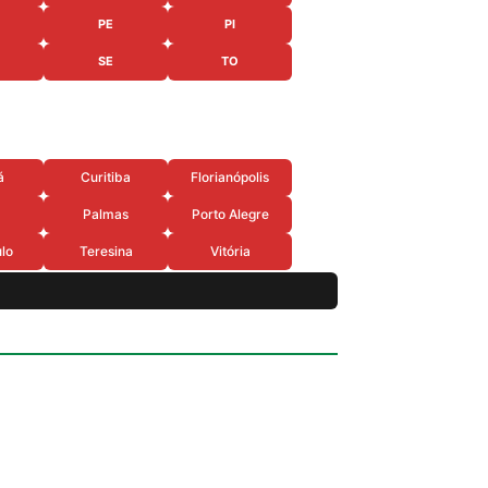
PE
PI
SE
TO
á
Curitiba
Florianópolis
Palmas
Porto Alegre
lo
Teresina
Vitória