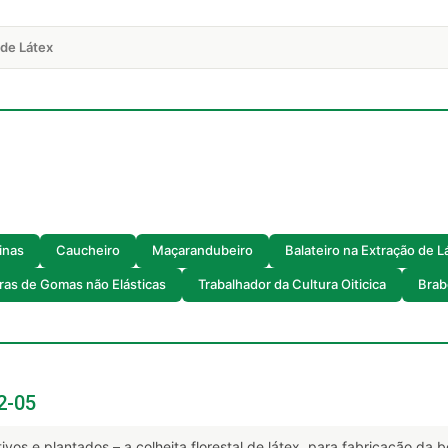
 de Látex
inas
Caucheiro
Maçarandubeiro
Balateiro na Extração de L
ras de Gomas não Elásticas
Trabalhador da Cultura Oiticica
Brab
2-05
ivos e plantados – a colheita florestal de látex, para fabricação da bo