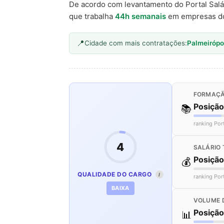
De acordo com levantamento do Portal Salá
que trabalha
44h semanais
em empresas d
Cidade com mais contratações:
Palmeirópo
FORMAÇÃ
Posiçã
📚
ranking Por
4
SALÁRIO 
Posiçã
💰
QUALIDADE DO CARGO
I
ranking Por
BAIXA
VOLUME 
Posiçã
📊