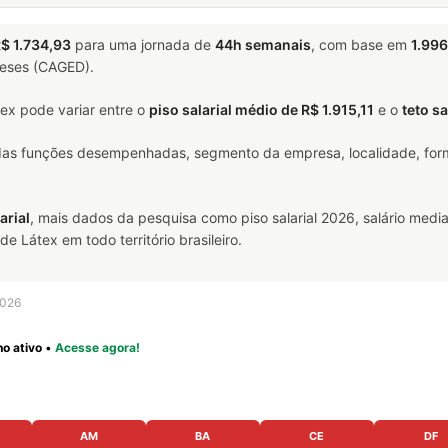
$ 1.734,93
para uma jornada de
44h semanais
, com base em
1.996
meses (CAGED).
ex pode variar entre o
piso salarial médio de R$ 1.915,11
e o
teto sa
 das funções desempenhadas, segmento da empresa, localidade, form
arial
, mais dados da pesquisa como piso salarial 2026, salário media
 Látex em todo território brasileiro.
2026
o ativo
•
Acesse agora!
AM
BA
CE
DF