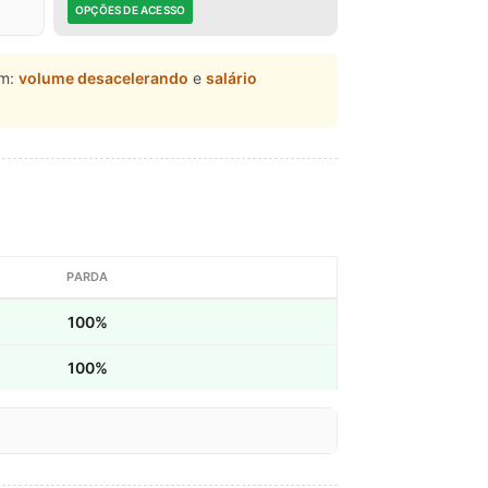
OPÇÕES DE ACESSO
am:
volume desacelerando
e
salário
PARDA
100%
100%