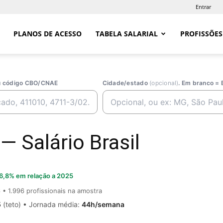
Entrar
PLANOS DE ACESSO
TABELA SALARIAL
PROFISSÕES
ou código CBO/CNAE
Cidade/estado
(opcional)
. Em branco = 
— Salário Brasil
6,8% em relação a 2025
6
• 1.996 profissionais na amostra
5
(teto) • Jornada média:
44h/semana