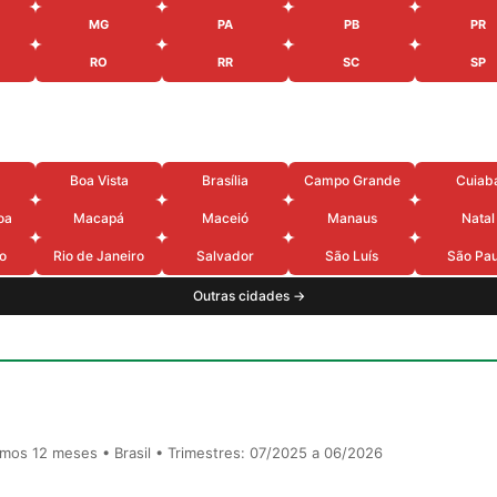
MG
PA
PB
PR
RO
RR
SC
SP
Boa Vista
Brasília
Campo Grande
Cuiab
oa
Macapá
Maceió
Manaus
Natal
o
Rio de Janeiro
Salvador
São Luís
São Pau
Outras cidades →
timos 12 meses • Brasil • Trimestres: 07/2025 a 06/2026