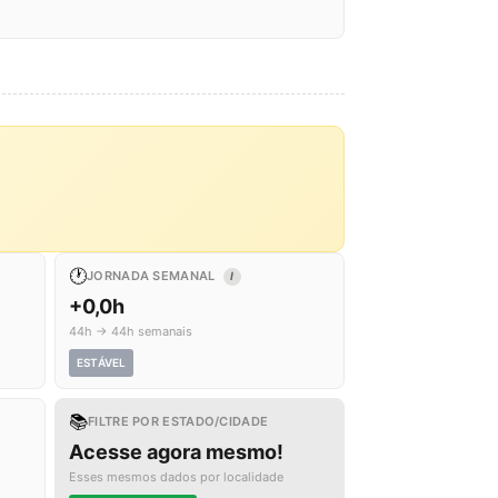
🕐
JORNADA SEMANAL
I
+0,0h
44h → 44h semanais
ESTÁVEL
📚
FILTRE POR ESTADO/CIDADE
Acesse agora mesmo!
Esses mesmos dados por localidade