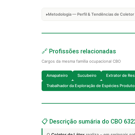
Metodologia — Perfil & Tendências de Coletor
🔗 Profissões relacionadas
Cargos da mesma família ocupacional CBO
Amapateiro
Sucubeiro
Extrator de Res
Trabalhador da Exploração de Espécies Produto
📋 Descrição sumária do CBO 632
O
Coletor de Látex
realiza – em seringais nat