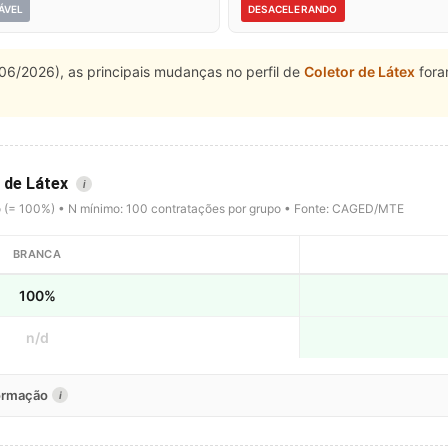
ÁVEL
DESACELERANDO
06/2026), as principais mudanças no perfil de
Coletor de Látex
for
r de Látex
i
o (= 100%) • N mínimo: 100 contratações por grupo • Fonte: CAGED/MTE
BRANCA
100%
n/d
formação
i