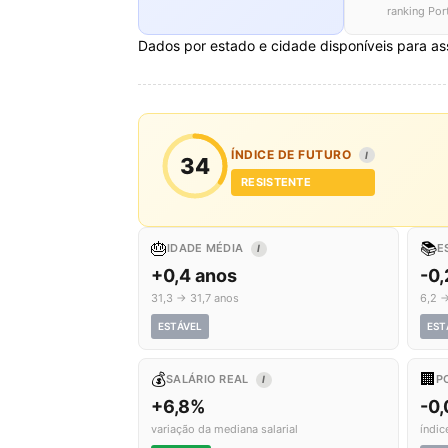
ranking Por
Dados por estado e cidade disponíveis para as
ÍNDICE DE FUTURO
I
34
RESISTENTE
🎂
📚
IDADE MÉDIA
E
I
+0,4 anos
-0,
31,3 → 31,7 anos
6,2 →
ESTÁVEL
EST
💰
🏢
SALÁRIO REAL
P
I
+6,8%
-0
variação da mediana salarial
índic