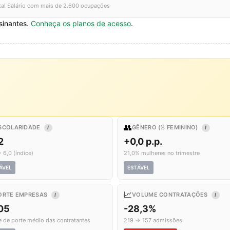
tal Salário com mais de 2.600 ocupações
sinantes.
Conheça os planos de acesso
.
👥
SCOLARIDADE
GÊNERO (% FEMININO)
I
I
2
+0,0 p.p.
 6,0 (índice)
21,0% mulheres no trimestre
ÁVEL
ESTÁVEL
📈
ORTE EMPRESAS
VOLUME CONTRATAÇÕES
I
I
,05
-28,3%
e de porte médio das contratantes
219 → 157 admissões