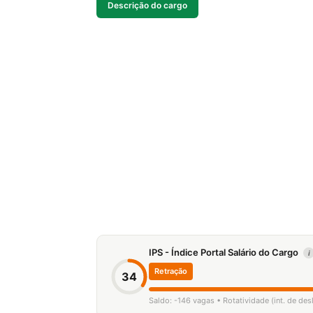
Descrição do cargo
IPS - Índice Portal Salário do Cargo
i
Retração
34
Saldo: -146 vagas • Rotatividade (int. de de