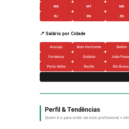
MA
MT
MS
RJ
RN
RS
📍 Salário por Cidade
Aracaju
Belo Horizonte
Belém
Fortaleza
Goiânia
João Pess
Porto Velho
Recife
Rio Branc
Perfil & Tendências
Quem é e para onde vai este profissional • úl