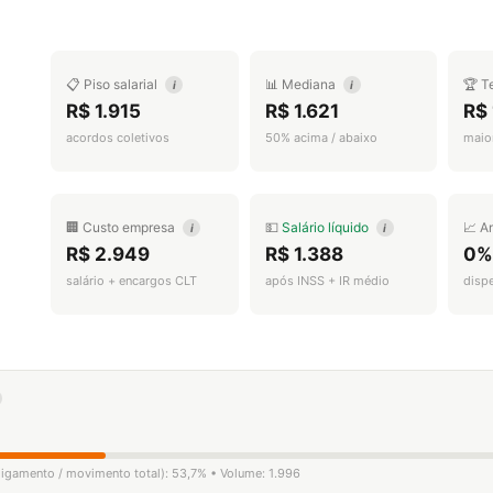
📋 Piso salarial
📊 Mediana
🏆 T
i
i
R$ 1.915
R$ 1.621
R$ 
acordos coletivos
50% acima / abaixo
maior
🏢 Custo empresa
💵
Salário líquido
📈 A
i
i
R$ 2.949
R$ 1.388
0%
salário + encargos CLT
após INSS + IR médio
disp
sligamento / movimento total): 53,7% • Volume: 1.996