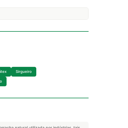
átex
Sirgueiro
o
rracha natural utilizada por indústrias, tais