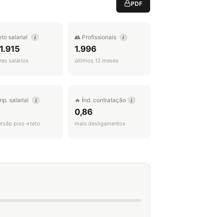
PDF
eto salarial
👥 Profissionais
i
i
1.915
1.996
es salários
últimos 12 meses
mp. salarial
🔥 Índ. contratação
i
i
0,86
ersão piso→teto
mais desligamentos