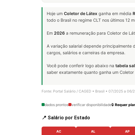
Hoje um
Coletor de Látex
ganha em média
R
todo o Brasil no regime CLT nos últimos 12 
Em
2026
a remuneração para Coletor de Lát
A variação salarial depende principalmente
cargos, salários e carreiras da empresa.
Você pode conferir logo abaixo na
tabela sal
saber exatamente quanto ganha um Coletor de
Fonte: Portal Salário / CAGED • Brasil • 07/2025 a 06/
dados prontos
verificar disponibilidade
🔒
Requer plan
📍 Salário por Estado
AC
AL
AP