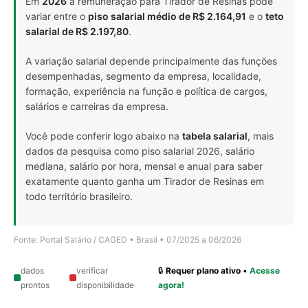
Em
2026
a remuneração para Tirador de Resinas pode
variar entre o
piso salarial médio de R$ 2.164,91
e o
teto
salarial de R$ 2.197,80
.
A variação salarial depende principalmente das funções
desempenhadas, segmento da empresa, localidade,
formação, experiência na função e política de cargos,
salários e carreiras da empresa.
Você pode conferir logo abaixo na
tabela salarial
, mais
dados da pesquisa como piso salarial 2026, salário
mediana, salário por hora, mensal e anual para saber
exatamente quanto ganha um Tirador de Resinas em
todo território brasileiro.
Fonte: Portal Salário / CAGED • Brasil • 07/2025 a 06/2026
dados
verificar
🔒
Requer plano ativo
•
Acesse
prontos
disponibilidade
agora!