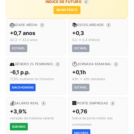
ÍNDICE DE FUTURO
I
RESISTENTE
🎂
📚
IDADE MÉDIA
ESCOLARIDADE
I
I
+0,7 anos
+0,3
32,3 → 33,0 anos
5,0 → 5,3 (índice)
ESTÁVEL
ESTÁVEL
👥
🕐
GÊNERO (% FEMININO)
JORNADA SEMANAL
I
I
-6,1 p.p.
+0,1h
17,9% mulheres no trimestre
43h → 43h semanais
MAIS HOMENS
ESTÁVEL
💰
🏢
SALÁRIO REAL
PORTE EMPRESAS
I
I
+3,9%
+0,76
variação da mediana salarial
índice de porte médio das
contratantes
SUBINDO
MAIORES