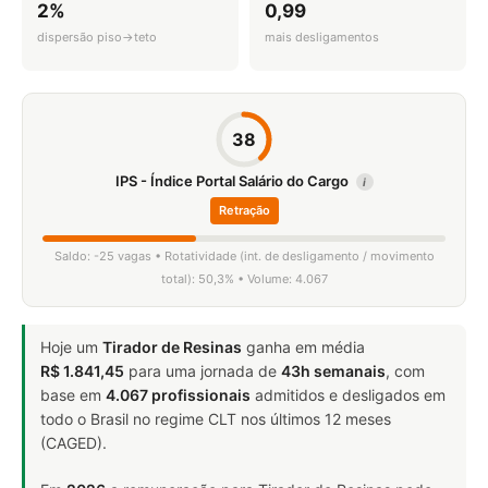
2%
0,99
dispersão piso→teto
mais desligamentos
38
IPS - Índice Portal Salário do Cargo
i
Retração
Saldo: -25 vagas • Rotatividade (int. de desligamento / movimento
total): 50,3% • Volume: 4.067
Hoje um
Tirador de Resinas
ganha em média
R$ 1.841,45
para uma jornada de
43h semanais
, com
base em
4.067 profissionais
admitidos e desligados em
todo o Brasil no regime CLT nos últimos 12 meses
(CAGED).