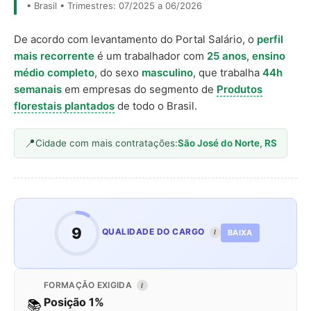
• Brasil • Trimestres: 07/2025 a 06/2026
De acordo com levantamento do Portal Salário, o
perfil
mais recorrente
é um trabalhador com
25 anos
,
ensino
médio completo
, do sexo
masculino
, que trabalha
44h
semanais
em empresas do segmento de
Produtos
florestais plantados
de todo o Brasil.
Cidade com mais contratações:
São José do Norte, RS
9
QUALIDADE DO CARGO
BAIXA
I
FORMAÇÃO EXIGIDA
I
Posição 1%
📚