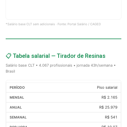
*Salário base CLT sem adicionais · Fonte: Portal Salário / CAGED
📋 Tabela salarial — Tirador de Resinas
Salário base CLT • 4.067 profissionais • jornada 43h/semana •
Brasil
Piso salarial
R$ 2.165
R$ 25.979
R$ 541
R$ 10,07