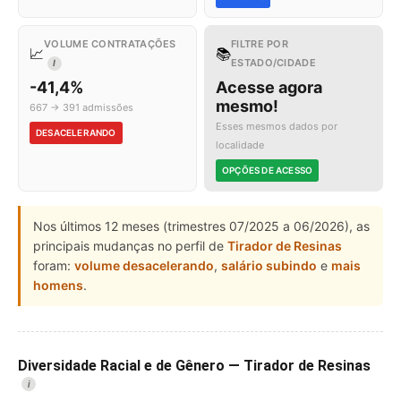
VOLUME CONTRATAÇÕES
FILTRE POR
📈
📚
ESTADO/CIDADE
I
-41,4%
Acesse agora
mesmo!
667 → 391 admissões
Esses mesmos dados por
DESACELERANDO
localidade
OPÇÕES DE ACESSO
Nos últimos 12 meses (trimestres 07/2025 a 06/2026), as
principais mudanças no perfil de
Tirador de Resinas
foram:
volume desacelerando
,
salário subindo
e
mais
homens
.
Diversidade Racial e de Gênero — Tirador de Resinas
i