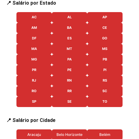
📍 Salário por Estado
AC
AL
AP
AM
BA
CE
DF
ES
GO
MA
MT
MS
MG
PA
PB
PR
PE
PI
RJ
RN
RS
RO
RR
SC
SP
SE
TO
📍 Salário por Cidade
Aracaju
Belo Horizonte
Belém