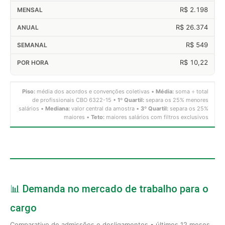
R$ 2.198
R$ 26.374
R$ 549
R$ 10,22
Piso:
média dos acordos e convenções coletivas •
Média:
soma ÷ total
de profissionais CBO 6322-15 •
1º Quartil:
separa os 25% menores
salários •
Mediana:
valor central da amostra •
3º Quartil:
separa os 25%
maiores •
Teto:
maiores salários com filtros exclusivos
📊 Demanda no mercado de trabalho para o
cargo
Comparativo de admissões e desligamentos • últimos 12 meses