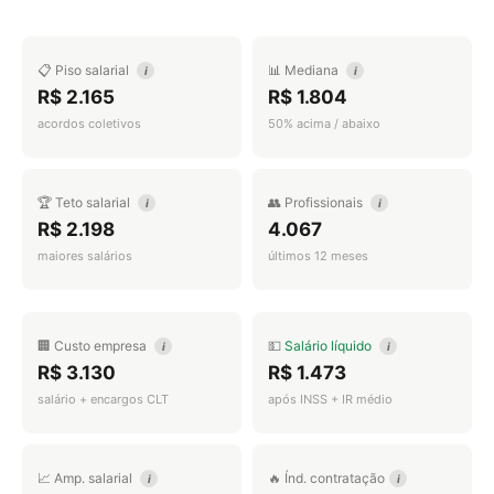
📋 Piso salarial
📊 Mediana
i
i
R$ 2.165
R$ 1.804
acordos coletivos
50% acima / abaixo
🏆 Teto salarial
👥 Profissionais
i
i
R$ 2.198
4.067
maiores salários
últimos 12 meses
🏢 Custo empresa
💵
Salário líquido
i
i
R$ 3.130
R$ 1.473
salário + encargos CLT
após INSS + IR médio
📈 Amp. salarial
🔥 Índ. contratação
i
i