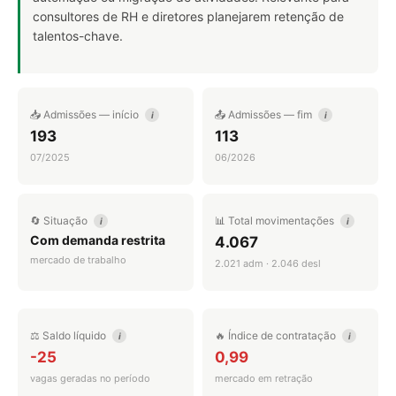
consultores de RH e diretores planejarem retenção de
talentos-chave.
📥 Admissões — início
📤 Admissões — fim
i
i
193
113
07/2025
06/2026
🔄 Situação
📊 Total movimentações
i
i
Com demanda restrita
4.067
mercado de trabalho
2.021 adm · 2.046 desl
⚖️ Saldo líquido
🔥 Índice de contratação
i
i
-25
0,99
vagas geradas no período
mercado em retração