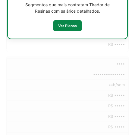
R$ •••••
Segmentos que mais contratam Tirador de
Resinas com salários detalhados.
R$ •••••
R$ •••••
Ver Planos
R$ •••••
R$ •••••
••••
•••••••••••••••
••h/sem
R$ •••••
R$ •••••
R$ •••••
R$ •••••