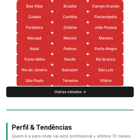
Boa Vista
Brasília
Campo Grande
Cuiabá
Curitiba
Florianópolis
Fortaleza
Goiânia
João Pessoa
Macapá
Maceió
Manaus
Natal
Palmas
Porto Alegre
Porto Velho
Recife
Rio Branco
Rio de Janeiro
Salvador
São Luís
São Paulo
Teresina
Vitória
Outras cidades →
Perfil & Tendências
Quem é e para onde vai este profissional • últimos 12 meses