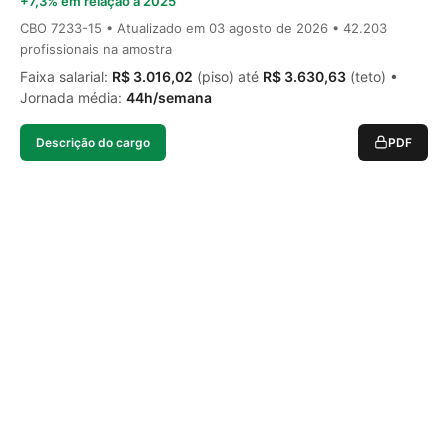
+7,3% em relação a 2025
CBO 7233-15 • Atualizado em
03 agosto de 2026
• 42.203
profissionais na amostra
Faixa salarial:
R$ 3.016,02
(piso) até
R$ 3.630,63
(teto) •
Jornada média:
44h/semana
Descrição do cargo
PDF