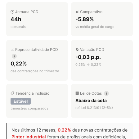
🕐 Jornada PCD
📊 Comparativo
44h
-5.89%
semanais
vs média geral do cargo
📈 Representatividade PCD
🔄 Variação PCD
-0,03 p.p.
i
0,22%
0,25% → 0,22%
das contratações no trimestre
📋 Tendência inclusão
🏢 Lei de Cotas
i
Abaixo da cota
Estável
ref. Lei 8.213/91 (2-5%)
trimestres comparados
Nos últimos 12 meses,
0,22%
das novas contratações de
Pintor Industrial
foram de profissionais com deficiência,