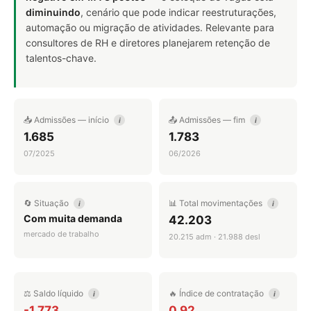
diminuindo
, cenário que pode indicar reestruturações,
automação ou migração de atividades. Relevante para
consultores de RH e diretores planejarem retenção de
talentos-chave.
📥 Admissões — início
📤 Admissões — fim
i
i
1.685
1.783
07/2025
06/2026
🔄 Situação
📊 Total movimentações
i
i
Com muita demanda
42.203
mercado de trabalho
20.215 adm · 21.988 desl
⚖️ Saldo líquido
🔥 Índice de contratação
i
i
-1.773
0,92