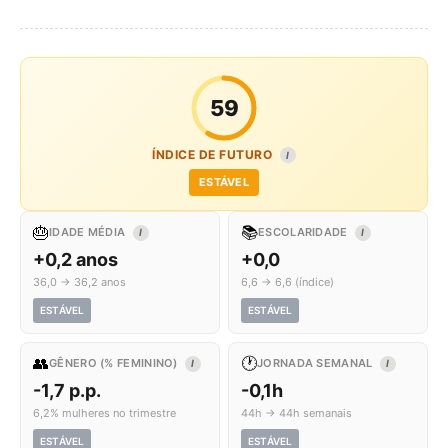
59
ÍNDICE DE FUTURO
I
ESTÁVEL
🎂
📚
IDADE MÉDIA
ESCOLARIDADE
I
I
+0,2 anos
+0,0
36,0 → 36,2 anos
6,6 → 6,6 (índice)
ESTÁVEL
ESTÁVEL
👥
🕐
GÊNERO (% FEMININO)
JORNADA SEMANAL
I
I
-1,7 p.p.
-0,1h
6,2% mulheres no trimestre
44h → 44h semanais
ESTÁVEL
ESTÁVEL