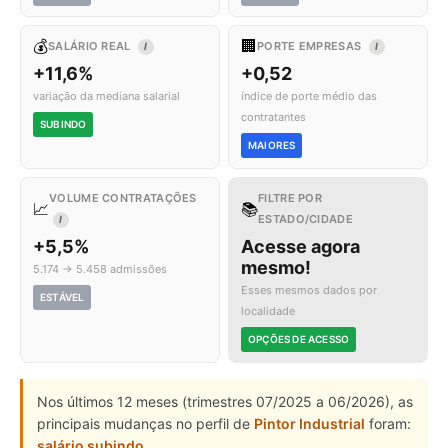
💰
🏢
SALÁRIO REAL
PORTE EMPRESAS
I
I
+11,6%
+0,52
variação da mediana salarial
índice de porte médio das
contratantes
SUBINDO
MAIORES
VOLUME CONTRATAÇÕES
FILTRE POR
📈
📚
ESTADO/CIDADE
I
+5,5%
Acesse agora
mesmo!
5.174 → 5.458 admissões
Esses mesmos dados por
ESTÁVEL
localidade
OPÇÕES DE ACESSO
Nos últimos 12 meses (trimestres 07/2025 a 06/2026), as
principais mudanças no perfil de
Pintor Industrial
foram:
salário subindo
.