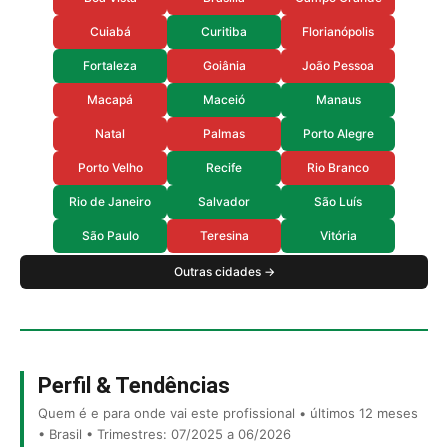
Cuiabá
Curitiba
Florianópolis
Fortaleza
Goiânia
João Pessoa
Macapá
Maceió
Manaus
Natal
Palmas
Porto Alegre
Porto Velho
Recife
Rio Branco
Rio de Janeiro
Salvador
São Luís
São Paulo
Teresina
Vitória
Outras cidades →
Perfil & Tendências
Quem é e para onde vai este profissional • últimos 12 meses
• Brasil • Trimestres: 07/2025 a 06/2026