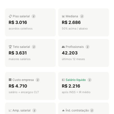
📋 Piso salarial
📊 Mediana
i
i
R$ 3.016
R$ 2.686
acordos coletivos
50% acima / abaixo
🏆 Teto salarial
👥 Profissionais
i
i
R$ 3.631
42.203
maiores salários
últimos 12 meses
🏢 Custo empresa
💵
Salário líquido
i
i
R$ 4.710
R$ 2.216
salário + encargos CLT
após INSS + IR médio
📈 Amp. salarial
🔥 Índ. contratação
i
i