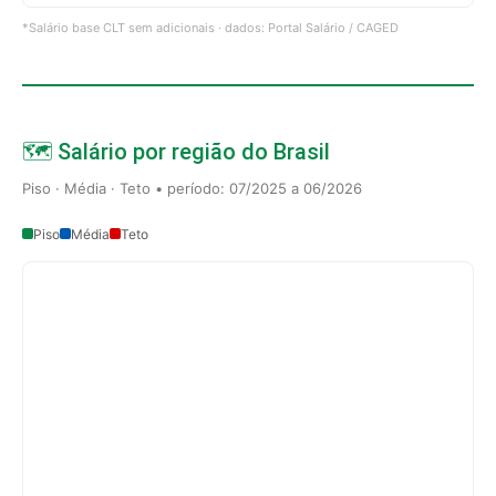
*Salário base CLT sem adicionais · dados: Portal Salário / CAGED
🗺️ Salário por região do Brasil
Piso · Média · Teto • período: 07/2025 a 06/2026
Piso
Média
Teto