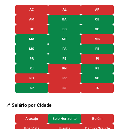
AC
AL
AP
AM
BA
CE
DF
ES
GO
MA
MT
MS
MG
PA
PB
PR
PE
PI
RJ
RN
RS
RO
RR
SC
SP
SE
TO
📍 Salário por Cidade
Aracaju
Belo Horizonte
Belém
Boa Vista
Brasília
Campo Grande