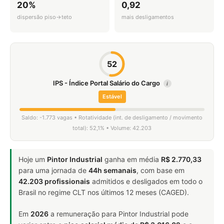
20%
0,92
dispersão piso→teto
mais desligamentos
52
IPS - Índice Portal Salário do Cargo
i
Estável
Saldo: -1.773 vagas • Rotatividade (int. de desligamento / movimento
total): 52,1% • Volume: 42.203
Hoje um
Pintor Industrial
ganha em média
R$ 2.770,33
para uma jornada de
44h semanais
, com base em
42.203 profissionais
admitidos e desligados em todo o
Brasil no regime CLT nos últimos 12 meses (CAGED).
Em
2026
a remuneração para Pintor Industrial pode