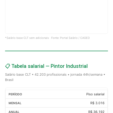
*Salário base CLT sem adicionais · Fonte: Portal Salário / CAGED
📋 Tabela salarial — Pintor Industrial
Salário base CLT • 42.203 profissionais • jornada 44h/semana •
Brasil
Piso salarial
R$ 3.016
R$ 36.192