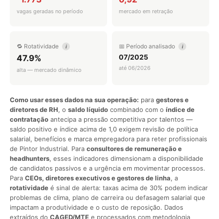
vagas geradas no período
mercado em retração
🔁 Rotatividade
📅 Período analisado
i
i
07/2025
47.9%
até 06/2026
alta — mercado dinâmico
Como usar esses dados na sua operação:
para
gestores e
diretores de RH
, o
saldo líquido
combinado com o
índice de
contratação
antecipa a pressão competitiva por talentos —
saldo positivo e índice acima de 1,0 exigem revisão de política
salarial, benefícios e marca empregadora para reter profissionais
de Pintor Industrial. Para
consultores de remuneração e
headhunters
, esses indicadores dimensionam a disponibilidade
de candidatos passivos e a urgência em movimentar processos.
Para
CEOs, diretores executivos e gestores de linha
, a
rotatividade
é sinal de alerta: taxas acima de 30% podem indicar
problemas de clima, plano de carreira ou defasagem salarial que
impactam a produtividade e o custo de reposição. Dados
extraídos do
CAGED/MTE
e processados com metodologia