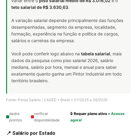
variar entre o
piso salarial médio de R$ 3.016,02
e o
teto salarial de R$ 3.630,63
.
A variação salarial depende principalmente das funções
desempenhadas, segmento da empresa, localidade,
formação, experiência na função e política de cargos,
salários e carreiras da empresa.
Você pode conferir logo abaixo na
tabela salarial
, mais
dados da pesquisa como piso salarial 2026, salário
mediana, salário por hora, mensal e anual para saber
exatamente quanto ganha um Pintor Industrial em todo
território brasileiro.
Fonte: Portal Salário / CAGED • Brasil • 07/2025 a 06/2026
dados
verificar
🔒
Requer plano ativo
•
Acesse
prontos
disponibilidade
agora!
📍 Salário por Estado