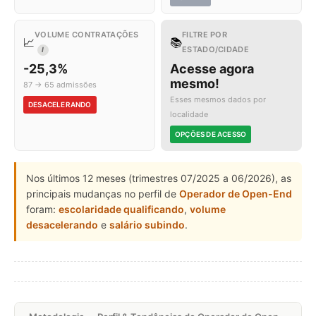
VOLUME CONTRATAÇÕES
FILTRE POR
📈
📚
ESTADO/CIDADE
I
-25,3%
Acesse agora
mesmo!
87 → 65 admissões
Esses mesmos dados por
DESACELERANDO
localidade
OPÇÕES DE ACESSO
Nos últimos 12 meses (trimestres 07/2025 a 06/2026), as
principais mudanças no perfil de
Operador de Open-End
foram:
escolaridade qualificando
,
volume
desacelerando
e
salário subindo
.