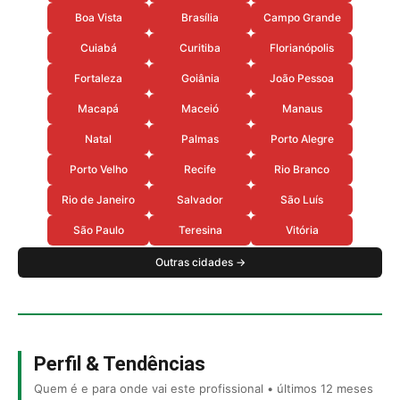
Boa Vista
Brasília
Campo Grande
Cuiabá
Curitiba
Florianópolis
Fortaleza
Goiânia
João Pessoa
Macapá
Maceió
Manaus
Natal
Palmas
Porto Alegre
Porto Velho
Recife
Rio Branco
Rio de Janeiro
Salvador
São Luís
São Paulo
Teresina
Vitória
Outras cidades →
Perfil & Tendências
Quem é e para onde vai este profissional • últimos 12 meses