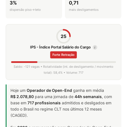
3%
0,71
dispersão piso→teto
mais desligamentos
25
IPS - Índice Portal Salário do Cargo
i
Forte Retração
Saldo: -121 vagas • Rotatividade (int. de desligamento / movimento
total): 58,4% • Volume: 717
Hoje um
Operador de Open-End
ganha em média
R$ 2.078,80
para uma jornada de
44h semanais
, com
base em
717 profissionais
admitidos e desligados em
todo o Brasil no regime CLT nos últimos 12 meses
(CAGED).