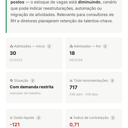
postos
— o estoque de vagas está
diminuindo
, cenário
que pode indicar reestruturações, automação ou
migração de atividades. Relevante para consultores de
RH e diretores planejarem retenção de talentos-chave.
📥 Admissões — início
📤 Admissões — fim
i
i
30
18
07/2025
06/2026
🔄 Situação
📊 Total movimentações
i
i
Com demanda restrita
717
mercado de trabalho
298 adm · 419 desl
⚖️ Saldo líquido
🔥 Índice de contratação
i
i
-121
0,71