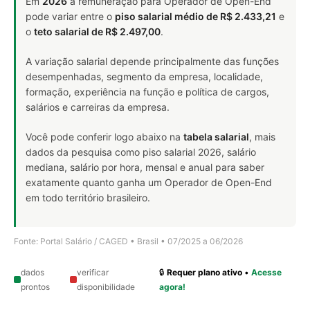
Em
2026
a remuneração para Operador de Open-End
pode variar entre o
piso salarial médio de R$ 2.433,21
e
o
teto salarial de R$ 2.497,00
.
A variação salarial depende principalmente das funções
desempenhadas, segmento da empresa, localidade,
formação, experiência na função e política de cargos,
salários e carreiras da empresa.
Você pode conferir logo abaixo na
tabela salarial
, mais
dados da pesquisa como piso salarial 2026, salário
mediana, salário por hora, mensal e anual para saber
exatamente quanto ganha um Operador de Open-End
em todo território brasileiro.
Fonte: Portal Salário / CAGED • Brasil • 07/2025 a 06/2026
dados
verificar
🔒
Requer plano ativo
•
Acesse
prontos
disponibilidade
agora!