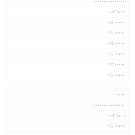
•••••••••••••••
••h/sem
R$ •••••
R$ •••••
R$ •••••
R$ •••••
R$ •••••
R$ •••••
••••
•••••••••••••••
••h/sem
R$ •••••