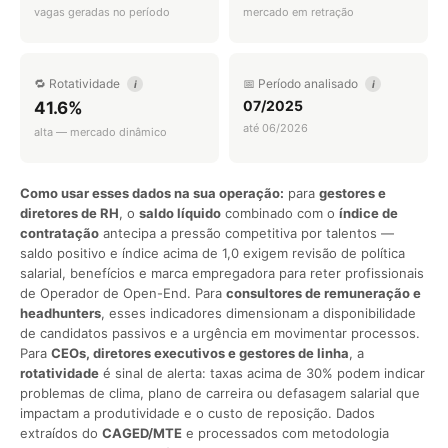
vagas geradas no período
mercado em retração
🔁 Rotatividade
📅 Período analisado
i
i
07/2025
41.6%
até 06/2026
alta — mercado dinâmico
Como usar esses dados na sua operação:
para
gestores e
diretores de RH
, o
saldo líquido
combinado com o
índice de
contratação
antecipa a pressão competitiva por talentos —
saldo positivo e índice acima de 1,0 exigem revisão de política
salarial, benefícios e marca empregadora para reter profissionais
de Operador de Open-End. Para
consultores de remuneração e
headhunters
, esses indicadores dimensionam a disponibilidade
de candidatos passivos e a urgência em movimentar processos.
Para
CEOs, diretores executivos e gestores de linha
, a
rotatividade
é sinal de alerta: taxas acima de 30% podem indicar
problemas de clima, plano de carreira ou defasagem salarial que
impactam a produtividade e o custo de reposição. Dados
extraídos do
CAGED/MTE
e processados com metodologia