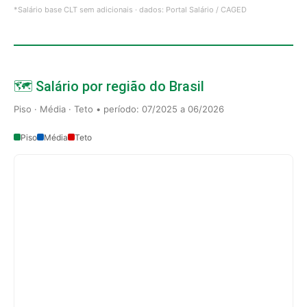
*Salário base CLT sem adicionais · dados: Portal Salário / CAGED
🗺️ Salário por região do Brasil
Piso · Média · Teto • período: 07/2025 a 06/2026
Piso
Média
Teto