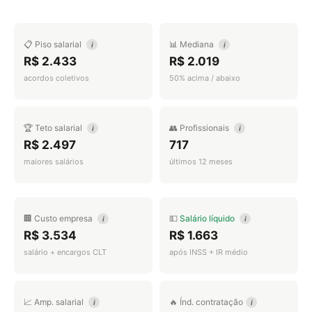
📋 Piso salarial
📊 Mediana
i
i
R$ 2.433
R$ 2.019
acordos coletivos
50% acima / abaixo
🏆 Teto salarial
👥 Profissionais
i
i
R$ 2.497
717
maiores salários
últimos 12 meses
🏢 Custo empresa
💵
Salário líquido
i
i
R$ 3.534
R$ 1.663
salário + encargos CLT
após INSS + IR médio
📈 Amp. salarial
🔥 Índ. contratação
i
i