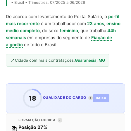
• Brasil • Trimestres: 07/2025 a 06/2026
De acordo com levantamento do Portal Salário, o
perfil
mais recorrente
é um trabalhador com
23 anos
,
ensino
médio completo
, do sexo
feminino
, que trabalha
44h
semanais
em empresas do segmento de
Fiação de
algodão
de todo o Brasil.
Cidade com mais contratações:
Guaranésia, MG
18
QUALIDADE DO CARGO
BAIXA
I
FORMAÇÃO EXIGIDA
I
Posição 27%
📚