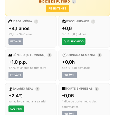
ÍNDICE DE FUTURO
I
RESISTENTE
🎂
📚
IDADE MÉDIA
ESCOLARIDADE
I
I
+4,1 anos
+0,6
29,9 → 34,0 anos
6,0 → 6,6 (índice)
ESTÁVEL
QUALIFICANDO
👥
🕐
GÊNERO (% FEMININO)
JORNADA SEMANAL
I
I
+1,0 p.p.
+0,0h
67,7% mulheres no trimestre
44h → 44h semanais
ESTÁVEL
ESTÁVEL
💰
🏢
SALÁRIO REAL
PORTE EMPRESAS
I
I
+2,4%
-0,06
variação da mediana salarial
índice de porte médio das
contratantes
SUBINDO
ESTÁVEL