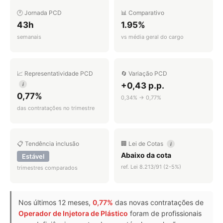
🕐 Jornada PCD
📊 Comparativo
43h
1.95%
semanais
vs média geral do cargo
📈 Representatividade PCD
🔄 Variação PCD
+0,43 p.p.
i
0,77%
0,34% → 0,77%
das contratações no trimestre
📋 Tendência inclusão
🏢 Lei de Cotas
i
Abaixo da cota
Estável
ref. Lei 8.213/91 (2-5%)
trimestres comparados
Nos últimos 12 meses,
0,77%
das novas contratações de
Operador de Injetora de Plástico
foram de profissionais