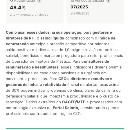
🔁 Rotatividade
📅 Período analisado
i
i
07/2025
48.4%
até 06/2026
alta — mercado dinâmico
Como usar esses dados na sua operação:
para
gestores e
diretores de RH
, o
saldo líquido
combinado com o
índice de
contratação
antecipa a pressão competitiva por talentos —
saldo positivo e índice acima de 1,0 exigem revisão de política
salarial, benefícios e marca empregadora para reter profissionais
de Operador de Injetora de Plástico. Para
consultores de
remuneração e headhunters
, esses indicadores dimensionam a
disponibilidade de candidatos passivos e a urgência em
movimentar processos. Para
CEOs, diretores executivos e
gestores de linha
, a
rotatividade
é sinal de alerta: taxas acima
de 30% podem indicar problemas de clima, plano de carreira ou
defasagem salarial que impactam a produtividade e o custo de
reposição. Dados extraídos do
CAGED/MTE
e processados com
metodologia exclusiva do
Portal Salário
, considerando apenas
profissionais contratados em regime CLT.