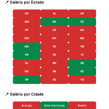
📍 Salário por Estado
AC
AL
AP
AM
BA
CE
DF
ES
GO
MA
MT
MS
MG
PA
PB
PR
PE
PI
RJ
RN
RS
RO
RR
SC
SP
SE
TO
📍 Salário por Cidade
Aracaju
Belo Horizonte
Belém