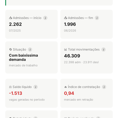
📥 Admissões — início
📤 Admissões — fim
i
i
2.262
1.996
07/2025
06/2026
🔄 Situação
📊 Total movimentações
i
i
Com baixíssima
46.309
demanda
22.398 adm · 23.911 desl
mercado de trabalho
⚖️ Saldo líquido
🔥 Índice de contratação
i
i
-1.513
0,94
vagas geradas no período
mercado em retração