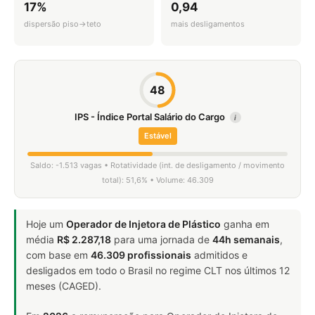
17%
0,94
dispersão piso→teto
mais desligamentos
48
IPS - Índice Portal Salário do Cargo
i
Estável
Saldo: -1.513 vagas • Rotatividade (int. de desligamento / movimento
total): 51,6% • Volume: 46.309
Hoje um
Operador de Injetora de Plástico
ganha em
média
R$ 2.287,18
para uma jornada de
44h semanais
,
com base em
46.309 profissionais
admitidos e
desligados em todo o Brasil no regime CLT nos últimos 12
meses (CAGED).