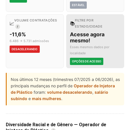
ESTÁVEL
VOLUME CONTRATAÇÕES
FILTRE POR
📈
📚
ESTADO/CIDADE
I
-11,6%
Acesse agora
mesmo!
6.486 → 5.731 admissões
Esses mesmos dados por
DESACELERANDO
localidade
OPÇÕES DE ACESSO
Nos últimos 12 meses (trimestres 07/2025 a 06/2026), as
principais mudanças no perfil de
Operador de Injetora
de Plástico
foram:
volume desacelerando
,
salário
subindo
e
mais mulheres
.
Diversidade Racial e de Gênero — Operador de