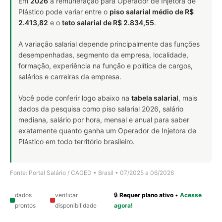
Em
2026
a remuneração para Operador de Injetora de
Plástico pode variar entre o
piso salarial médio de R$
2.413,82
e o
teto salarial de R$ 2.834,55
.
A variação salarial depende principalmente das funções
desempenhadas, segmento da empresa, localidade,
formação, experiência na função e política de cargos,
salários e carreiras da empresa.
Você pode conferir logo abaixo na
tabela salarial
, mais
dados da pesquisa como piso salarial 2026, salário
mediana, salário por hora, mensal e anual para saber
exatamente quanto ganha um Operador de Injetora de
Plástico em todo território brasileiro.
Fonte: Portal Salário / CAGED • Brasil • 07/2025 a 06/2026
dados
verificar
🔒
Requer plano ativo
•
Acesse
prontos
disponibilidade
agora!