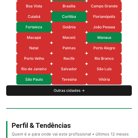
Boa Vista
Brasília
Campo Grande
Cuiabá
Curitiba
Florianópolis
Fortaleza
Goiânia
João Pessoa
Macapá
Maceió
Manaus
Natal
Palmas
Porto Alegre
Porto Velho
Recife
Rio Branco
Rio de Janeiro
Salvador
São Luís
São Paulo
Teresina
Vitória
Outras cidades →
Perfil & Tendências
Quem é e para onde vai este profissional • últimos 12 meses