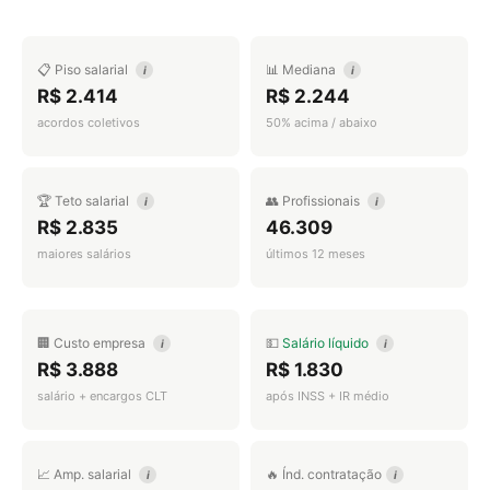
📋 Piso salarial
📊 Mediana
i
i
R$ 2.414
R$ 2.244
acordos coletivos
50% acima / abaixo
🏆 Teto salarial
👥 Profissionais
i
i
R$ 2.835
46.309
maiores salários
últimos 12 meses
🏢 Custo empresa
💵
Salário líquido
i
i
R$ 3.888
R$ 1.830
salário + encargos CLT
após INSS + IR médio
📈 Amp. salarial
🔥 Índ. contratação
i
i