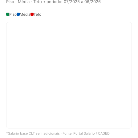
Piso · Média · Teto • período: 07/2025 a 06/2026
Piso
Média
Teto
*Salário base CLT sem adicionais · Fonte: Portal Salário / CAGED