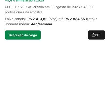
+5,4% em relação a 2025
CBO 8117-70 • Atualizado em
03 agosto de 2026
• 46.309
profissionais na amostra
Faixa salarial:
R$ 2.413,82
(piso) até
R$ 2.834,55
(teto) •
Jornada média:
44h/semana
Descrição do cargo
PDF