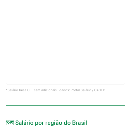
*Salário base CLT sem adicionais · dados: Portal Salário / CAGED
🗺️ Salário por região do Brasil