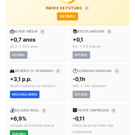
ÍNDICE DE FUTURO
I
ESTÁVEL
🎂
📚
IDADE MÉDIA
ESCOLARIDADE
I
I
+0,7 anos
+0,1
32,3 → 33,0 anos
6,5 → 6,6 (índice)
ESTÁVEL
ESTÁVEL
👥
🕐
GÊNERO (% FEMININO)
JORNADA SEMANAL
I
I
+3,1 p.p.
-0,1h
40,6% mulheres no trimestre
44h → 44h semanais
MAIS MULHERES
ESTÁVEL
💰
🏢
SALÁRIO REAL
PORTE EMPRESAS
I
I
+6,9%
-0,11
variação da mediana salarial
índice de porte médio das
contratantes
SUBINDO