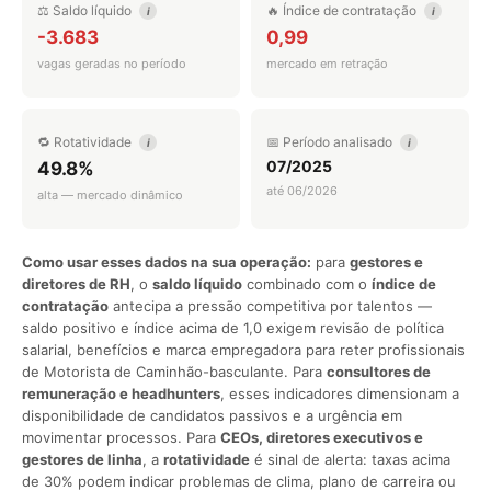
⚖️ Saldo líquido
🔥 Índice de contratação
i
i
-3.683
0,99
vagas geradas no período
mercado em retração
🔁 Rotatividade
📅 Período analisado
i
i
07/2025
49.8%
até 06/2026
alta — mercado dinâmico
Como usar esses dados na sua operação:
para
gestores e
diretores de RH
, o
saldo líquido
combinado com o
índice de
contratação
antecipa a pressão competitiva por talentos —
saldo positivo e índice acima de 1,0 exigem revisão de política
salarial, benefícios e marca empregadora para reter profissionais
de Motorista de Caminhão-basculante. Para
consultores de
remuneração e headhunters
, esses indicadores dimensionam a
disponibilidade de candidatos passivos e a urgência em
movimentar processos. Para
CEOs, diretores executivos e
gestores de linha
, a
rotatividade
é sinal de alerta: taxas acima
de 30% podem indicar problemas de clima, plano de carreira ou