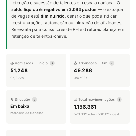
retenção e sucessão de talentos em escala nacional. O
saldo líquido é negativo em 3.683 postos
— o estoque
de vagas está
diminuindo
, cenário que pode indicar
reestruturações, automação ou migração de atividades.
Relevante para consultores de RH e diretores planejarem
retenção de talentos-chave.
📥 Admissões — início
📤 Admissões — fim
i
i
51.248
49.288
07/2025
06/2026
🔄 Situação
📊 Total movimentações
i
i
Em baixa
1.156.361
mercado de trabalho
576.339 adm · 580.022 desl