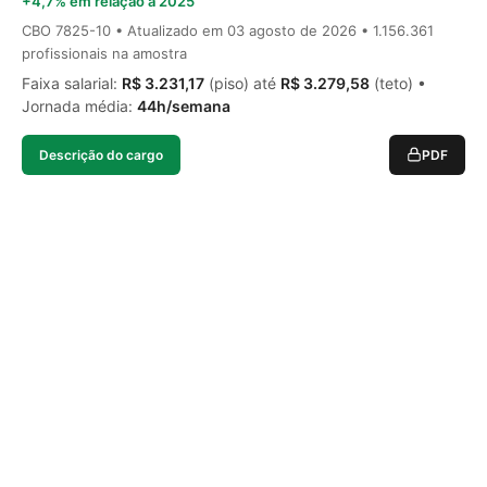
+4,7% em relação a 2025
CBO 7825-10 • Atualizado em
03 agosto de 2026
• 1.156.361
profissionais na amostra
Faixa salarial:
R$ 3.231,17
(piso) até
R$ 3.279,58
(teto) •
Jornada média:
44h/semana
Descrição do cargo
PDF