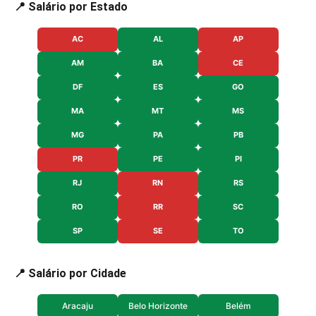
📍 Salário por Estado
AC
AL
AP
AM
BA
CE
DF
ES
GO
MA
MT
MS
MG
PA
PB
PR
PE
PI
RJ
RN
RS
RO
RR
SC
SP
SE
TO
📍 Salário por Cidade
Aracaju
Belo Horizonte
Belém