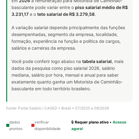
Em
2026
a remuneração para Motorista de Caminhão-
basculante pode variar entre o
piso salarial médio de R$
3.231,17
e o
teto salarial de R$ 3.279,58
.
A variação salarial depende principalmente das funções
desempenhadas, segmento da empresa, localidade,
formação, experiência na função e política de cargos,
salários e carreiras da empresa.
Você pode conferir logo abaixo na
tabela salarial
, mais
dados da pesquisa como piso salarial 2026, salário
mediana, salário por hora, mensal e anual para saber
exatamente quanto ganha um Motorista de Caminhão-
basculante em todo território brasileiro.
Fonte: Portal Salário / CAGED • Brasil • 07/2025 a 06/2026
dados
verificar
🔒
Requer plano ativo
•
Acesse
prontos
disponibilidade
agora!