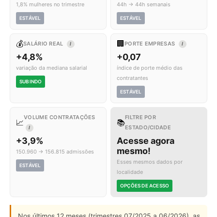
1,8% mulheres no trimestre
44h → 44h semanais
ESTÁVEL
ESTÁVEL
💰
🏢
SALÁRIO REAL
PORTE EMPRESAS
I
I
+4,8%
+0,07
variação da mediana salarial
índice de porte médio das
contratantes
SUBINDO
ESTÁVEL
VOLUME CONTRATAÇÕES
FILTRE POR
📈
📚
ESTADO/CIDADE
I
+3,9%
Acesse agora
mesmo!
150.960 → 156.815 admissões
Esses mesmos dados por
ESTÁVEL
localidade
OPÇÕES DE ACESSO
Nos últimos 12 meses (trimestres 07/2025 a 06/2026), as