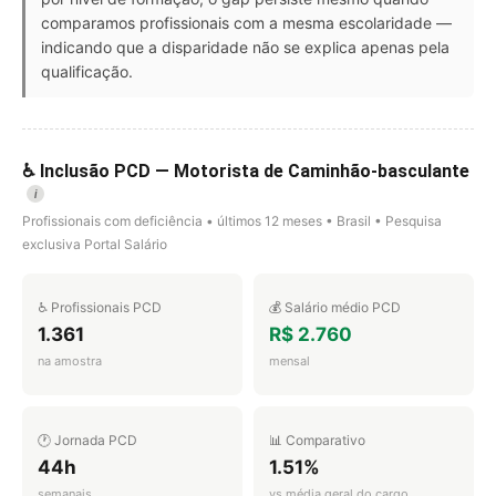
comparamos profissionais com a mesma escolaridade —
indicando que a disparidade não se explica apenas pela
qualificação.
♿ Inclusão PCD — Motorista de Caminhão-basculante
i
Profissionais com deficiência • últimos 12 meses • Brasil • Pesquisa
exclusiva Portal Salário
♿ Profissionais PCD
💰 Salário médio PCD
1.361
R$ 2.760
na amostra
mensal
🕐 Jornada PCD
📊 Comparativo
44h
1.51%
semanais
vs média geral do cargo