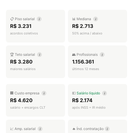
📋 Piso salarial
📊 Mediana
i
i
R$ 3.231
R$ 2.713
acordos coletivos
50% acima / abaixo
🏆 Teto salarial
👥 Profissionais
i
i
R$ 3.280
1.156.361
maiores salários
últimos 12 meses
🏢 Custo empresa
💵
Salário líquido
i
i
R$ 4.620
R$ 2.174
salário + encargos CLT
após INSS + IR médio
📈 Amp. salarial
🔥 Índ. contratação
i
i