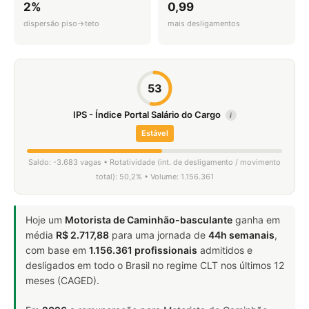
2%
0,99
dispersão piso→teto
mais desligamentos
53
IPS - Índice Portal Salário do Cargo
i
Estável
Saldo: -3.683 vagas • Rotatividade (int. de desligamento / movimento
total): 50,2% • Volume: 1.156.361
Hoje um
Motorista de Caminhão-basculante
ganha em
média
R$ 2.717,88
para uma jornada de
44h semanais
,
com base em
1.156.361 profissionais
admitidos e
desligados em todo o Brasil no regime CLT nos últimos 12
meses (CAGED).