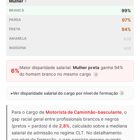
Mulher ♀
99%
97%
94%
n/d
n/d
Maior disparidade salarial:
Mulher preta
ganha 94%
6%
do homem branco no mesmo cargo
i
Ver disparidade salarial do cargo por nível de formação
i
Para o cargo de
Motorista de Caminhão-basculante
, o
gap racial geral entre profissionais brancos e negros
(pretos + pardos) é de
2,8%
, calculado sobre a mediana
salarial de admissão no regime CLT. No detalhamento
por nível de formação, o gap persiste mesmo quando