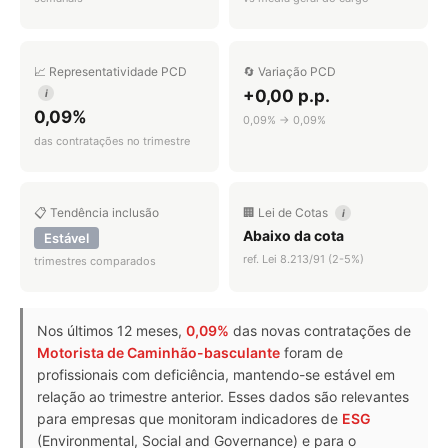
📈 Representatividade PCD
🔄 Variação PCD
+0,00 p.p.
i
0,09%
0,09% → 0,09%
das contratações no trimestre
📋 Tendência inclusão
🏢 Lei de Cotas
i
Abaixo da cota
Estável
ref. Lei 8.213/91 (2-5%)
trimestres comparados
Nos últimos 12 meses,
0,09%
das novas contratações de
Motorista de Caminhão-basculante
foram de
profissionais com deficiência, mantendo-se estável em
relação ao trimestre anterior. Esses dados são relevantes
para empresas que monitoram indicadores de
ESG
(Environmental, Social and Governance) e para o