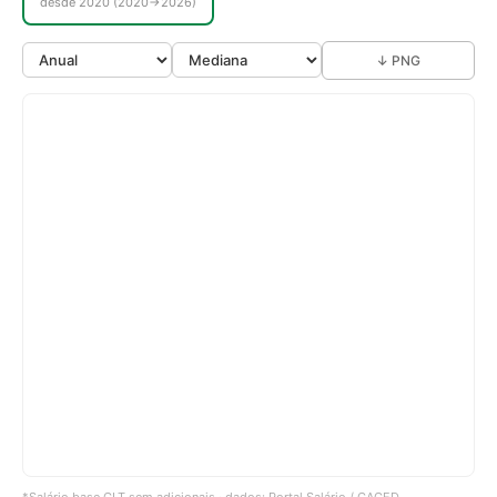
desde 2020 (2020→2026)
↓ PNG
*Salário base CLT sem adicionais · dados: Portal Salário / CAGED