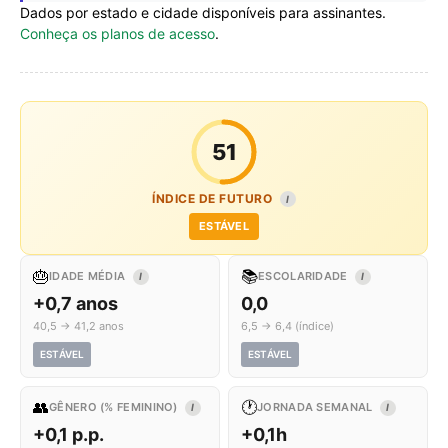
Dados por estado e cidade disponíveis para assinantes.
Conheça os planos de acesso
.
51
ÍNDICE DE FUTURO
I
ESTÁVEL
🎂
📚
IDADE MÉDIA
ESCOLARIDADE
I
I
+0,7 anos
0,0
40,5 → 41,2 anos
6,5 → 6,4 (índice)
ESTÁVEL
ESTÁVEL
👥
🕐
GÊNERO (% FEMININO)
JORNADA SEMANAL
I
I
+0,1 p.p.
+0,1h