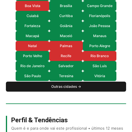
Boa Vista
Brasília
Campo Grande
Cuiabá
Curitiba
Florianópolis
Fortaleza
Goiânia
João Pessoa
Macapá
Maceió
Manaus
Natal
Palmas
Porto Alegre
Porto Velho
Recife
Rio Branco
Rio de Janeiro
Salvador
São Luís
São Paulo
Teresina
Vitória
Outras cidades →
Perfil & Tendências
Quem é e para onde vai este profissional • últimos 12 meses