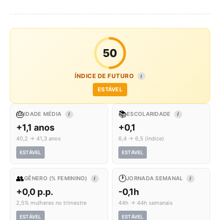
50
ÍNDICE DE FUTURO
I
ESTÁVEL
🎂
📚
IDADE MÉDIA
ESCOLARIDADE
I
I
+1,1 anos
+0,1
40,2 → 41,3 anos
6,4 → 6,5 (índice)
ESTÁVEL
ESTÁVEL
👥
🕐
GÊNERO (% FEMININO)
JORNADA SEMANAL
I
I
+0,0 p.p.
-0,1h
2,5% mulheres no trimestre
44h → 44h semanais
ESTÁVEL
ESTÁVEL