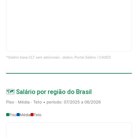
*Salário base CLT sem adicionais · dados: Portal Salário / CAGED
🗺️ Salário por região do Brasil
Piso · Média · Teto • período: 07/2025 a 06/2026
Piso
Média
Teto