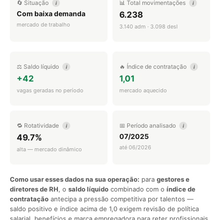
🔄 Situação
📊 Total movimentações
i
i
Com baixa demanda
6.238
mercado de trabalho
3.140 adm · 3.098 desl
⚖️ Saldo líquido
🔥 Índice de contratação
i
i
+42
1,01
vagas geradas no período
mercado aquecido
🔁 Rotatividade
📅 Período analisado
i
i
07/2025
49.7%
até 06/2026
alta — mercado dinâmico
Como usar esses dados na sua operação:
para
gestores e
diretores de RH
, o
saldo líquido
combinado com o
índice de
contratação
antecipa a pressão competitiva por talentos —
saldo positivo e índice acima de 1,0 exigem revisão de política
salarial, benefícios e marca empregadora para reter profissionais