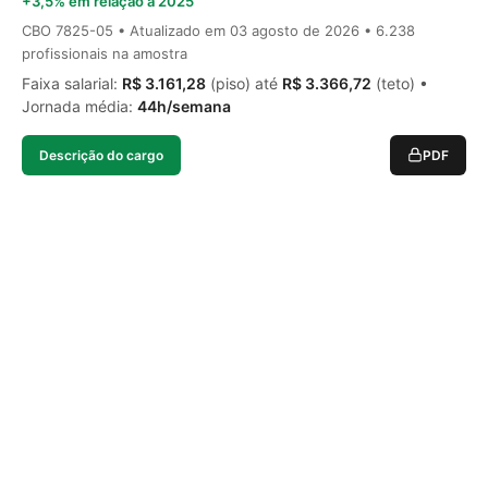
+3,5% em relação a 2025
CBO 7825-05 • Atualizado em
03 agosto de 2026
• 6.238
profissionais na amostra
Faixa salarial:
R$ 3.161,28
(piso) até
R$ 3.366,72
(teto) •
Jornada média:
44h/semana
Descrição do cargo
PDF