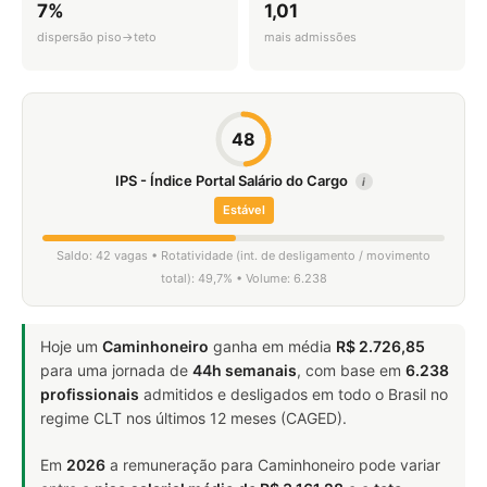
7%
1,01
dispersão piso→teto
mais admissões
48
IPS - Índice Portal Salário do Cargo
i
Estável
Saldo: 42 vagas • Rotatividade (int. de desligamento / movimento
total): 49,7% • Volume: 6.238
Hoje um
Caminhoneiro
ganha em média
R$ 2.726,85
para uma jornada de
44h semanais
, com base em
6.238
profissionais
admitidos e desligados em todo o Brasil no
regime CLT nos últimos 12 meses (CAGED).
Em
2026
a remuneração para Caminhoneiro pode variar