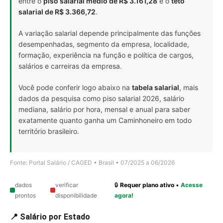
entre o
piso salarial médio de R$ 3.161,28
e o
teto
salarial de R$ 3.366,72
.
A variação salarial depende principalmente das funções
desempenhadas, segmento da empresa, localidade,
formação, experiência na função e política de cargos,
salários e carreiras da empresa.
Você pode conferir logo abaixo na
tabela salarial
, mais
dados da pesquisa como piso salarial 2026, salário
mediana, salário por hora, mensal e anual para saber
exatamente quanto ganha um Caminhoneiro em todo
território brasileiro.
Fonte: Portal Salário / CAGED • Brasil • 07/2025 a 06/2026
dados
verificar
🔒
Requer plano ativo
•
Acesse
prontos
disponibilidade
agora!
📍 Salário por Estado