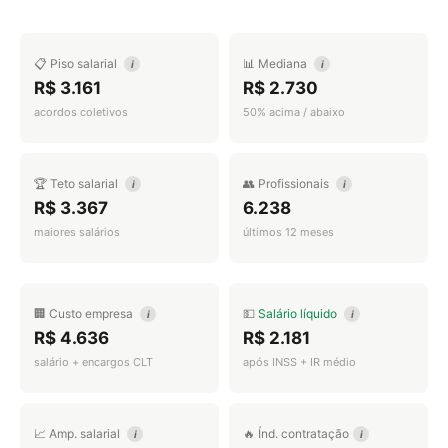
📋 Piso salarial
📊 Mediana
i
i
R$ 3.161
R$ 2.730
acordos coletivos
50% acima / abaixo
🏆 Teto salarial
👥 Profissionais
i
i
R$ 3.367
6.238
maiores salários
últimos 12 meses
🏢 Custo empresa
💵
Salário líquido
i
i
R$ 4.636
R$ 2.181
salário + encargos CLT
após INSS + IR médio
📈 Amp. salarial
🔥 Índ. contratação
i
i