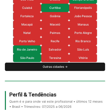
Cuiabá
Curitiba
Florianópolis
Fortaleza
Goiânia
João Pessoa
Macapá
Maceió
Manaus
Natal
Palmas
Porto Alegre
Porto Velho
Recife
Rio Branco
Rio de Janeiro
Salvador
São Luís
São Paulo
Teresina
Vitória
Outras cidades →
Perfil & Tendências
Quem é e para onde vai este profissional • últimos 12 meses
• Brasil • Trimestres: 07/2025 a 06/2026