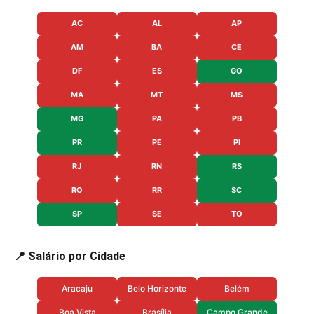
AC
AL
AP
AM
BA
CE
DF
ES
GO
MA
MT
MS
MG
PA
PB
PR
PE
PI
RJ
RN
RS
RO
RR
SC
SP
SE
TO
📍 Salário por Cidade
Aracaju
Belo Horizonte
Belém
Boa Vista
Brasília
Campo Grande