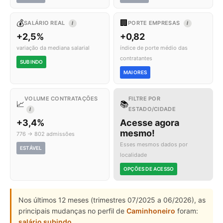
💰
🏢
SALÁRIO REAL
PORTE EMPRESAS
I
I
+2,5%
+0,82
variação da mediana salarial
índice de porte médio das
contratantes
SUBINDO
MAIORES
VOLUME CONTRATAÇÕES
FILTRE POR
📈
📚
ESTADO/CIDADE
I
+3,4%
Acesse agora
mesmo!
776 → 802 admissões
Esses mesmos dados por
ESTÁVEL
localidade
OPÇÕES DE ACESSO
Nos últimos 12 meses (trimestres 07/2025 a 06/2026), as
principais mudanças no perfil de
Caminhoneiro
foram:
salário subindo
.