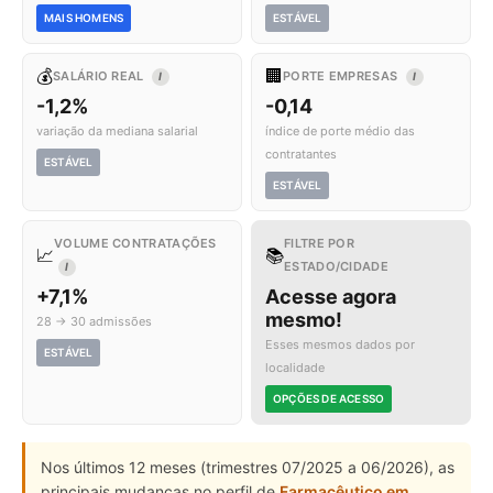
MAIS HOMENS
ESTÁVEL
💰
🏢
SALÁRIO REAL
PORTE EMPRESAS
I
I
-1,2%
-0,14
variação da mediana salarial
índice de porte médio das
contratantes
ESTÁVEL
ESTÁVEL
VOLUME CONTRATAÇÕES
FILTRE POR
📈
📚
ESTADO/CIDADE
I
+7,1%
Acesse agora
mesmo!
28 → 30 admissões
Esses mesmos dados por
ESTÁVEL
localidade
OPÇÕES DE ACESSO
Nos últimos 12 meses (trimestres 07/2025 a 06/2026), as
principais mudanças no perfil de
Farmacêutico em