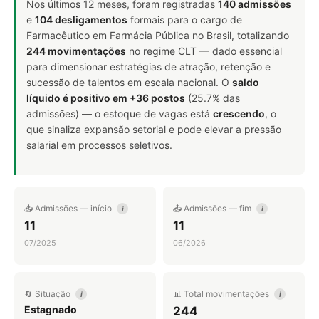
Nos últimos 12 meses, foram registradas
140 admissões
e
104 desligamentos
formais para o cargo de
Farmacêutico em Farmácia Pública no Brasil, totalizando
244 movimentações
no regime CLT — dado essencial
para dimensionar estratégias de atração, retenção e
sucessão de talentos em escala nacional. O
saldo
líquido é positivo em +36 postos
(25.7% das
admissões) — o estoque de vagas está
crescendo
, o
que sinaliza expansão setorial e pode elevar a pressão
salarial em processos seletivos.
📥 Admissões — início
📤 Admissões — fim
i
i
11
11
07/2025
06/2026
🔄 Situação
📊 Total movimentações
i
i
Estagnado
244