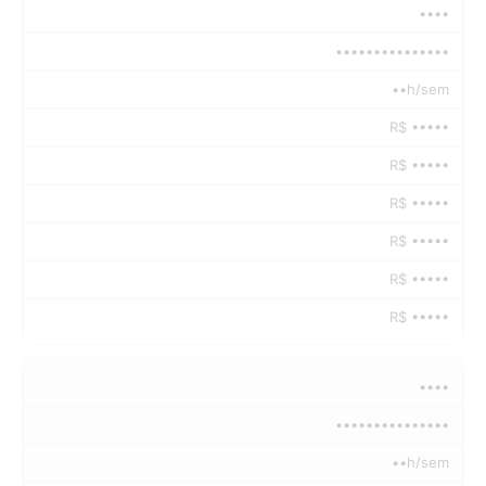
••••
•••••••••••••••
••h/sem
R$ •••••
R$ •••••
R$ •••••
R$ •••••
R$ •••••
R$ •••••
••••
•••••••••••••••
••h/sem