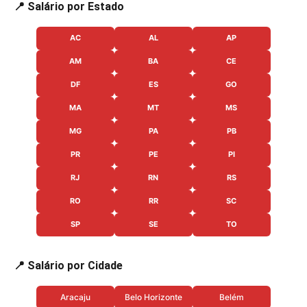
📍 Salário por Estado
AC
AL
AP
AM
BA
CE
DF
ES
GO
MA
MT
MS
MG
PA
PB
PR
PE
PI
RJ
RN
RS
RO
RR
SC
SP
SE
TO
📍 Salário por Cidade
Aracaju
Belo Horizonte
Belém