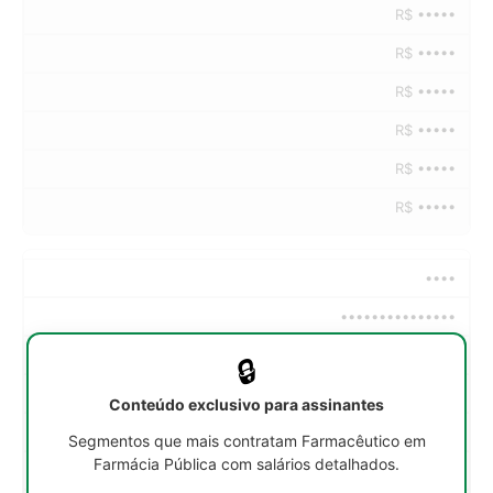
R$ •••••
R$ •••••
R$ •••••
R$ •••••
R$ •••••
R$ •••••
••••
•••••••••••••••
••h/sem
🔒
R$ •••••
Conteúdo exclusivo para assinantes
R$ •••••
Segmentos que mais contratam Farmacêutico em
Farmácia Pública com salários detalhados.
R$ •••••