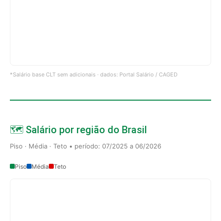
*Salário base CLT sem adicionais · dados: Portal Salário / CAGED
🗺️ Salário por região do Brasil
Piso · Média · Teto • período: 07/2025 a 06/2026
Piso
Média
Teto