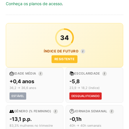
Conheça os planos de acesso
.
34
ÍNDICE DE FUTURO
I
RESISTENTE
🎂
📚
IDADE MÉDIA
ESCOLARIDADE
I
I
+0,4 anos
-5,8
36,2 → 36,6 anos
23,9 → 18,2 (índice)
ESTÁVEL
DESQUALIFICANDO
👥
🕐
GÊNERO (% FEMININO)
JORNADA SEMANAL
I
I
-13,1 p.p.
-0,1h
83,3% mulheres no trimestre
40h → 40h semanais