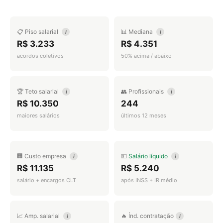
📋 Piso salarial
📊 Mediana
i
i
R$ 3.233
R$ 4.351
acordos coletivos
50% acima / abaixo
🏆 Teto salarial
👥 Profissionais
i
i
R$ 10.350
244
maiores salários
últimos 12 meses
🏢 Custo empresa
💵
Salário líquido
i
i
R$ 11.135
R$ 5.240
salário + encargos CLT
após INSS + IR médio
📈 Amp. salarial
🔥 Índ. contratação
i
i