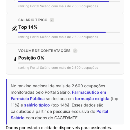
ranking Portal Salário com mais de 2.600 ocupações
SALÁRIO TÍPICO
I
Top 14%
💰
ranking Portal Salário com mais de 2.600 ocupações
VOLUME DE CONTRATAÇÕES
I
Posição 0%
📊
ranking Portal Salário com mais de 2.600 ocupações
No ranking nacional de mais de 2.600 ocupações
monitoradas pelo Portal Salário,
Farmacêutico em
Farmácia Pública
se destaca em
formação exigida
(top
11%) e
salário típico
(top 14%). Esses dados são
calculados a partir de pesquisa exclusiva do
Portal
Salário
com dados do CAGED/MTE.
Dados por estado e cidade disponíveis para assinantes.