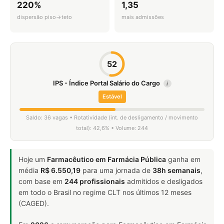
220%
1,35
dispersão piso→teto
mais admissões
52
IPS - Índice Portal Salário do Cargo
i
Estável
Saldo: 36 vagas • Rotatividade (int. de desligamento / movimento
total): 42,6% • Volume: 244
Hoje um
Farmacêutico em Farmácia Pública
ganha em
média
R$ 6.550,19
para uma jornada de
38h semanais
,
com base em
244 profissionais
admitidos e desligados
em todo o Brasil no regime CLT nos últimos 12 meses
(CAGED).