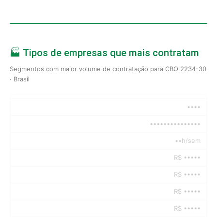
🏭 Tipos de empresas que mais contratam
Segmentos com maior volume de contratação para CBO 2234-30
· Brasil
••••
•••••••••••••••
••h/sem
R$ •••••
R$ •••••
R$ •••••
R$ •••••