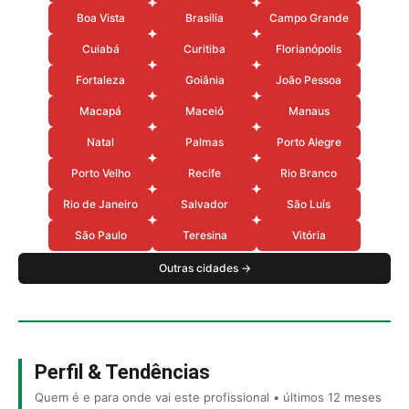
Boa Vista
Brasília
Campo Grande
Cuiabá
Curitiba
Florianópolis
Fortaleza
Goiânia
João Pessoa
Macapá
Maceió
Manaus
Natal
Palmas
Porto Alegre
Porto Velho
Recife
Rio Branco
Rio de Janeiro
Salvador
São Luís
São Paulo
Teresina
Vitória
Outras cidades →
Perfil & Tendências
Quem é e para onde vai este profissional • últimos 12 meses