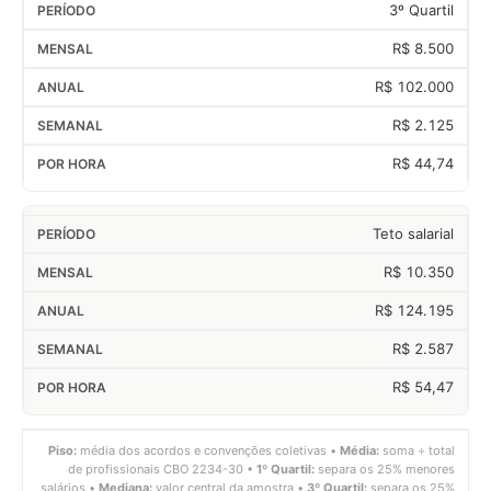
3º Quartil
R$ 8.500
R$ 102.000
R$ 2.125
R$ 44,74
Teto salarial
R$ 10.350
R$ 124.195
R$ 2.587
R$ 54,47
Piso:
média dos acordos e convenções coletivas •
Média:
soma ÷ total
de profissionais CBO 2234-30 •
1º Quartil:
separa os 25% menores
salários •
Mediana:
valor central da amostra •
3º Quartil:
separa os 25%