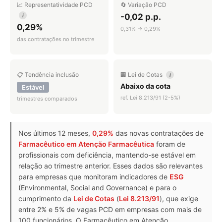
📈 Representatividade PCD
🔄 Variação PCD
-0,02 p.p.
i
0,29%
0,31% → 0,29%
das contratações no trimestre
📋 Tendência inclusão
🏢 Lei de Cotas
i
Abaixo da cota
Estável
ref. Lei 8.213/91 (2-5%)
trimestres comparados
Nos últimos 12 meses,
0,29%
das novas contratações de
Farmacêutico em Atenção Farmacêutica
foram de
profissionais com deficiência, mantendo-se estável em
relação ao trimestre anterior. Esses dados são relevantes
para empresas que monitoram indicadores de
ESG
(Environmental, Social and Governance) e para o
cumprimento da
Lei de Cotas
(
Lei 8.213/91
), que exige
entre 2% e 5% de vagas PCD em empresas com mais de
100 funcionários. O Farmacêutico em Atenção