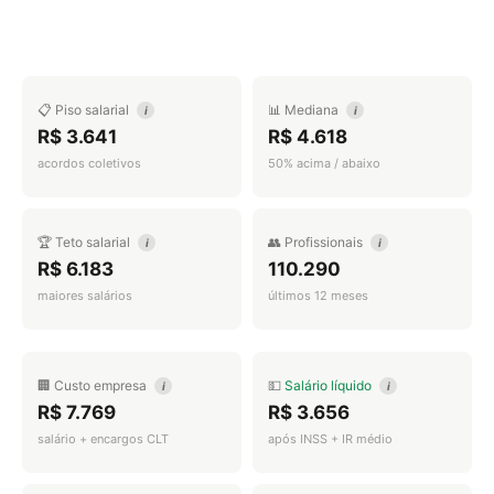
📋 Piso salarial
📊 Mediana
i
i
R$ 3.641
R$ 4.618
acordos coletivos
50% acima / abaixo
🏆 Teto salarial
👥 Profissionais
i
i
R$ 6.183
110.290
maiores salários
últimos 12 meses
🏢 Custo empresa
💵
Salário líquido
i
i
R$ 7.769
R$ 3.656
salário + encargos CLT
após INSS + IR médio