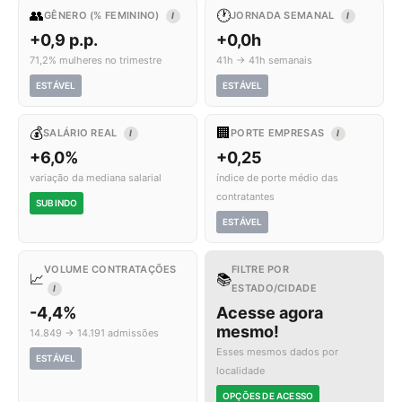
👥
🕐
GÊNERO (% FEMININO)
JORNADA SEMANAL
I
I
+0,9 p.p.
+0,0h
71,2% mulheres no trimestre
41h → 41h semanais
ESTÁVEL
ESTÁVEL
💰
🏢
SALÁRIO REAL
PORTE EMPRESAS
I
I
+6,0%
+0,25
variação da mediana salarial
índice de porte médio das
contratantes
SUBINDO
ESTÁVEL
VOLUME CONTRATAÇÕES
FILTRE POR
📈
📚
ESTADO/CIDADE
I
-4,4%
Acesse agora
mesmo!
14.849 → 14.191 admissões
Esses mesmos dados por
ESTÁVEL
localidade
OPÇÕES DE ACESSO