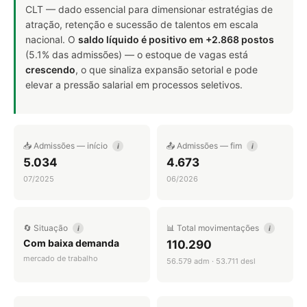
CLT — dado essencial para dimensionar estratégias de
atração, retenção e sucessão de talentos em escala
nacional. O
saldo líquido é positivo em +2.868 postos
(5.1% das admissões) — o estoque de vagas está
crescendo
, o que sinaliza expansão setorial e pode
elevar a pressão salarial em processos seletivos.
📥 Admissões — início
📤 Admissões — fim
i
i
5.034
4.673
07/2025
06/2026
🔄 Situação
📊 Total movimentações
i
i
Com baixa demanda
110.290
mercado de trabalho
56.579 adm · 53.711 desl