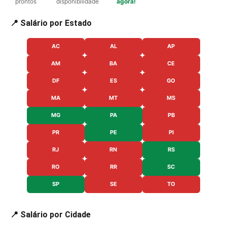
prontos
disponibilidade
agora!
📍 Salário por Estado
AC
AL
AP
AM
BA
CE
DF
ES
GO
MA
MT
MS
MG
PA
PB
PR
PE
PI
RJ
RN
RS
RO
RR
SC
SP
SE
TO
📍 Salário por Cidade