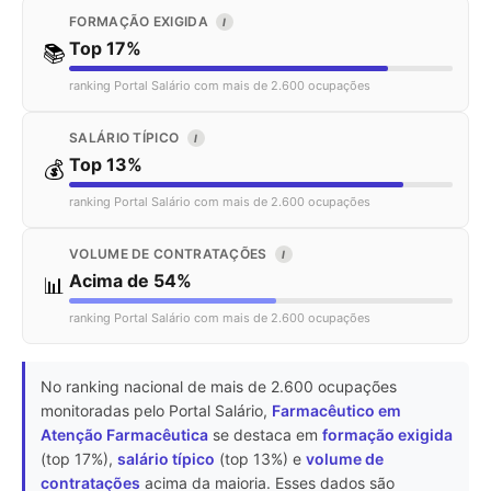
FORMAÇÃO EXIGIDA
I
Top 17%
📚
ranking Portal Salário com mais de 2.600 ocupações
SALÁRIO TÍPICO
I
Top 13%
💰
ranking Portal Salário com mais de 2.600 ocupações
VOLUME DE CONTRATAÇÕES
I
Acima de 54%
📊
ranking Portal Salário com mais de 2.600 ocupações
No ranking nacional de mais de 2.600 ocupações
monitoradas pelo Portal Salário,
Farmacêutico em
Atenção Farmacêutica
se destaca em
formação exigida
(top 17%),
salário típico
(top 13%) e
volume de
contratações
acima da maioria. Esses dados são