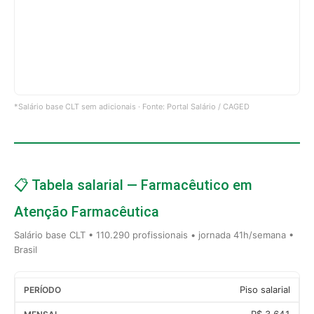
*Salário base CLT sem adicionais · Fonte: Portal Salário / CAGED
📋 Tabela salarial — Farmacêutico em
Atenção Farmacêutica
Salário base CLT • 110.290 profissionais • jornada 41h/semana •
Brasil
Piso salarial
R$ 3.641