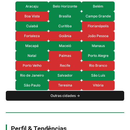
Aracaju
Belo Horizonte
Belém
Boa Vista
Brasília
Campo Grande
Cuiabá
Curitiba
Florianópolis
Fortaleza
Goiânia
João Pessoa
Macapá
Maceió
Manaus
Natal
Palmas
Porto Alegre
Porto Velho
Recife
Rio Branco
Rio de Janeiro
Salvador
São Luís
São Paulo
Teresina
Vitória
Outras cidades →
Perfil & Tendências