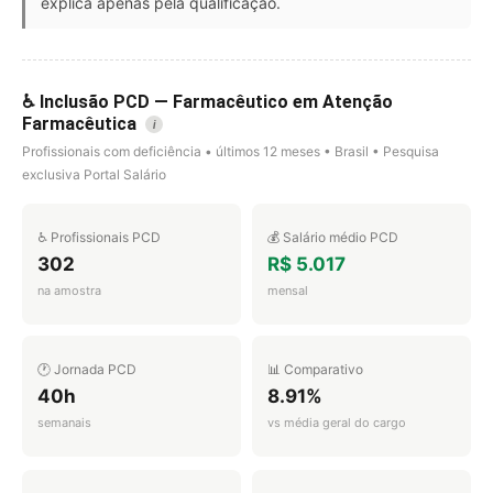
explica apenas pela qualificação.
♿ Inclusão PCD — Farmacêutico em Atenção
Farmacêutica
i
Profissionais com deficiência • últimos 12 meses • Brasil • Pesquisa
exclusiva Portal Salário
♿ Profissionais PCD
💰 Salário médio PCD
302
R$ 5.017
na amostra
mensal
🕐 Jornada PCD
📊 Comparativo
40h
8.91%
semanais
vs média geral do cargo