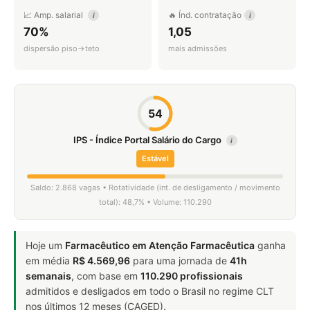
📈 Amp. salarial
🔥 Índ. contratação
i
i
70%
1,05
dispersão piso→teto
mais admissões
54
IPS - Índice Portal Salário do Cargo
i
Estável
Saldo: 2.868 vagas • Rotatividade (int. de desligamento / movimento
total): 48,7% • Volume: 110.290
Hoje um
Farmacêutico em Atenção Farmacêutica
ganha
em média
R$ 4.569,96
para uma jornada de
41h
semanais
, com base em
110.290 profissionais
admitidos e desligados em todo o Brasil no regime CLT
nos últimos 12 meses (CAGED).