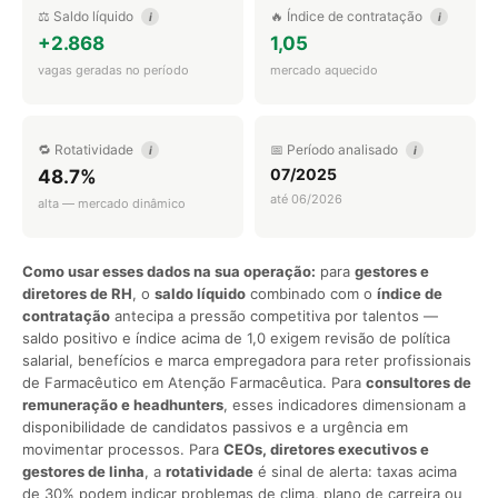
⚖️ Saldo líquido
🔥 Índice de contratação
i
i
+2.868
1,05
vagas geradas no período
mercado aquecido
🔁 Rotatividade
📅 Período analisado
i
i
07/2025
48.7%
até 06/2026
alta — mercado dinâmico
Como usar esses dados na sua operação:
para
gestores e
diretores de RH
, o
saldo líquido
combinado com o
índice de
contratação
antecipa a pressão competitiva por talentos —
saldo positivo e índice acima de 1,0 exigem revisão de política
salarial, benefícios e marca empregadora para reter profissionais
de Farmacêutico em Atenção Farmacêutica. Para
consultores de
remuneração e headhunters
, esses indicadores dimensionam a
disponibilidade de candidatos passivos e a urgência em
movimentar processos. Para
CEOs, diretores executivos e
gestores de linha
, a
rotatividade
é sinal de alerta: taxas acima
de 30% podem indicar problemas de clima, plano de carreira ou