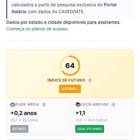
calculados a partir de pesquisa exclusiva do
Portal
Salário
com dados do CAGED/MTE.
Dados por estado e cidade disponíveis para assinantes.
Conheça os planos de acesso
.
64
ÍNDICE DE FUTURO
I
ESTÁVEL
🎂
📚
IDADE MÉDIA
ESCOLARIDADE
I
I
+0,2 anos
+1,1
35,1 → 35,3 anos
13,3 → 14,4 (índice)
ESTÁVEL
QUALIFICANDO