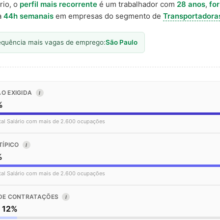
rio, o
perfil mais recorrente
é um trabalhador com
28 anos
,
fo
a
44h semanais
em empresas do segmento de
Transportadora
equência mais vagas de emprego:
São Paulo
O EXIGIDA
I
%
tal Salário com mais de 2.600 ocupações
TÍPICO
I
%
tal Salário com mais de 2.600 ocupações
DE CONTRATAÇÕES
I
o 12%