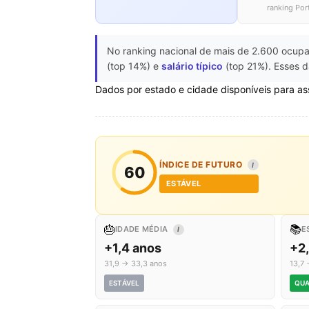
ranking Por
No ranking nacional de mais de 2.600 ocupa
(top 14%) e
salário típico
(top 21%). Esses d
Dados por estado e cidade disponíveis para as
ÍNDICE DE FUTURO
I
60
ESTÁVEL
🎂
📚
IDADE MÉDIA
E
I
+1,4 anos
+2
31,9 → 33,3 anos
13,7 
ESTÁVEL
QUA