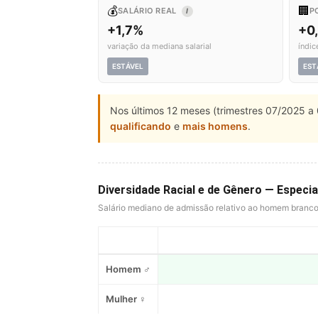
💰
🏢
SALÁRIO REAL
P
I
+1,7%
+0
variação da mediana salarial
índic
ESTÁVEL
EST
Nos últimos 12 meses (trimestres 07/2025 a 
qualificando
e
mais homens
.
Diversidade Racial e de Gênero — Especi
Salário mediano de admissão relativo ao homem branc
Homem ♂
Mulher ♀