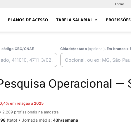
Entrar
PLANOS DE ACESSO
TABELA SALARIAL
PROFISSÕES
ou código CBO/CNAE
Cidade/estado
(opcional)
. Em branco = 
Pesquisa Operacional — S
0,4% em relação a 2025
 2.289 profissionais na amostra
,98
(teto) • Jornada média:
43h/semana