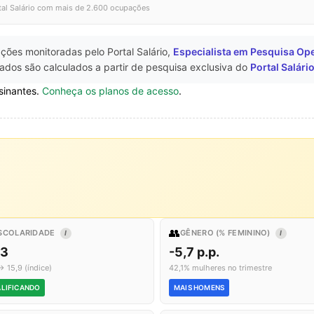
tal Salário com mais de 2.600 ocupações
ções monitoradas pelo Portal Salário,
Especialista em Pesquisa Op
ados são calculados a partir de pesquisa exclusiva do
Portal Salári
sinantes.
Conheça os planos de acesso
.
👥
SCOLARIDADE
GÊNERO (% FEMININO)
I
I
,3
-5,7 p.p.
→ 15,9 (índice)
42,1% mulheres no trimestre
LIFICANDO
MAIS HOMENS