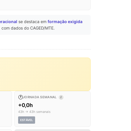
eracional
se destaca em
formação exigida
o
com dados do CAGED/MTE.
🕐
JORNADA SEMANAL
I
+0,0h
43h → 43h semanais
ESTÁVEL