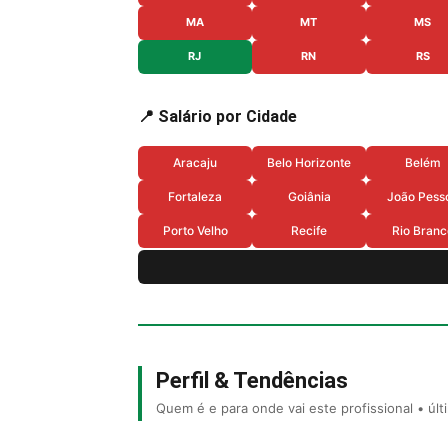
MA
MT
MS
RJ
RN
RS
📍 Salário por Cidade
Aracaju
Belo Horizonte
Belém
Fortaleza
Goiânia
João Pess
Porto Velho
Recife
Rio Branc
Perfil & Tendências
Quem é e para onde vai este profissional • úl