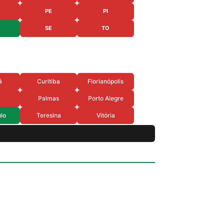
PE
PI
SE
TO
á
Curitiba
Florianópolis
Palmas
Porto Alegre
lo
Teresina
Vitória