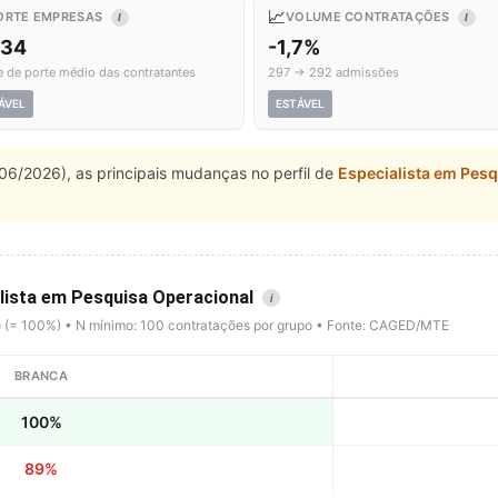
📈
ORTE EMPRESAS
VOLUME CONTRATAÇÕES
I
I
,34
-1,7%
e de porte médio das contratantes
297 → 292 admissões
ÁVEL
ESTÁVEL
06/2026), as principais mudanças no perfil de
Especialista em Pes
alista em Pesquisa Operacional
i
o (= 100%) • N mínimo: 100 contratações por grupo • Fonte: CAGED/MTE
BRANCA
100%
89%