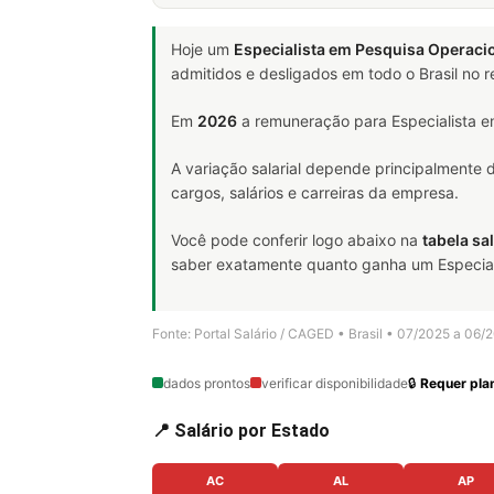
Hoje um
Especialista em Pesquisa Operaci
admitidos e desligados em todo o Brasil no
Em
2026
a remuneração para Especialista e
A variação salarial depende principalmente
cargos, salários e carreiras da empresa.
Você pode conferir logo abaixo na
tabela sal
saber exatamente quanto ganha um Especialis
Fonte: Portal Salário / CAGED • Brasil • 07/2025 a 06/
dados prontos
verificar disponibilidade
🔒
Requer plan
📍 Salário por Estado
AC
AL
AP