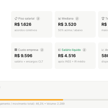
📋 Piso salarial
📊 Mediana
🏆 T
i
i
R$ 1.626
R$ 3.520
R$ 
acordos coletivos
50% acima / abaixo
maior
🏢 Custo empresa
💵
Salário líquido
📈 A
i
i
R$ 9.596
R$ 4.516
58
salário + encargos CLT
após INSS + IR médio
disp
ligamento / movimento total): 46,3% • Volume: 2.289