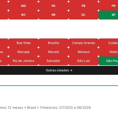
MG
PA
PB
PR
RO
RR
SC
SP
Boa Vista
Brasília
Campo Grande
Cuiab
oa
Macapá
Maceió
Manaus
Natal
o
Rio de Janeiro
Salvador
São Luís
São Pau
Outras cidades →
timos 12 meses • Brasil • Trimestres: 07/2025 a 06/2026