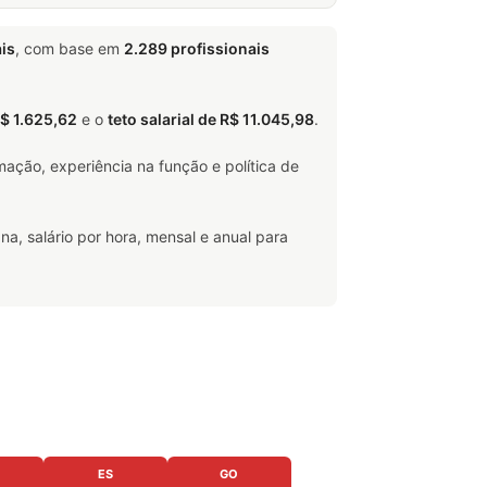
is
, com base em
2.289 profissionais
R$ 1.625,62
e o
teto salarial de R$ 11.045,98
.
ação, experiência na função e política de
na, salário por hora, mensal e anual para
ES
GO