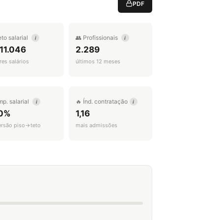
PDF
eto salarial
👥 Profissionais
i
i
11.046
2.289
es salários
últimos 12 meses
mp. salarial
🔥 Índ. contratação
i
i
0%
1,16
ersão piso→teto
mais admissões