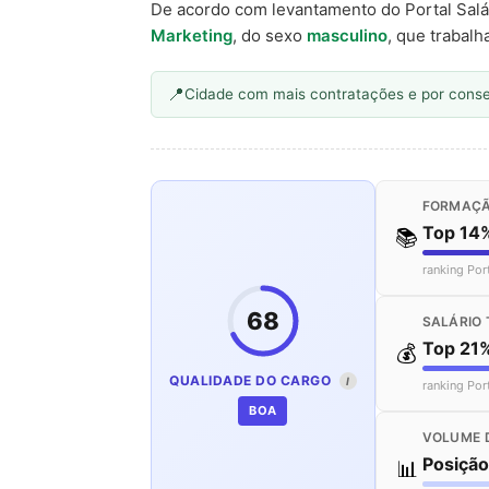
De acordo com levantamento do Portal Salá
Marketing
, do sexo
masculino
, que trabalh
Cidade com mais contratações e por cons
FORMAÇÃ
Top 14
📚
ranking Por
68
SALÁRIO 
Top 21
💰
QUALIDADE DO CARGO
I
ranking Por
BOA
VOLUME 
Posiçã
📊