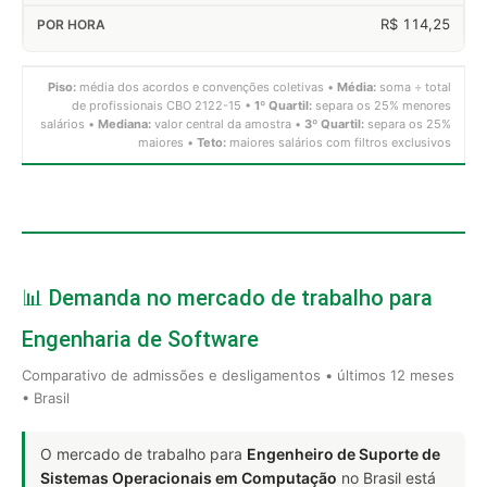
R$ 114,25
Piso:
média dos acordos e convenções coletivas •
Média:
soma ÷ total
de profissionais CBO 2122-15 •
1º Quartil:
separa os 25% menores
salários •
Mediana:
valor central da amostra •
3º Quartil:
separa os 25%
maiores •
Teto:
maiores salários com filtros exclusivos
📊 Demanda no mercado de trabalho para
Engenharia de Software
Comparativo de admissões e desligamentos • últimos 12 meses
• Brasil
O mercado de trabalho para
Engenheiro de Suporte de
Sistemas Operacionais em Computação
no Brasil está