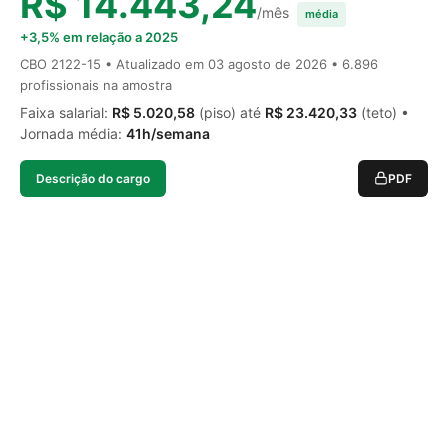
R$ 14.443,24
/mês
média
+3,5% em relação a 2025
CBO 2122-15 • Atualizado em
03 agosto de 2026
• 6.896
profissionais na amostra
Faixa salarial:
R$ 5.020,58
(piso) até
R$ 23.420,33
(teto) •
Jornada média:
41h/semana
Descrição do cargo
PDF