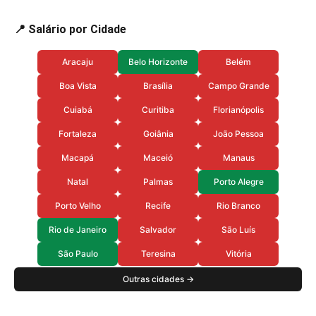
📍 Salário por Cidade
Aracaju
Belo Horizonte
Belém
Boa Vista
Brasília
Campo Grande
Cuiabá
Curitiba
Florianópolis
Fortaleza
Goiânia
João Pessoa
Macapá
Maceió
Manaus
Natal
Palmas
Porto Alegre
Porto Velho
Recife
Rio Branco
Rio de Janeiro
Salvador
São Luís
São Paulo
Teresina
Vitória
Outras cidades →