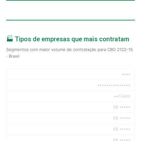
🏭 Tipos de empresas que mais contratam
Segmentos com maior volume de contratação para CBO 2122-15
· Brasil
••••
•••••••••••••••
••h/sem
R$ •••••
R$ •••••
R$ •••••
R$ •••••