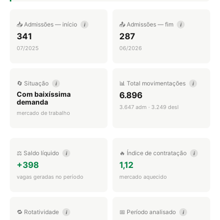
📥 Admissões — início
📤 Admissões — fim
i
i
341
287
07/2025
06/2026
🔄 Situação
📊 Total movimentações
i
i
Com baixíssima
6.896
demanda
3.647 adm · 3.249 desl
mercado de trabalho
⚖️ Saldo líquido
🔥 Índice de contratação
i
i
+398
1,12
vagas geradas no período
mercado aquecido
🔁 Rotatividade
📅 Período analisado
i
i