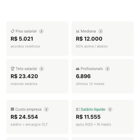
📋 Piso salarial
📊 Mediana
i
i
R$ 5.021
R$ 12.000
acordos coletivos
50% acima / abaixo
🏆 Teto salarial
👥 Profissionais
i
i
R$ 23.420
6.896
maiores salários
últimos 12 meses
🏢 Custo empresa
💵
Salário líquido
i
i
R$ 24.554
R$ 11.555
salário + encargos CLT
após INSS + IR médio