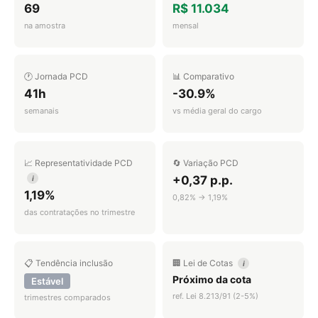
69
R$ 11.034
na amostra
mensal
🕐 Jornada PCD
📊 Comparativo
41h
-30.9%
semanais
vs média geral do cargo
📈 Representatividade PCD
🔄 Variação PCD
+0,37 p.p.
i
1,19%
0,82% → 1,19%
das contratações no trimestre
📋 Tendência inclusão
🏢 Lei de Cotas
i
Próximo da cota
Estável
ref. Lei 8.213/91 (2-5%)
trimestres comparados