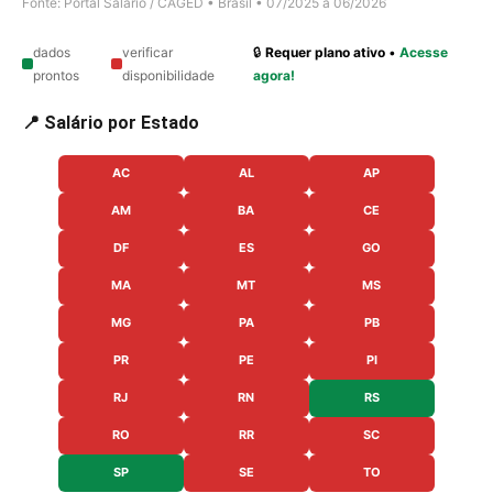
Fonte: Portal Salário / CAGED • Brasil • 07/2025 a 06/2026
dados
verificar
🔒
Requer plano ativo
•
Acesse
prontos
disponibilidade
agora!
📍 Salário por Estado
AC
AL
AP
AM
BA
CE
DF
ES
GO
MA
MT
MS
MG
PA
PB
PR
PE
PI
RJ
RN
RS
RO
RR
SC
SP
SE
TO