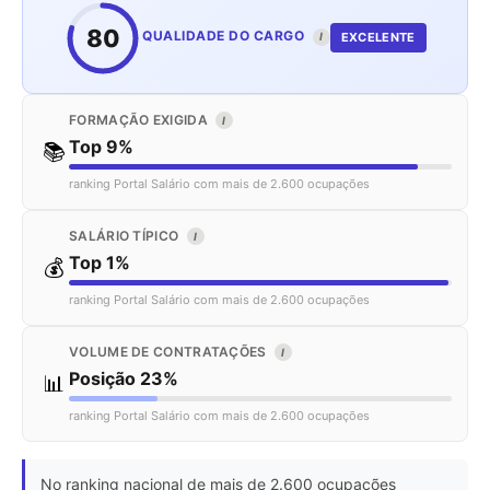
80
QUALIDADE DO CARGO
EXCELENTE
I
FORMAÇÃO EXIGIDA
I
Top 9%
📚
ranking Portal Salário com mais de 2.600 ocupações
SALÁRIO TÍPICO
I
Top 1%
💰
ranking Portal Salário com mais de 2.600 ocupações
VOLUME DE CONTRATAÇÕES
I
Posição 23%
📊
ranking Portal Salário com mais de 2.600 ocupações
No ranking nacional de mais de 2.600 ocupações