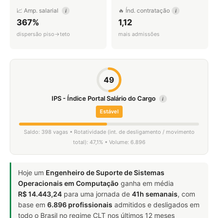
📈 Amp. salarial
🔥 Índ. contratação
i
i
367%
1,12
dispersão piso→teto
mais admissões
49
IPS - Índice Portal Salário do Cargo
i
Estável
Saldo: 398 vagas • Rotatividade (int. de desligamento / movimento
total): 47,1% • Volume: 6.896
Hoje um
Engenheiro de Suporte de Sistemas
Operacionais em Computação
ganha em média
R$ 14.443,24
para uma jornada de
41h semanais
, com
base em
6.896 profissionais
admitidos e desligados em
todo o Brasil no regime CLT nos últimos 12 meses