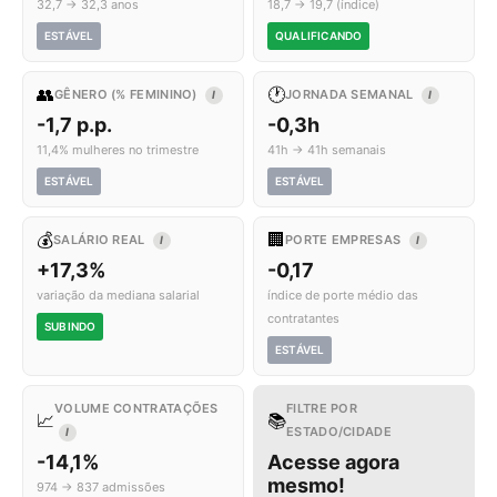
32,7 → 32,3 anos
18,7 → 19,7 (índice)
ESTÁVEL
QUALIFICANDO
👥
🕐
GÊNERO (% FEMININO)
JORNADA SEMANAL
I
I
-1,7 p.p.
-0,3h
11,4% mulheres no trimestre
41h → 41h semanais
ESTÁVEL
ESTÁVEL
💰
🏢
SALÁRIO REAL
PORTE EMPRESAS
I
I
+17,3%
-0,17
variação da mediana salarial
índice de porte médio das
contratantes
SUBINDO
ESTÁVEL
VOLUME CONTRATAÇÕES
FILTRE POR
📈
📚
ESTADO/CIDADE
I
-14,1%
Acesse agora
mesmo!
974 → 837 admissões