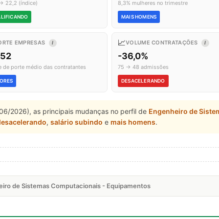
→ 22,2 (índice)
8,3% mulheres no trimestre
LIFICANDO
MAIS HOMENS
📈
ORTE EMPRESAS
VOLUME CONTRATAÇÕES
I
I
,52
-36,0%
e de porte médio das contratantes
75 → 48 admissões
ORES
DESACELERANDO
06/2026), as principais mudanças no perfil de
Engenheiro de Sist
desacelerando
,
salário subindo
e
mais homens
.
eiro de Sistemas Computacionais - Equipamentos