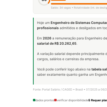
Saldo: 34 vagas • Rotatividade (int. de desl
Hoje um
Engenheiro de Sistemas Computac
profissionais
admitidos e desligados em tod
Em
2026
a remuneração para Engenheiro de
salarial de R$ 20.262,65
.
A variação salarial depende principalmente
cargos, salários e carreiras da empresa.
Você pode conferir logo abaixo na
tabela sal
saber exatamente quanto ganha um Engenheir
Fonte: Portal Salário / CAGED • Brasil • 07/2025 a 06/
dados prontos
verificar disponibilidade
🔒
Requer plan