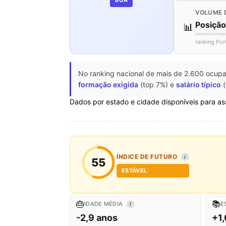
VOLUME 
Posiçã
📊
ranking Por
No ranking nacional de mais de 2.600 ocupa
formação exigida
(top 7%) e
salário típico
(
Dados por estado e cidade disponíveis para as
ÍNDICE DE FUTURO
I
55
ESTÁVEL
🎂
📚
IDADE MÉDIA
E
I
-2,9 anos
+1,