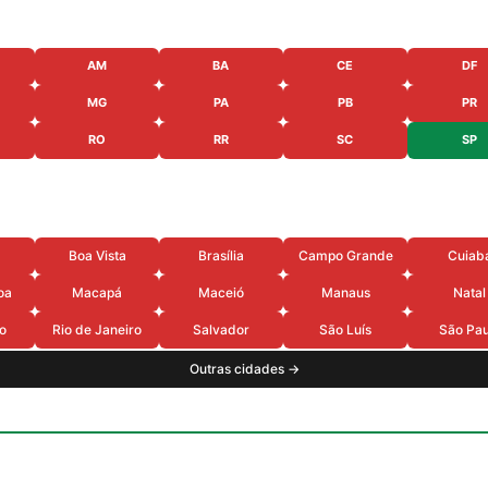
AM
BA
CE
DF
MG
PA
PB
PR
RO
RR
SC
SP
Boa Vista
Brasília
Campo Grande
Cuiab
oa
Macapá
Maceió
Manaus
Natal
o
Rio de Janeiro
Salvador
São Luís
São Pau
Outras cidades →