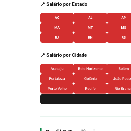
📍 Salário por Estado
AC
AL
AP
MA
MT
MS
RJ
RN
RS
📍 Salário por Cidade
Aracaju
Belo Horizonte
Belém
Fortaleza
Goiânia
João Pess
Porto Velho
Recife
Rio Branc