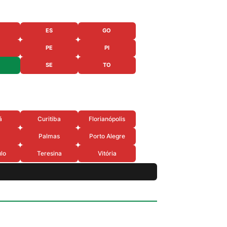
ES
GO
PE
PI
SE
TO
á
Curitiba
Florianópolis
Palmas
Porto Alegre
lo
Teresina
Vitória