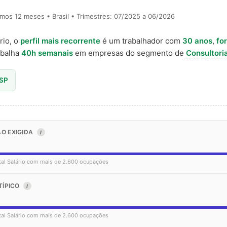
timos 12 meses • Brasil • Trimestres: 07/2025 a 06/2026
rio, o
perfil mais recorrente
é um trabalhador com
30 anos
,
fo
abalha
40h semanais
em empresas do segmento de
Consultoria
 SP
O EXIGIDA
I
tal Salário com mais de 2.600 ocupações
TÍPICO
I
tal Salário com mais de 2.600 ocupações