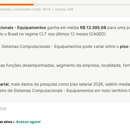
igamento / movimento total): 46,1% • Volume: 438
ionais - Equipamentos
ganha em média
R$ 13.395,68
para uma j
o o Brasil no regime CLT nos últimos 12 meses (CAGED).
 Sistemas Computacionais - Equipamentos pode variar entre o
piso 
 das funções desempenhadas, segmento da empresa, localidade, form
arial
, mais dados da pesquisa como piso salarial 2026, salário media
o de Sistemas Computacionais - Equipamentos em todo território br
2026
o ativo
•
Acesse agora!