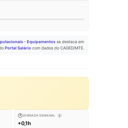
putacionais - Equipamentos
se destaca em
 do
Portal Salário
com dados do CAGED/MTE.
🕐
JORNADA SEMANAL
I
+0,1h