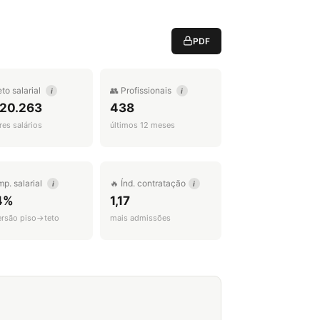
PDF
eto salarial
👥 Profissionais
i
i
 20.263
438
es salários
últimos 12 meses
mp. salarial
🔥 Índ. contratação
i
i
4%
1,17
ersão piso→teto
mais admissões