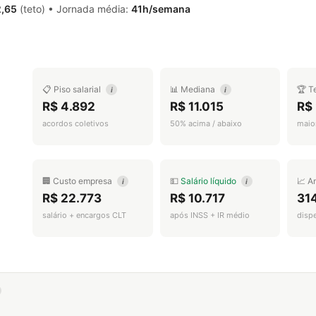
2,65
(teto) • Jornada média:
41h/semana
📋 Piso salarial
📊 Mediana
🏆 T
i
i
R$ 4.892
R$ 11.015
R$
acordos coletivos
50% acima / abaixo
maior
🏢 Custo empresa
💵
Salário líquido
📈 A
i
i
R$ 22.773
R$ 10.717
31
salário + encargos CLT
após INSS + IR médio
disp