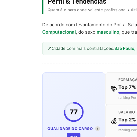
Perfil & Tendências
Quem é e para onde vai este profissional • úl
De acordo com levantamento do Portal Salá
Computacional
, do sexo
masculino
, que tr
Cidade com mais contratações:
São Paulo,
FORMAÇÃ
Top 7%
📚
ranking Por
77
SALÁRIO 
Top 2%
💰
QUALIDADE DO CARGO
I
ranking Por
BOA