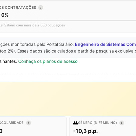
DE CONTRATAÇÕES
I
o 0%
tal Salário com mais de 2.600 ocupações
ções monitoradas pelo Portal Salário,
Engenheiro de Sistemas Com
top 2%). Esses dados são calculados a partir de pesquisa exclusiva
sinantes.
Conheça os planos de acesso
.
👥
SCOLARIDADE
GÊNERO (% FEMININO)
I
I
0
-10,3 p.p.