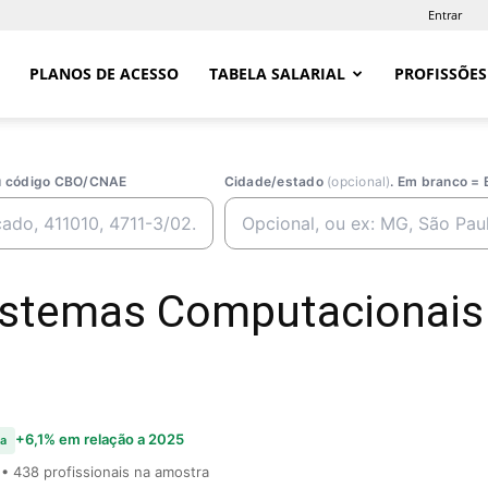
Entrar
PLANOS DE ACESSO
TABELA SALARIAL
PROFISSÕES
ou código CBO/CNAE
Cidade/estado
(opcional)
. Em branco = 
istemas Computacionais
+6,1% em relação a 2025
a
• 438 profissionais na amostra