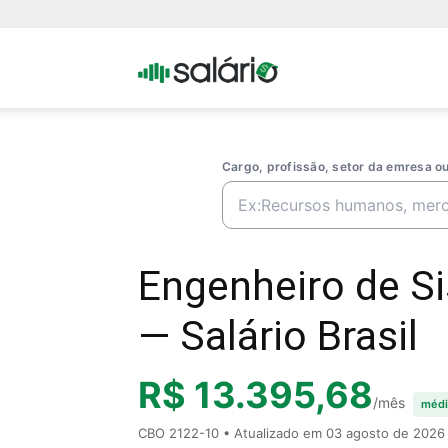
Portal
Salario
Cargo, profissão, setor da emresa 
Engenheiro de S
— Salário Brasil
R$ 13.395,68
/mês
médi
CBO 2122-10 • Atualizado em
03 agosto de 2026