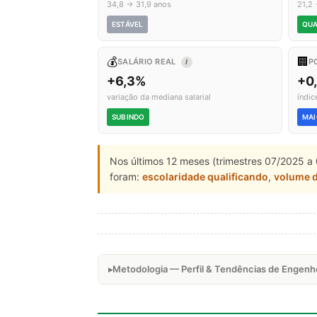
34,8 → 31,9 anos
21,2 
ESTÁVEL
QUA
💰
🏢
SALÁRIO REAL
P
I
+6,3%
+0
variação da mediana salarial
índic
SUBINDO
MAI
Nos últimos 12 meses (trimestres 07/2025 a 
foram:
escolaridade qualificando
,
volume 
Metodologia — Perfil & Tendências de Engenh