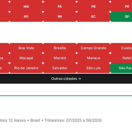
MG
PA
PB
PR
RO
RR
SC
SP
Boa Vista
Brasília
Campo Grande
Cuiab
oa
Macapá
Maceió
Manaus
Natal
o
Rio de Janeiro
Salvador
São Luís
São Pau
Outras cidades →
timos 12 meses • Brasil • Trimestres: 07/2025 a 06/2026