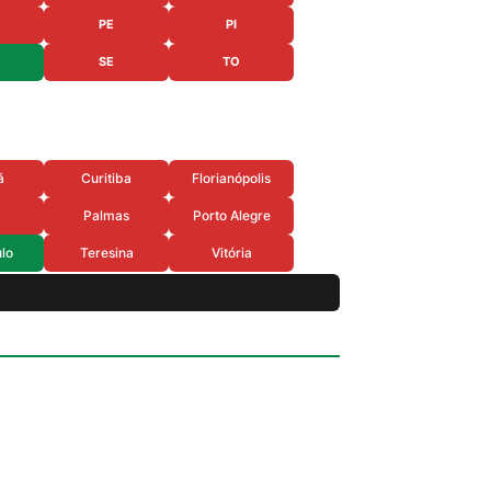
PE
PI
SE
TO
á
Curitiba
Florianópolis
Palmas
Porto Alegre
lo
Teresina
Vitória