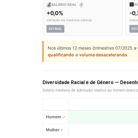
💰
🏢
SALÁRIO REAL
P
I
+0,0%
-0
variação da mediana salarial
índic
ESTÁVEL
EST
Nos últimos 12 meses (trimestres 07/2025 a 
qualificando
e
volume desacelerando
.
Diversidade Racial e de Gênero — Desen
Salário mediano de admissão relativo ao homem branc
Homem ♂
Mulher ♀