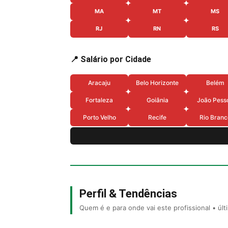
MA
MT
MS
RJ
RN
RS
📍 Salário por Cidade
Aracaju
Belo Horizonte
Belém
Fortaleza
Goiânia
João Pess
Porto Velho
Recife
Rio Branc
Perfil & Tendências
Quem é e para onde vai este profissional • úl