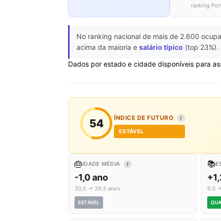
ranking Por
No ranking nacional de mais de 2.600 ocupa
acima da maioria e
salário típico
(top 23%). 
Dados por estado e cidade disponíveis para as
ÍNDICE DE FUTURO
I
54
ESTÁVEL
🎂
📚
IDADE MÉDIA
E
I
-1,0 ano
+1,
30,5 → 29,5 anos
9,0 →
ESTÁVEL
QUA