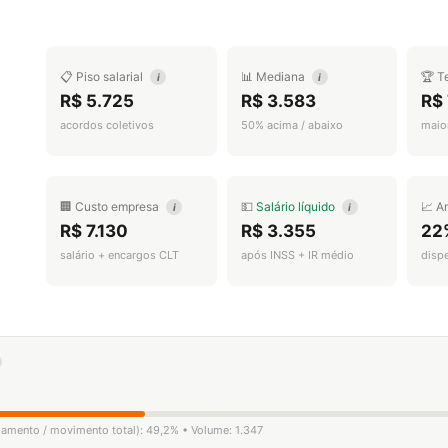
📋 Piso salarial
📊 Mediana
🏆 T
i
i
R$ 5.725
R$ 3.583
R$ 
acordos coletivos
50% acima / abaixo
maior
🏢 Custo empresa
💵
Salário líquido
📈 A
i
i
R$ 7.130
R$ 3.355
22
salário + encargos CLT
após INSS + IR médio
disp
igamento / movimento total): 49,2% • Volume: 1.347