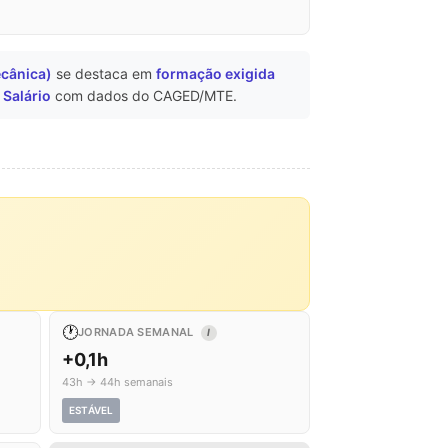
cânica)
se destaca em
formação exigida
 Salário
com dados do CAGED/MTE.
🕐
JORNADA SEMANAL
I
+0,1h
43h → 44h semanais
ESTÁVEL