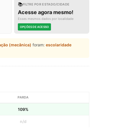
📚
FILTRE POR ESTADO/CIDADE
Acesse agora mesmo!
Esses mesmos dados por localidade
OPÇÕES DE ACESSO
ação (mecânica)
foram:
escolaridade
PARDA
109%
n/d