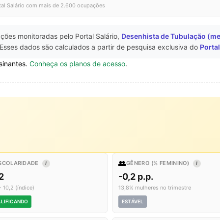
tal Salário com mais de 2.600 ocupações
ções monitoradas pelo Portal Salário,
Desenhista de Tubulação (me
Esses dados são calculados a partir de pesquisa exclusiva do
Portal
sinantes.
Conheça os planos de acesso
.
👥
SCOLARIDADE
GÊNERO (% FEMININO)
I
I
2
-0,2 p.p.
 10,2 (índice)
13,8% mulheres no trimestre
LIFICANDO
ESTÁVEL