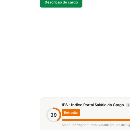
Descrição do cargo
IPS - Índice Portal Salário do Cargo
i
Retração
39
Saldo: 23 vagas • Rotatividade (int. de desl