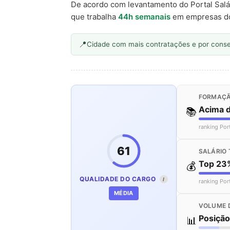
De acordo com levantamento do Portal Salá
que trabalha
44h semanais
em empresas d
Cidade com mais contratações e por cons
FORMAÇÃ
Acima 
📚
ranking Por
61
SALÁRIO 
Top 23
💰
QUALIDADE DO CARGO
I
ranking Por
MÉDIA
VOLUME 
Posiçã
📊