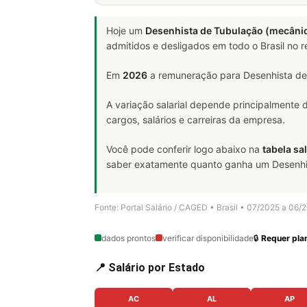
Hoje um
Desenhista de Tubulação (mecâni
admitidos e desligados em todo o Brasil no
Em
2026
a remuneração para Desenhista de 
A variação salarial depende principalmente
cargos, salários e carreiras da empresa.
Você pode conferir logo abaixo na
tabela sal
saber exatamente quanto ganha um Desenhist
Fonte: Portal Salário / CAGED • Brasil • 07/2025 a 06/
dados prontos
verificar disponibilidade
🔒
Requer plan
📍 Salário por Estado
AC
AL
AP