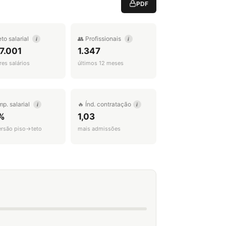
PDF
eto salarial
👥 Profissionais
i
i
7.001
1.347
es salários
últimos 12 meses
mp. salarial
🔥 Índ. contratação
i
i
%
1,03
ersão piso→teto
mais admissões