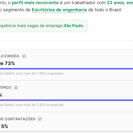
rio, o
perfil mais recorrente
é um trabalhador com
23 anos
,
en
o segmento de
Escritórios de engenharia
de todo o Brasil.
equência mais vagas de emprego:
São Paulo
O EXIGIDA
I
de 73%
tal Salário com mais de 2.600 ocupações
TÍPICO
I
%
tal Salário com mais de 2.600 ocupações
DE CONTRATAÇÕES
I
o 5%