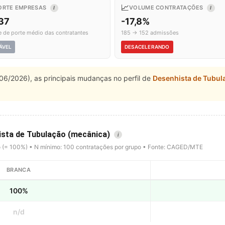
📈
ORTE EMPRESAS
VOLUME CONTRATAÇÕES
I
I
,37
-17,8%
e de porte médio das contratantes
185 → 152 admissões
ÁVEL
DESACELERANDO
06/2026), as principais mudanças no perfil de
Desenhista de Tubul
hista de Tubulação (mecânica)
i
o (= 100%) • N mínimo: 100 contratações por grupo • Fonte: CAGED/MTE
BRANCA
100%
n/d