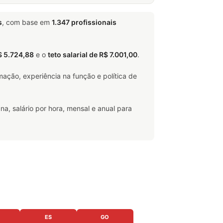
s
, com base em
1.347 profissionais
$ 5.724,88
e o
teto salarial de R$ 7.001,00
.
ação, experiência na função e política de
na, salário por hora, mensal e anual para
ES
GO