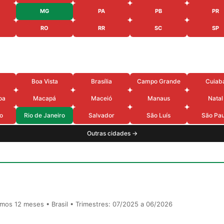
MG
PA
PB
PR
RO
RR
SC
SP
Boa Vista
Brasília
Campo Grande
Cuiab
oa
Macapá
Maceió
Manaus
Natal
o
Rio de Janeiro
Salvador
São Luís
São Pau
Outras cidades →
timos 12 meses • Brasil • Trimestres: 07/2025 a 06/2026