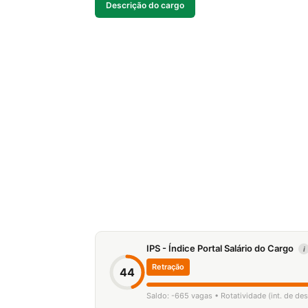
Descrição do cargo
IPS - Índice Portal Salário do Cargo
i
Retração
44
Saldo: -665 vagas • Rotatividade (int. de d