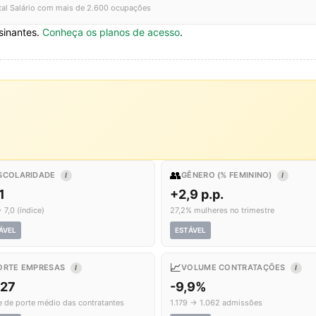
tal Salário com mais de 2.600 ocupações
sinantes.
Conheça os planos de acesso
.
👥
SCOLARIDADE
GÊNERO (% FEMININO)
I
I
1
+2,9 p.p.
 7,0 (índice)
27,2% mulheres no trimestre
ÁVEL
ESTÁVEL
📈
ORTE EMPRESAS
VOLUME CONTRATAÇÕES
I
I
,27
-9,9%
e de porte médio das contratantes
1.179 → 1.062 admissões