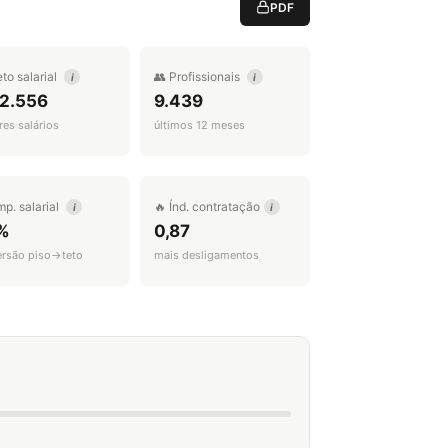
PDF
eto salarial
👥 Profissionais
i
i
 2.556
9.439
es salários
últimos 12 meses
mp. salarial
🔥 Índ. contratação
i
i
%
0,87
ersão piso→teto
mais desligamentos