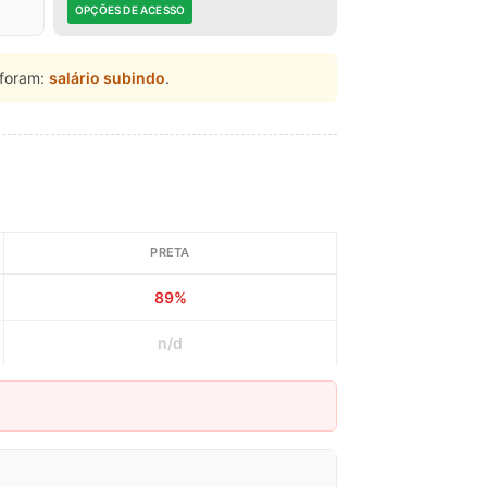
OPÇÕES DE ACESSO
foram:
salário subindo
.
PRETA
89%
n/d