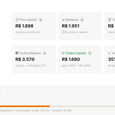
📋 Piso salarial
📊 Mediana
🏆 T
i
i
R$ 1.898
R$ 1.951
R$
acordos coletivos
50% acima / abaixo
maior
🏢 Custo empresa
💵
Salário líquido
📈 A
i
i
R$ 3.570
R$ 1.680
35
salário + encargos CLT
após INSS + IR médio
disp
esligamento / movimento total): 53,5% • Volume: 9.439