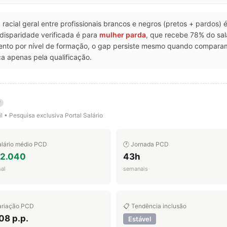
p racial geral entre profissionais brancos e negros (pretos + pardos)
 disparidade verificada é para
mulher parda
, que recebe 78% do sa
ento por nível de formação, o gap persiste mesmo quando comparam
a apenas pela qualificação.
i
l • Pesquisa exclusiva Portal Salário
alário médio PCD
🕐 Jornada PCD
 2.040
43h
al
semanais
ariação PCD
📋 Tendência inclusão
08 p.p.
Estável