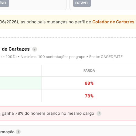
ÁVEL
ESTÁVEL
06/2026), as principais mudanças no perfil de
Colador de Cartazes
r de Cartazes
i
o (= 100%) • N mínimo: 100 contratações por grupo • Fonte: CAGED/MTE
PARDA
88%
78%
a
ganha 78% do homem branco no mesmo cargo
i
formação
i