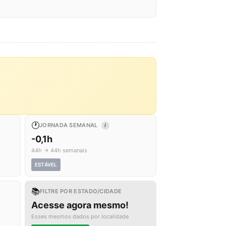
🕐
JORNADA SEMANAL
I
-0,1h
44h → 44h semanais
ESTÁVEL
📚
FILTRE POR ESTADO/CIDADE
Acesse agora mesmo!
Esses mesmos dados por localidade