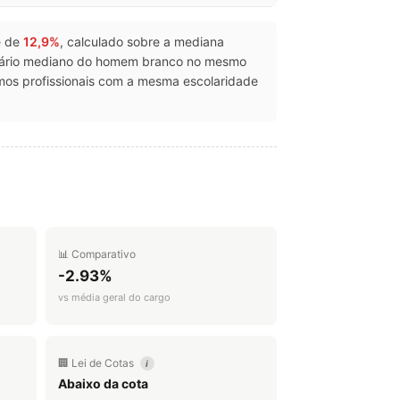
 é de
12,9%
, calculado sobre a mediana
lário mediano do homem branco no mesmo
os profissionais com a mesma escolaridade
📊 Comparativo
-2.93%
vs média geral do cargo
🏢 Lei de Cotas
i
Abaixo da cota