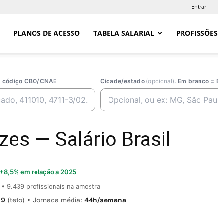
Entrar
PLANOS DE ACESSO
TABELA SALARIAL
PROFISSÕES
ou código CBO/CNAE
Cidade/estado
(opcional)
. Em branco = 
zes — Salário Brasil
+8,5% em relação a 2025
• 9.439 profissionais na amostra
29
(teto) • Jornada média:
44h/semana