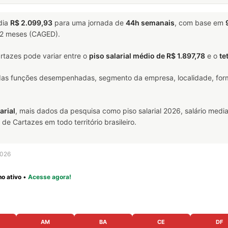
dia
R$ 2.099,93
para uma jornada de
44h semanais
, com base em
 12 meses (CAGED).
tazes pode variar entre o
piso salarial médio de R$ 1.897,78
e o
te
 das funções desempenhadas, segmento da empresa, localidade, form
arial
, mais dados da pesquisa como piso salarial 2026, salário media
 Cartazes em todo território brasileiro.
2026
o ativo
•
Acesse agora!
AM
BA
CE
DF