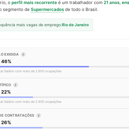
rio, o
perfil mais recorrente
é um trabalhador com
21 anos
,
ens
o segmento de
Supermercados
de todo o Brasil.
equência mais vagas de emprego:
Rio de Janeiro
O EXIGIDA
I
o 46%
tal Salário com mais de 2.600 ocupações
TÍPICO
I
o 22%
tal Salário com mais de 2.600 ocupações
DE CONTRATAÇÕES
I
o 26%