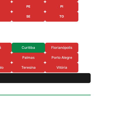
PE
PI
SE
TO
á
Curitiba
Florianópolis
Palmas
Porto Alegre
lo
Teresina
Vitória