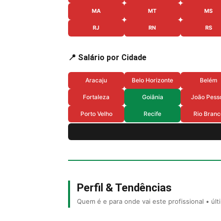
MA
MT
MS
RJ
RN
RS
📍 Salário por Cidade
Aracaju
Belo Horizonte
Belém
Fortaleza
Goiânia
João Pess
Porto Velho
Recife
Rio Branc
Perfil & Tendências
Quem é e para onde vai este profissional • úl