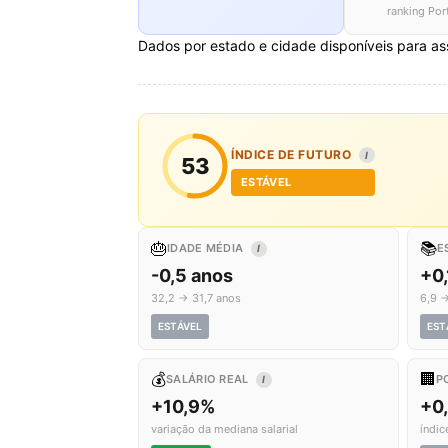
ranking Por
Dados por estado e cidade disponíveis para as
ÍNDICE DE FUTURO
I
53
ESTÁVEL
🎂
📚
IDADE MÉDIA
E
I
-0,5 anos
+0,
32,2 → 31,7 anos
6,9 →
ESTÁVEL
EST
💰
🏢
SALÁRIO REAL
P
I
+10,9%
+0
variação da mediana salarial
índic