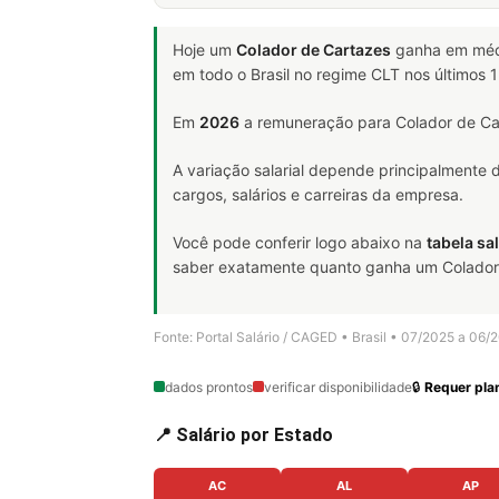
Hoje um
Colador de Cartazes
ganha em mé
em todo o Brasil no regime CLT nos últimos
Em
2026
a remuneração para Colador de Car
A variação salarial depende principalmente
cargos, salários e carreiras da empresa.
Você pode conferir logo abaixo na
tabela sal
saber exatamente quanto ganha um Colador de
Fonte: Portal Salário / CAGED • Brasil • 07/2025 a 06/
dados prontos
verificar disponibilidade
🔒
Requer plan
📍 Salário por Estado
AC
AL
AP