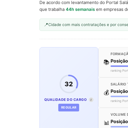
De acordo com levantamento do Portal Salá
que trabalha
44h semanais
em empresas d
Cidade com mais contratações e por cons
FORMAÇÃ
Posiçã
📚
ranking Por
32
SALÁRIO 
Posiçã
💰
QUALIDADE DO CARGO
I
ranking Por
REGULAR
VOLUME 
Posiçã
📊