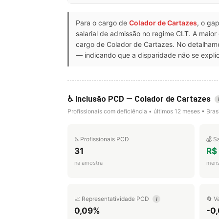
Para o cargo de
Colador de Cartazes
, o ga
salarial de admissão no regime CLT. A maior
cargo de Colador de Cartazes. No detalham
— indicando que a disparidade não se explic
♿ Inclusão PCD — Colador de Cartazes
Profissionais com deficiência • últimos 12 meses • Brasi
♿ Profissionais PCD
💰 S
31
R$
na amostra
mens
📈 Representatividade PCD
🔄 V
i
0,09%
-0,