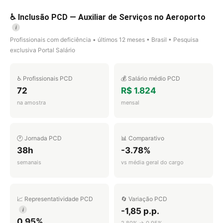
♿ Inclusão PCD — Auxiliar de Serviços no Aeroporto
i
Profissionais com deficiência • últimos 12 meses • Brasil • Pesquisa
exclusiva Portal Salário
♿ Profissionais PCD
💰 Salário médio PCD
72
R$ 1.824
na amostra
mensal
🕐 Jornada PCD
📊 Comparativo
38h
-3.78%
semanais
vs média geral do cargo
📈 Representatividade PCD
🔄 Variação PCD
-1,85 p.p.
i
0,95%
2,80% → 0,95%