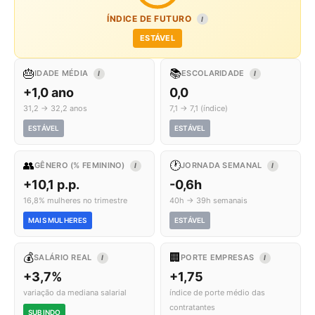
ÍNDICE DE FUTURO
I
ESTÁVEL
🎂
📚
IDADE MÉDIA
ESCOLARIDADE
I
I
+1,0 ano
0,0
31,2 → 32,2 anos
7,1 → 7,1 (índice)
ESTÁVEL
ESTÁVEL
👥
🕐
GÊNERO (% FEMININO)
JORNADA SEMANAL
I
I
+10,1 p.p.
-0,6h
16,8% mulheres no trimestre
40h → 39h semanais
MAIS MULHERES
ESTÁVEL
💰
🏢
SALÁRIO REAL
PORTE EMPRESAS
I
I
+3,7%
+1,75
variação da mediana salarial
índice de porte médio das
contratantes
SUBINDO