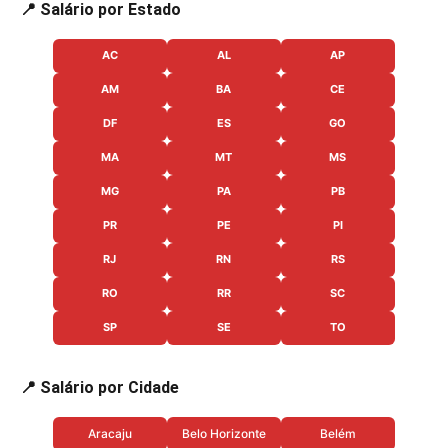
📍 Salário por Estado
AC
AL
AP
AM
BA
CE
DF
ES
GO
MA
MT
MS
MG
PA
PB
PR
PE
PI
RJ
RN
RS
RO
RR
SC
SP
SE
TO
📍 Salário por Cidade
Aracaju
Belo Horizonte
Belém