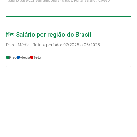
*Salário base CLT sem adicionais · dados: Portal Salário / CAGED
🗺️ Salário por região do Brasil
Piso · Média · Teto • período: 07/2025 a 06/2026
Piso
Média
Teto