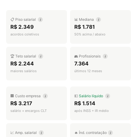
📋 Piso salarial
📊 Mediana
i
i
R$ 2.349
R$ 1.781
acordos coletivos
50% acima / abaixo
🏆 Teto salarial
👥 Profissionais
i
i
R$ 2.244
7.364
maiores salários
últimos 12 meses
🏢 Custo empresa
💵
Salário líquido
i
i
R$ 3.217
R$ 1.514
salário + encargos CLT
após INSS + IR médio
📈 Amp. salarial
🔥 Índ. contratação
i
i