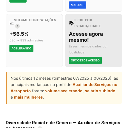
MAIORES
VOLUME CONTRATAÇÕES
FILTRE POR
📈
📚
ESTADO/CIDADE
I
+56,5%
Acesse agora
mesmo!
536 → 839 admissões
Esses mesmos dados por
ACELERANDO
localidade
OPÇÕES DE ACESSO
Nos últimos 12 meses (trimestres 07/2025 a 06/2026), as
principais mudanças no perfil de
Auxiliar de Serviços no
Aeroporto
foram:
volume acelerando
,
salário subindo
e
mais mulheres
.
Diversidade Racial e de Gênero — Auxiliar de Serviços