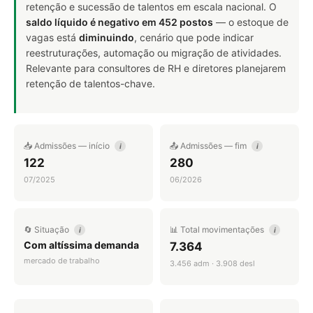
retenção e sucessão de talentos em escala nacional. O
saldo líquido é negativo em 452 postos
— o estoque de
vagas está
diminuindo
, cenário que pode indicar
reestruturações, automação ou migração de atividades.
Relevante para consultores de RH e diretores planejarem
retenção de talentos-chave.
📥 Admissões — início
📤 Admissões — fim
i
i
122
280
07/2025
06/2026
🔄 Situação
📊 Total movimentações
i
i
Com altíssima demanda
7.364
mercado de trabalho
3.456 adm · 3.908 desl