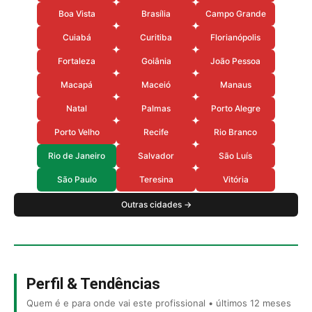
Boa Vista
Brasília
Campo Grande
Cuiabá
Curitiba
Florianópolis
Fortaleza
Goiânia
João Pessoa
Macapá
Maceió
Manaus
Natal
Palmas
Porto Alegre
Porto Velho
Recife
Rio Branco
Rio de Janeiro
Salvador
São Luís
São Paulo
Teresina
Vitória
Outras cidades →
Perfil & Tendências
Quem é e para onde vai este profissional • últimos 12 meses