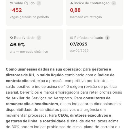
⚖️ Saldo líquido
🔥 Índice de contratação
i
i
-452
0,88
vagas geradas no período
mercado em retração
🔁 Rotatividade
📅 Período analisado
i
i
07/2025
46.9%
até 06/2026
alta — mercado dinâmico
Como usar esses dados na sua operação:
para
gestores e
diretores de RH
, o
saldo líquido
combinado com o
índice de
contratação
antecipa a pressão competitiva por talentos —
saldo positivo e índice acima de 1,0 exigem revisão de política
salarial, benefícios e marca empregadora para reter profissionais
de Auxiliar de Serviços no Aeroporto. Para
consultores de
remuneração e headhunters
, esses indicadores dimensionam a
disponibilidade de candidatos passivos e a urgência em
movimentar processos. Para
CEOs, diretores executivos e
gestores de linha
, a
rotatividade
é sinal de alerta: taxas acima
de 30% podem indicar problemas de clima, plano de carreira ou