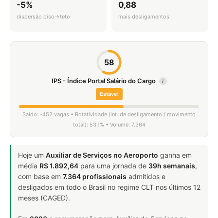
-5%
0,88
dispersão piso→teto
mais desligamentos
58
IPS - Índice Portal Salário do Cargo
i
Estável
Saldo: -452 vagas • Rotatividade (int. de desligamento / movimento
total): 53,1% • Volume: 7.364
Hoje um
Auxiliar de Serviços no Aeroporto
ganha em
média
R$ 1.892,64
para uma jornada de
39h semanais
,
com base em
7.364 profissionais
admitidos e
desligados em todo o Brasil no regime CLT nos últimos 12
meses (CAGED).