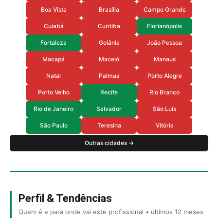
Boa Vista
Brasília
Campo Grande
Cuiabá
Curitiba
Florianópolis
Fortaleza
Goiânia
João Pessoa
Macapá
Maceió
Manaus
Natal
Palmas
Porto Alegre
Porto Velho
Recife
Rio Branco
Rio de Janeiro
Salvador
São Luís
São Paulo
Teresina
Vitória
Outras cidades →
Perfil & Tendências
Quem é e para onde vai este profissional • últimos 12 meses