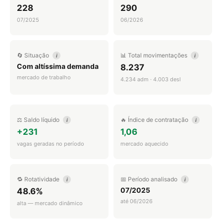
228
290
07/2025
06/2026
🔄 Situação
📊 Total movimentações
i
i
Com altíssima demanda
8.237
mercado de trabalho
4.234 adm · 4.003 desl
⚖️ Saldo líquido
🔥 Índice de contratação
i
i
+231
1,06
vagas geradas no período
mercado aquecido
🔁 Rotatividade
📅 Período analisado
i
i
07/2025
48.6%
até 06/2026
alta — mercado dinâmico