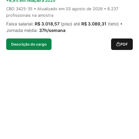
+8,9% em relação a 2025
CBO 3425-35 • Atualizado em
03 agosto de 2026
• 8.237
profissionais na amostra
Faixa salarial:
R$ 3.018,57
(piso) até
R$ 3.089,31
(teto) •
Jornada média:
37h/semana
Descrição do cargo
PDF