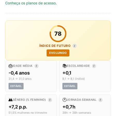
Conheça os planos de acesso
.
78
ÍNDICE DE FUTURO
I
EVOLUINDO
🎂
📚
IDADE MÉDIA
ESCOLARIDADE
I
I
-0,4 anos
+0,1
31,4 → 31,0 anos
8,1 → 8,1 (índice)
ESTÁVEL
ESTÁVEL
👥
🕐
GÊNERO (% FEMININO)
JORNADA SEMANAL
I
I
+7,2 p.p.
+0,7h
51,5% mulheres no trimestre
38h → 38h semanais