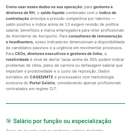
Como usar esses dados na sua operação:
para
gestores e
diretores de RH
, o
saldo líquido
combinado com o
índice de
contratação
antecipa a pressão competitiva por talentos —
saldo positivo e índice acima de 1,0 exigem revisão de política
salarial, benefícios e marca empregadora para reter profissionais
de Atendente de Aeroporto. Para
consultores de remuneração
e headhunters
, esses indicadores dimensionam a disponibilidade
de candidatos passivos e a urgência em movimentar processos.
Para
CEOs, diretores executivos e gestores de linha
, a
rotatividade
é sinal de alerta: taxas acima de 30% podem indicar
problemas de clima, plano de carreira ou defasagem salarial que
impactam a produtividade e o custo de reposição. Dados
extraídos do
CAGED/MTE
e processados com metodologia
exclusiva do
Portal Salário
, considerando apenas profissionais
contratados em regime CLT.
🎯 Salário por função ou especialização
Áreas de atuação com os melhores salários da família