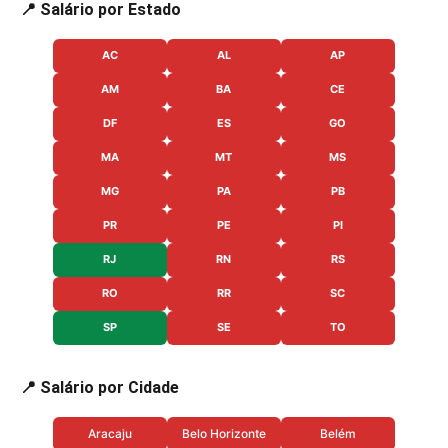
📍 Salário por Estado
AC
AL
AP
AM
BA
CE
DF
ES
GO
MA
MT
MS
MG
PA
PB
PR
PE
PI
RJ
RN
RS
RO
RR
SC
SP
SE
TO
📍 Salário por Cidade
Aracaju
Belo Horizonte
Belém