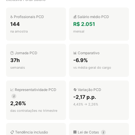
♿ Profissionais PCD
💰 Salário médio PCD
144
R$ 2.051
na amostra
mensal
🕐 Jornada PCD
📊 Comparativo
37h
-6.9%
semanais
vs média geral do cargo
📈 Representatividade PCD
🔄 Variação PCD
-2,17 p.p.
i
2,26%
4,43% → 2,26%
das contratações no trimestre
📋 Tendência inclusão
🏢 Lei de Cotas
i