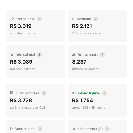
📋 Piso salarial
📊 Mediana
i
i
R$ 3.019
R$ 2.121
acordos coletivos
50% acima / abaixo
🏆 Teto salarial
👥 Profissionais
i
i
R$ 3.089
8.237
maiores salários
últimos 12 meses
🏢 Custo empresa
💵
Salário líquido
i
i
R$ 3.728
R$ 1.754
salário + encargos CLT
após INSS + IR médio
📈 Amp. salarial
🔥 Índ. contratação
i
i