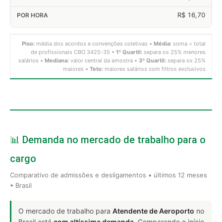
R$ 16,70
Piso:
média dos acordos e convenções coletivas •
Média:
soma ÷ total
de profissionais CBO 3425-35 •
1º Quartil:
separa os 25% menores
salários •
Mediana:
valor central da amostra •
3º Quartil:
separa os 25%
maiores •
Teto:
maiores salários com filtros exclusivos
📊 Demanda no mercado de trabalho para o
cargo
Comparativo de admissões e desligamentos • últimos 12 meses
• Brasil
O mercado de trabalho para
Atendente de Aeroporto
no
Brasil está
com altíssima demanda
. Comparando o início