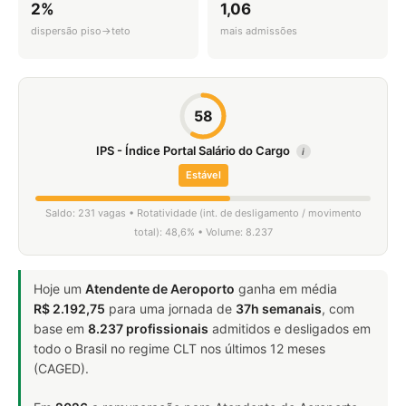
2%
1,06
dispersão piso→teto
mais admissões
58
IPS - Índice Portal Salário do Cargo
i
Estável
Saldo: 231 vagas • Rotatividade (int. de desligamento / movimento
total): 48,6% • Volume: 8.237
Hoje um
Atendente de Aeroporto
ganha em média
R$ 2.192,75
para uma jornada de
37h semanais
, com
base em
8.237 profissionais
admitidos e desligados em
todo o Brasil no regime CLT nos últimos 12 meses
(CAGED).