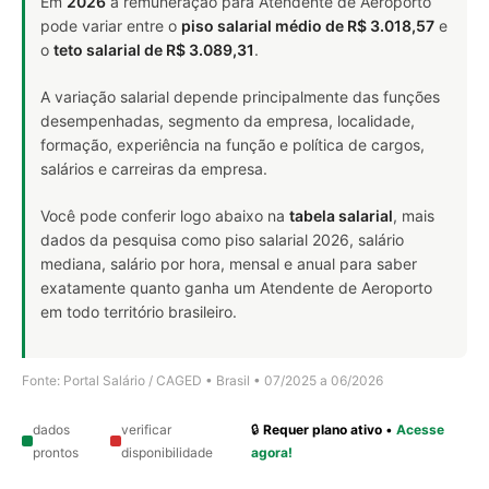
Em
2026
a remuneração para Atendente de Aeroporto
pode variar entre o
piso salarial médio de R$ 3.018,57
e
o
teto salarial de R$ 3.089,31
.
A variação salarial depende principalmente das funções
desempenhadas, segmento da empresa, localidade,
formação, experiência na função e política de cargos,
salários e carreiras da empresa.
Você pode conferir logo abaixo na
tabela salarial
, mais
dados da pesquisa como piso salarial 2026, salário
mediana, salário por hora, mensal e anual para saber
exatamente quanto ganha um Atendente de Aeroporto
em todo território brasileiro.
Fonte: Portal Salário / CAGED • Brasil • 07/2025 a 06/2026
dados
verificar
🔒
Requer plano ativo
•
Acesse
prontos
disponibilidade
agora!