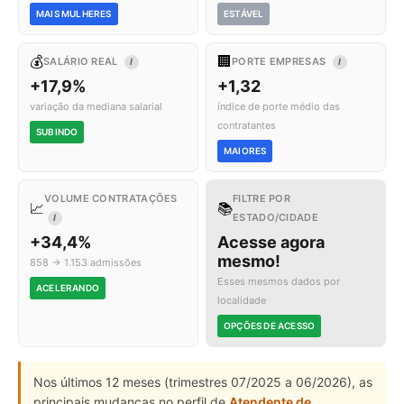
MAIS MULHERES
ESTÁVEL
💰
🏢
SALÁRIO REAL
PORTE EMPRESAS
I
I
+17,9%
+1,32
variação da mediana salarial
índice de porte médio das
contratantes
SUBINDO
MAIORES
VOLUME CONTRATAÇÕES
FILTRE POR
📈
📚
ESTADO/CIDADE
I
+34,4%
Acesse agora
mesmo!
858 → 1.153 admissões
Esses mesmos dados por
ACELERANDO
localidade
OPÇÕES DE ACESSO
Nos últimos 12 meses (trimestres 07/2025 a 06/2026), as
principais mudanças no perfil de
Atendente de