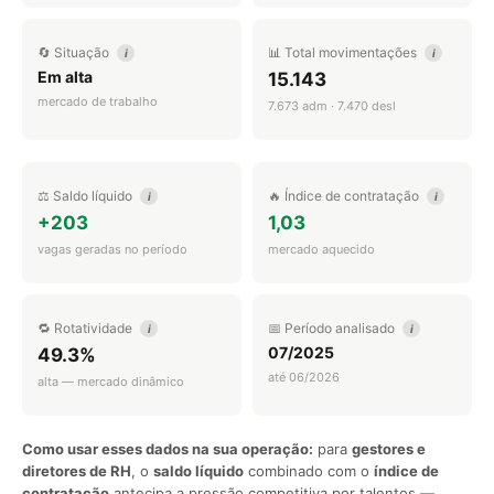
🔄 Situação
📊 Total movimentações
i
i
Em alta
15.143
mercado de trabalho
7.673 adm · 7.470 desl
⚖️ Saldo líquido
🔥 Índice de contratação
i
i
+203
1,03
vagas geradas no período
mercado aquecido
🔁 Rotatividade
📅 Período analisado
i
i
07/2025
49.3%
até 06/2026
alta — mercado dinâmico
Como usar esses dados na sua operação:
para
gestores e
diretores de RH
, o
saldo líquido
combinado com o
índice de
contratação
antecipa a pressão competitiva por talentos —