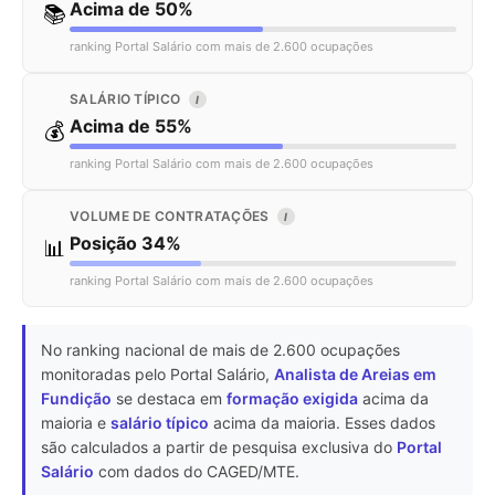
Acima de 50%
📚
ranking Portal Salário com mais de 2.600 ocupações
SALÁRIO TÍPICO
I
Acima de 55%
💰
ranking Portal Salário com mais de 2.600 ocupações
VOLUME DE CONTRATAÇÕES
I
Posição 34%
📊
ranking Portal Salário com mais de 2.600 ocupações
No ranking nacional de mais de 2.600 ocupações
monitoradas pelo Portal Salário,
Analista de Areias em
Fundição
se destaca em
formação exigida
acima da
maioria e
salário típico
acima da maioria. Esses dados
são calculados a partir de pesquisa exclusiva do
Portal
Salário
com dados do CAGED/MTE.