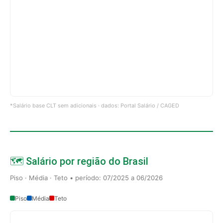
*Salário base CLT sem adicionais · dados: Portal Salário / CAGED
🗺️ Salário por região do Brasil
Piso · Média · Teto • período: 07/2025 a 06/2026
Piso
Média
Teto