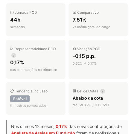
🕐 Jornada PCD
📊 Comparativo
44h
7.51%
semanais
vs média geral do cargo
📈 Representatividade PCD
🔄 Variação PCD
-0,15 p.p.
i
0,17%
0,32% → 0,17%
das contratações no trimestre
📋 Tendência inclusão
🏢 Lei de Cotas
i
Abaixo da cota
Estável
ref. Lei 8.213/91 (2-5%)
trimestres comparados
Nos últimos 12 meses,
0,17%
das novas contratações de
Analista de Areias em Fundição
foram de profissionais