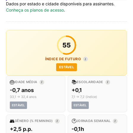
Dados por estado e cidade disponíveis para assinantes.
Conheça os planos de acesso
.
55
ÍNDICE DE FUTURO
I
ESTÁVEL
🎂
📚
IDADE MÉDIA
ESCOLARIDADE
I
I
-0,7 anos
+0,1
33,1 → 32,4 anos
7,1 → 7,2 (índice)
ESTÁVEL
ESTÁVEL
👥
🕐
GÊNERO (% FEMININO)
JORNADA SEMANAL
I
I
+2,5 p.p.
-0,1h