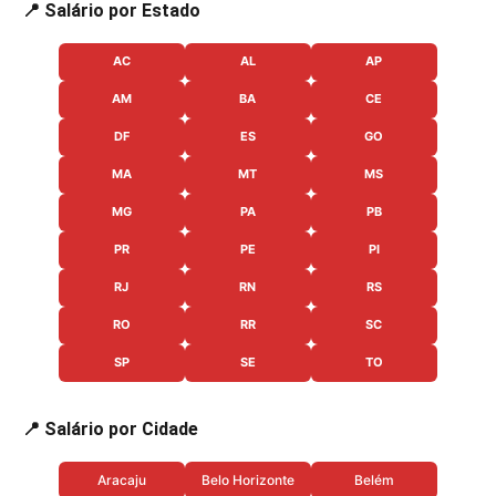
📍 Salário por Estado
AC
AL
AP
AM
BA
CE
DF
ES
GO
MA
MT
MS
MG
PA
PB
PR
PE
PI
RJ
RN
RS
RO
RR
SC
SP
SE
TO
📍 Salário por Cidade
Aracaju
Belo Horizonte
Belém