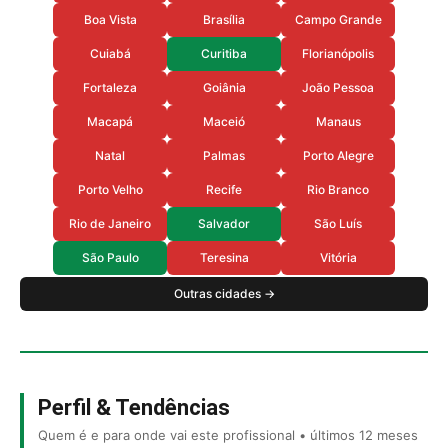
Boa Vista
Brasília
Campo Grande
Cuiabá
Curitiba
Florianópolis
Fortaleza
Goiânia
João Pessoa
Macapá
Maceió
Manaus
Natal
Palmas
Porto Alegre
Porto Velho
Recife
Rio Branco
Rio de Janeiro
Salvador
São Luís
São Paulo
Teresina
Vitória
Outras cidades →
Perfil & Tendências
Quem é e para onde vai este profissional • últimos 12 meses