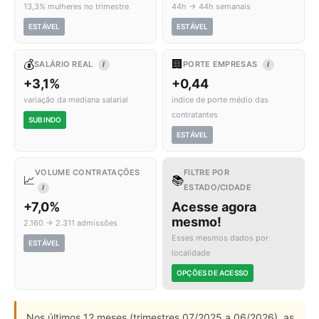
13,3% mulheres no trimestre
44h → 44h semanais
ESTÁVEL
ESTÁVEL
💰
🏢
SALÁRIO REAL
PORTE EMPRESAS
I
I
+3,1%
+0,44
variação da mediana salarial
índice de porte médio das
contratantes
SUBINDO
ESTÁVEL
VOLUME CONTRATAÇÕES
FILTRE POR
📈
📚
ESTADO/CIDADE
I
+7,0%
Acesse agora
mesmo!
2.160 → 2.311 admissões
Esses mesmos dados por
ESTÁVEL
localidade
OPÇÕES DE ACESSO
Nos últimos 12 meses (trimestres 07/2025 a 06/2026), as