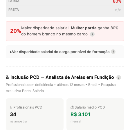
80%
n/d
Maior disparidade salarial:
Mulher parda
ganha 80%
20%
do homem branco no mesmo cargo
i
Ver disparidade salarial do cargo por nível de formação
i
♿ Inclusão PCD — Analista de Areias em Fundição
i
Profissionais com deficiência • últimos 12 meses • Brasil • Pesquisa
exclusiva Portal Salário
♿ Profissionais PCD
💰 Salário médio PCD
34
R$ 3.101
na amostra
mensal