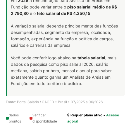
Em
2026
a remuneração para Analista de Areias em
Fundição pode variar entre o
piso salarial médio de R$
2.790,80
e o
teto salarial de R$ 4.350,15
.
A variação salarial depende principalmente das funções
desempenhadas, segmento da empresa, localidade,
formação, experiência na função e política de cargos,
salários e carreiras da empresa.
Você pode conferir logo abaixo na
tabela salarial
, mais
dados da pesquisa como piso salarial 2026, salário
mediana, salário por hora, mensal e anual para saber
exatamente quanto ganha um Analista de Areias em
Fundição em todo território brasileiro.
Fonte: Portal Salário / CAGED • Brasil • 07/2025 a 06/2026
dados
verificar
🔒
Requer plano ativo
•
Acesse
prontos
disponibilidade
agora!