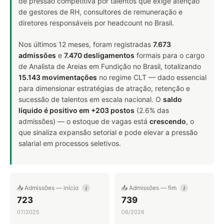
de pressão competitiva por talentos que exige atenção
de gestores de RH, consultores de remuneração e
diretores responsáveis por headcount no Brasil.
Nos últimos 12 meses, foram registradas
7.673
admissões
e
7.470 desligamentos
formais para o cargo
de Analista de Areias em Fundição no Brasil, totalizando
15.143 movimentações
no regime CLT — dado essencial
para dimensionar estratégias de atração, retenção e
sucessão de talentos em escala nacional. O
saldo
líquido é positivo em +203 postos
(2.6% das
admissões) — o estoque de vagas está
crescendo
, o
que sinaliza expansão setorial e pode elevar a pressão
salarial em processos seletivos.
📥 Admissões — início
📤 Admissões — fim
i
i
723
739
07/2025
06/2026