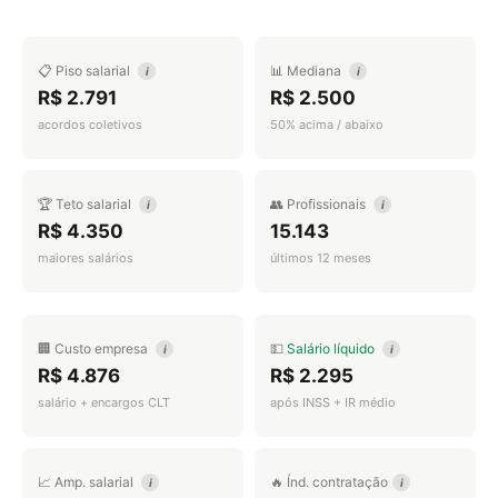
📋 Piso salarial
📊 Mediana
i
i
R$ 2.791
R$ 2.500
acordos coletivos
50% acima / abaixo
🏆 Teto salarial
👥 Profissionais
i
i
R$ 4.350
15.143
maiores salários
últimos 12 meses
🏢 Custo empresa
💵
Salário líquido
i
i
R$ 4.876
R$ 2.295
salário + encargos CLT
após INSS + IR médio
📈 Amp. salarial
🔥 Índ. contratação
i
i