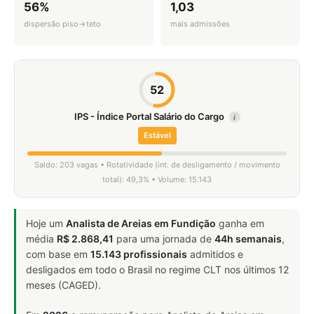
56%
1,03
dispersão piso→teto
mais admissões
52
IPS - Índice Portal Salário do Cargo
i
Estável
Saldo: 203 vagas • Rotatividade (int. de desligamento / movimento
total): 49,3% • Volume: 15.143
Hoje um
Analista de Areias em Fundição
ganha em
média
R$ 2.868,41
para uma jornada de
44h semanais
,
com base em
15.143 profissionais
admitidos e
desligados em todo o Brasil no regime CLT nos últimos 12
meses (CAGED).