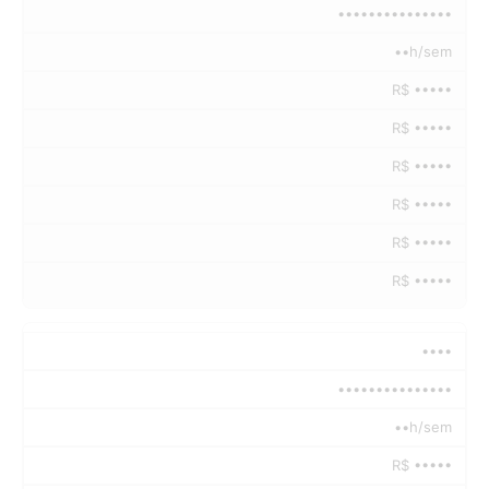
•••••••••••••••
••h/sem
R$ •••••
R$ •••••
R$ •••••
R$ •••••
R$ •••••
R$ •••••
••••
•••••••••••••••
••h/sem
R$ •••••