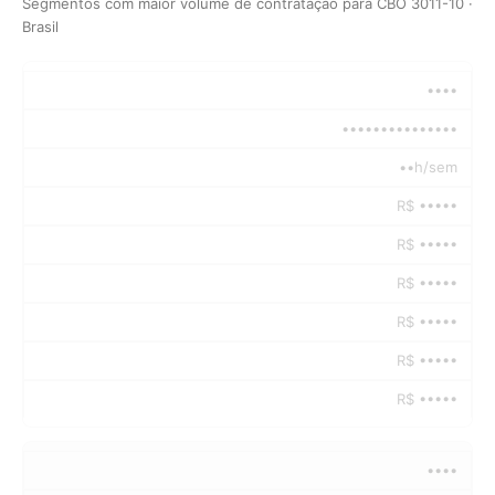
Segmentos com maior volume de contratação para CBO 3011-10 ·
Brasil
••••
•••••••••••••••
••h/sem
R$ •••••
R$ •••••
R$ •••••
R$ •••••
R$ •••••
R$ •••••
••••