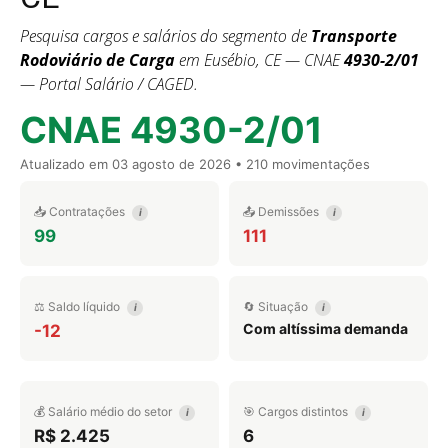
Pesquisa cargos e salários do segmento de
Transporte
Rodoviário de Carga
em Eusébio, CE — CNAE
4930-2/01
— Portal Salário / CAGED.
CNAE 4930-2/01
Atualizado em
03 agosto de 2026
• 210 movimentações
📥 Contratações
📤 Demissões
i
i
99
111
⚖️ Saldo líquido
🔄 Situação
i
i
Com altíssima demanda
-12
💰 Salário médio do setor
🎯 Cargos distintos
i
i
R$ 2.425
6