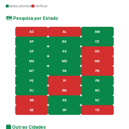
dados prontos
verificar
🗺️ Pesquisa por Estado
AC
AL
AM
AP
BA
CE
DF
ES
GO
MA
MG
MS
MT
PA
PB
PE
PI
PR
RJ
RN
RO
RR
RS
SC
SE
SP
TO
🏙️ Outras Cidades