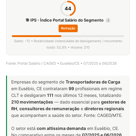
44
🎯 IPS - Índice Portal Salário do Segmento
i
Retração
Saldo: -12 • Rotatividade (intensidade de desligamento / movimento
total): 52,9% • Volume: 210
Fonte: Portal Salário / CAGED • Eusébio/CE • 07/2025 a 06/2026
Empresas do segmento de
Transportadoras de Carga
em Eusébio, CE contrataram
99
profissionais em regime
CLT e desligaram
111
nos últimos 12 meses, totalizando
210 movimentações
— dado essencial para
gestores de
RH
,
consultores de remuneração
e
diretores regionais
que acompanham a saúde do setor. Fonte: CAGED/MTE.
O setor está
com altíssima demanda
em Eusébio, CE.
No comparativo entre os meses de
07/2025 e 06/2026
,