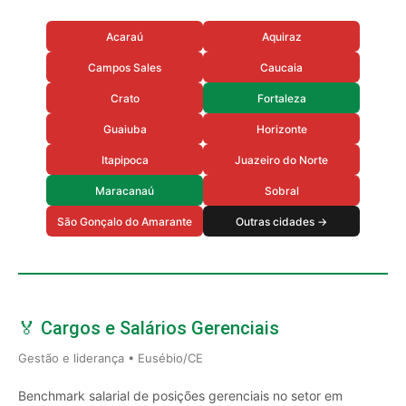
Acaraú
Aquiraz
Campos Sales
Caucaia
Crato
Fortaleza
Guaiuba
Horizonte
Itapipoca
Juazeiro do Norte
Maracanaú
Sobral
São Gonçalo do Amarante
Outras cidades →
🏅 Cargos e Salários Gerenciais
Gestão e liderança • Eusébio/CE
Benchmark salarial de posições gerenciais no setor em