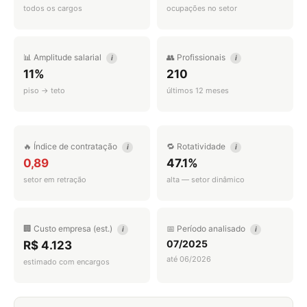
todos os cargos
ocupações no setor
📊 Amplitude salarial
👥 Profissionais
i
i
11%
210
piso → teto
últimos 12 meses
🔥 Índice de contratação
🔁 Rotatividade
i
i
0,89
47.1%
setor em retração
alta — setor dinâmico
🏢 Custo empresa (est.)
📅 Período analisado
i
i
07/2025
R$ 4.123
até 06/2026
estimado com encargos