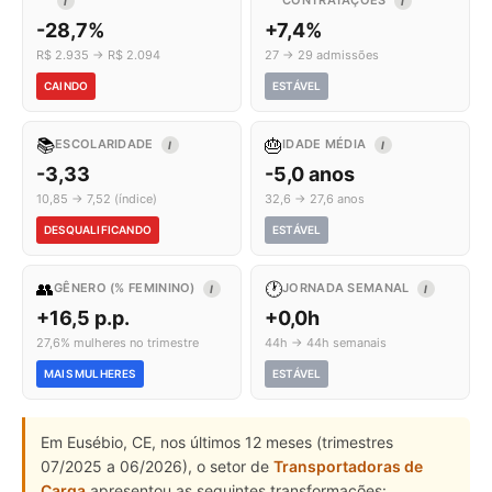
CONTRATAÇÕES
I
I
-28,7%
+7,4%
R$ 2.935 → R$ 2.094
27 → 29 admissões
CAINDO
ESTÁVEL
📚
🎂
ESCOLARIDADE
IDADE MÉDIA
I
I
-3,33
-5,0 anos
10,85 → 7,52 (índice)
32,6 → 27,6 anos
DESQUALIFICANDO
ESTÁVEL
👥
🕐
GÊNERO (% FEMININO)
JORNADA SEMANAL
I
I
+16,5 p.p.
+0,0h
27,6% mulheres no trimestre
44h → 44h semanais
MAIS MULHERES
ESTÁVEL
Em Eusébio, CE, nos últimos 12 meses (trimestres
07/2025 a 06/2026), o setor de
Transportadoras de
Carga
apresentou as seguintes transformações: