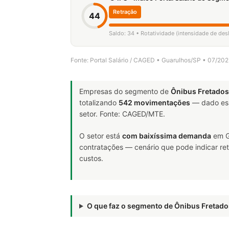
Retração
44
Saldo: 34 • Rotatividade (intensidade de de
Fonte: Portal Salário / CAGED • Guarulhos/SP • 07/20
Empresas do segmento de
Ônibus Fretados
totalizando
542 movimentações
— dado ess
setor. Fonte: CAGED/MTE.
O setor está
com baixíssima demanda
em G
contratações — cenário que pode indicar ret
custos.
O que faz o segmento de Ônibus Freta