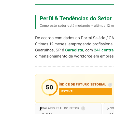
Perfil & Tendências do Setor
Como este setor está mudando • últimos 12 m
De acordo com dados do Portal Salário / C
últimos 12 meses, empregando profissiona
Guarulhos, SP é
Garagista
, com
241 contr
dimensionamento de workforce em empresa
ÍNDICE DE FUTURO SETORIAL
I
50
ESTÁVEL
💰
📈
SALÁRIO REAL DO SETOR
V
I