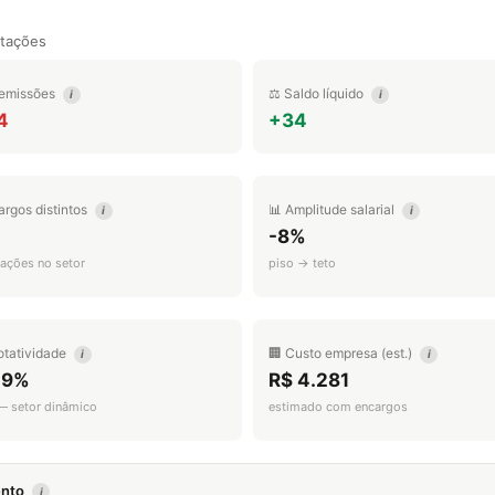
tações
emissões
⚖️ Saldo líquido
i
i
4
+34
argos distintos
📊 Amplitude salarial
i
i
-8%
ações no setor
piso → teto
otatividade
🏢 Custo empresa (est.)
i
i
.9%
R$ 4.281
 — setor dinâmico
estimado com encargos
mento
i