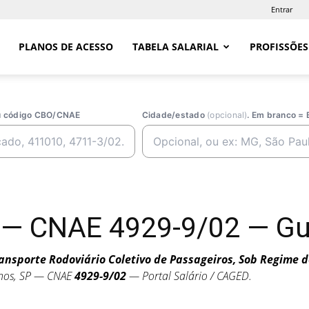
Entrar
PLANOS DE ACESSO
TABELA SALARIAL
PROFISSÕES
ou código CBO/CNAE
Cidade/estado
(opcional)
. Em branco = 
 — CNAE 4929-9/02 — Gu
ansporte Rodoviário Coletivo de Passageiros, Sob Regime 
hos, SP — CNAE
4929-9/02
— Portal Salário / CAGED.