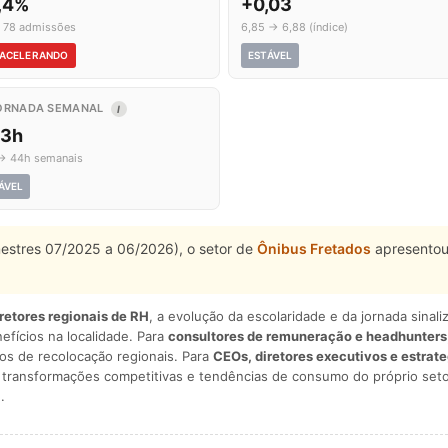
1,4%
+0,03
 78 admissões
6,85 → 6,88 (índice)
ACELERANDO
ESTÁVEL
ORNADA SEMANAL
I
,3h
→ 44h semanais
ÁVEL
mestres 07/2025 a 06/2026), o setor de
Ônibus Fretados
apresentou
iretores regionais de RH
, a evolução da escolaridade e da jornada sina
nefícios na localidade. Para
consultores de remuneração e headhunters
os de recolocação regionais. Para
CEOs, diretores executivos e estrat
am transformações competitivas e tendências de consumo do próprio seto
.