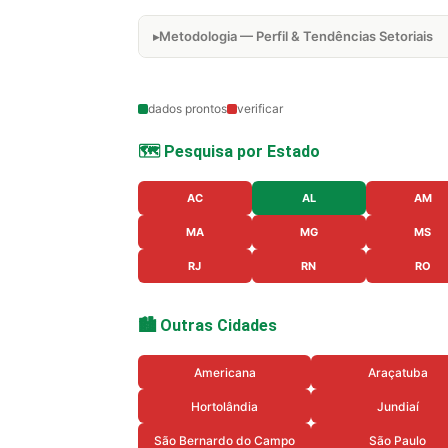
Metodologia — Perfil & Tendências Setoriais
dados prontos
verificar
🗺️ Pesquisa por Estado
AC
AL
AM
MA
MG
MS
RJ
RN
RO
🏙️ Outras Cidades
Americana
Araçatuba
Hortolândia
Jundiaí
São Bernardo do Campo
São Paulo