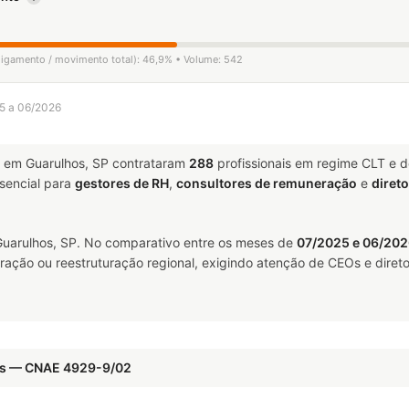
sligamento / movimento total): 46,9% • Volume: 542
25 a 06/2026
em Guarulhos, SP contrataram
288
profissionais em regime CLT e 
encial para
gestores de RH
,
consultores de remuneração
e
diret
uarulhos, SP. No comparativo entre os meses de
07/2025 e 06/20
ração ou reestruturação regional, exigindo atenção de CEOs e direto
dos — CNAE 4929-9/02