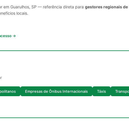
or em Guarulhos, SP — referência direta para
gestores regionais de
nefícios locais.
 acesso →
ar
politanos
Empresas de Ônibus Internacionais
Táxis
Transpo