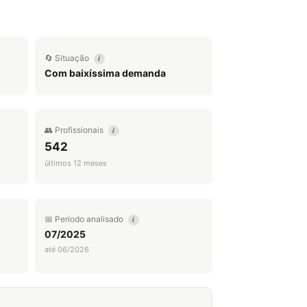
🔄 Situação
i
Com baixíssima demanda
👥 Profissionais
i
542
últimos 12 meses
📅 Período analisado
i
07/2025
até 06/2026