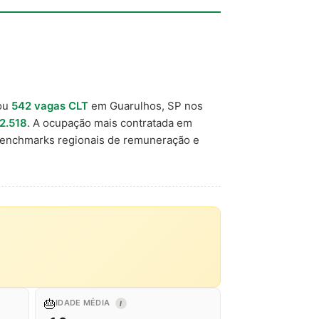
ou
542 vagas CLT
em Guarulhos, SP nos
2.518
. A ocupação mais contratada em
benchmarks regionais de remuneração e
🎂
IDADE MÉDIA
I