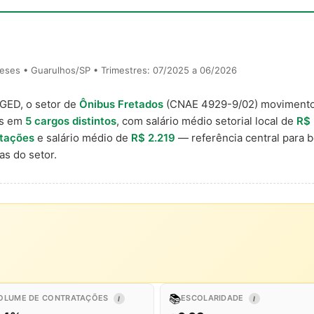
eses • Guarulhos/SP • Trimestres: 07/2025 a 06/2026
AGED, o setor de
Ônibus Fretados
(CNAE 4929-9/02) moviment
is em
5 cargos distintos
, com salário médio setorial local de
R$ 
atações
e salário médio de
R$ 2.219
— referência central para 
s do setor.
📚
OLUME DE CONTRATAÇÕES
ESCOLARIDADE
I
I