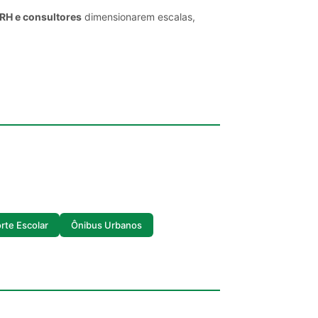
 RH e consultores
dimensionarem escalas,
rte Escolar
Ônibus Urbanos