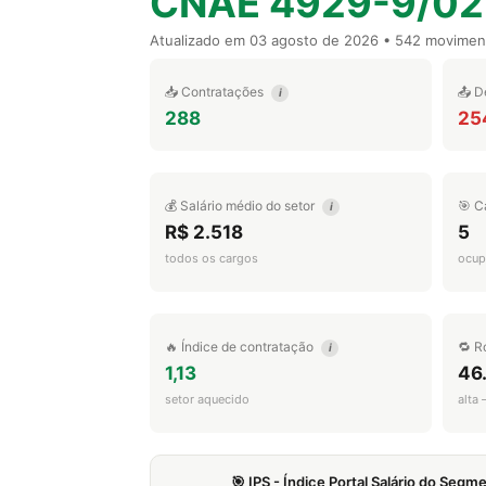
CNAE 4929-9/02
Atualizado em
03 agosto de 2026
• 542 movimen
📥 Contratações
📤 D
i
288
25
💰 Salário médio do setor
🎯 C
i
R$ 2.518
5
todos os cargos
ocup
🔥 Índice de contratação
🔁 R
i
1,13
46
setor aquecido
alta
🎯 IPS - Índice Portal Salário do Seg