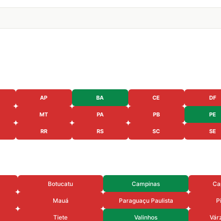
AP
BA
CE
DF
MT
PA
PB
PE
RR
RS
SC
SE
Botucatu
Campinas
Ca
Mauá
Paraguaçu Paulista
P
Tiete
Valinhos
Várz