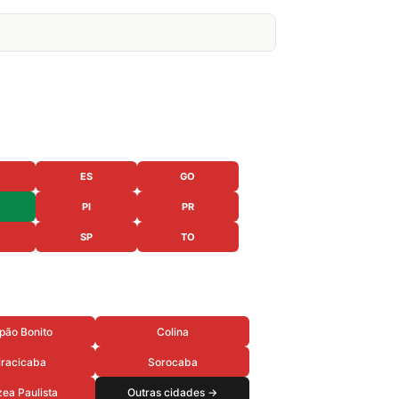
ES
GO
PI
PR
SP
TO
pão Bonito
Colina
iracicaba
Sorocaba
ea Paulista
Outras cidades →