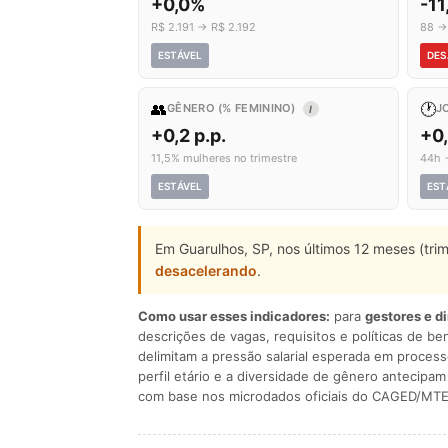
+0,0%
-1
R$ 2.191 → R$ 2.192
88 →
ESTÁVEL
DES
👥
🕐
GÊNERO (% FEMININO)
J
I
+0,2 p.p.
+0
11,5% mulheres no trimestre
44h 
ESTÁVEL
EST
Em Guarulhos, SP, nos últimos 12 meses (tri
desacelerando
.
Como usar esses indicadores:
para
gestores e d
descrições de vagas, requisitos e políticas de be
delimitam a pressão salarial esperada em process
perfil etário e a diversidade de gênero antecip
com base nos microdados oficiais do CAGED/MTE