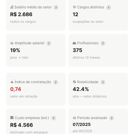
💰 Salário médio do setor
🎯 Cargos distintos
i
i
R$ 2.686
12
todos os cargos
ocupações no setor
📊 Amplitude salarial
👥 Profissionais
i
i
19%
375
piso → teto
últimos 12 meses
🔥 Índice de contratação
🔁 Rotatividade
i
i
0,74
42.4%
setor em retração
alta — setor dinâmico
🏢 Custo empresa (est.)
📅 Período analisado
i
i
07/2025
R$ 4.566
até 06/2026
estimado com encargos