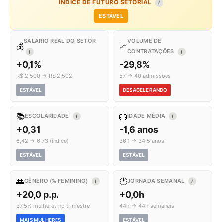
ÍNDICE DE FUTURO SETORIAL
I
ESTÁVEL
SALÁRIO REAL DO SETOR
VOLUME DE
💰
📈
CONTRATAÇÕES
I
I
+0,1%
-29,8%
R$ 2.500 → R$ 2.502
57 → 40 admissões
ESTÁVEL
DESACELERANDO
📚
🎂
ESCOLARIDADE
IDADE MÉDIA
I
I
+0,31
-1,6 anos
6,42 → 6,73 (índice)
36,1 → 34,5 anos
ESTÁVEL
ESTÁVEL
👥
🕐
GÊNERO (% FEMININO)
JORNADA SEMANAL
I
I
+20,0 p.p.
+0,0h
37,5% mulheres no trimestre
44h → 44h semanais
MAIS MULHERES
ESTÁVEL