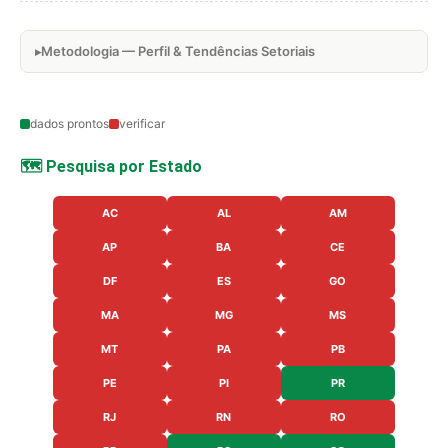
Metodologia — Perfil & Tendências Setoriais
dados prontos
verificar
🗺️ Pesquisa por Estado
AC
AL
AM
AP
BA
CE
DF
ES
GO
MA
MG
MS
MT
PA
PB
PE
PI
PR
RJ
RN
RO