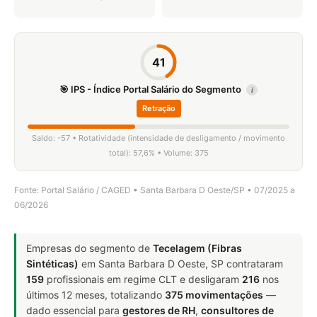
41
🎯 IPS - Índice Portal Salário do Segmento
i
Retração
Saldo: -57 • Rotatividade (intensidade de desligamento / movimento
total): 57,6% • Volume: 375
Fonte: Portal Salário / CAGED • Santa Barbara D Oeste/SP • 07/2025 a
06/2026
Empresas do segmento de
Tecelagem (Fibras
Sintéticas)
em Santa Barbara D Oeste, SP contrataram
159
profissionais em regime CLT e desligaram
216
nos
últimos 12 meses, totalizando
375 movimentações
—
dado essencial para
gestores de RH
,
consultores de