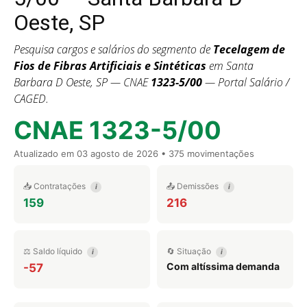
Oeste, SP
Pesquisa cargos e salários do segmento de
Tecelagem de
Fios de Fibras Artificiais e Sintéticas
em Santa
Barbara D Oeste, SP — CNAE
1323-5/00
— Portal Salário /
CAGED.
CNAE 1323-5/00
Atualizado em
03 agosto de 2026
• 375 movimentações
📥 Contratações
📤 Demissões
i
i
159
216
⚖️ Saldo líquido
🔄 Situação
i
i
Com altíssima demanda
-57