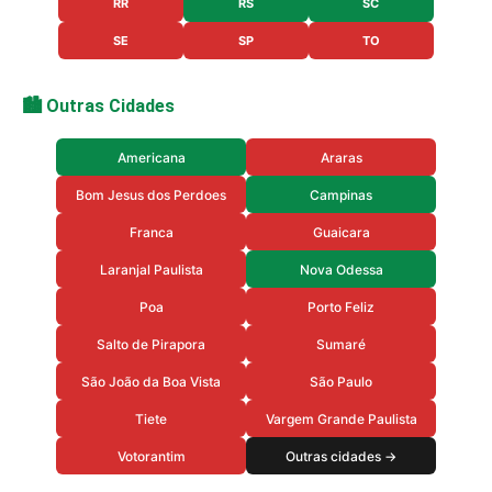
RR
RS
SC
SE
SP
TO
🏙️ Outras Cidades
Americana
Araras
Bom Jesus dos Perdoes
Campinas
Franca
Guaicara
Laranjal Paulista
Nova Odessa
Poa
Porto Feliz
Salto de Pirapora
Sumaré
São João da Boa Vista
São Paulo
Tiete
Vargem Grande Paulista
Votorantim
Outras cidades →