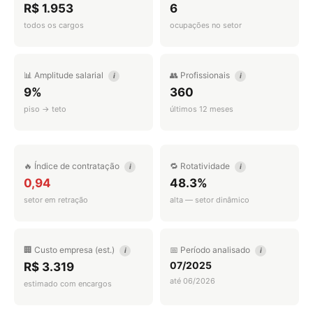
R$ 1.953
6
todos os cargos
ocupações no setor
📊 Amplitude salarial
👥 Profissionais
i
i
9%
360
piso → teto
últimos 12 meses
🔥 Índice de contratação
🔁 Rotatividade
i
i
0,94
48.3%
setor em retração
alta — setor dinâmico
🏢 Custo empresa (est.)
📅 Período analisado
i
i
07/2025
R$ 3.319
até 06/2026
estimado com encargos