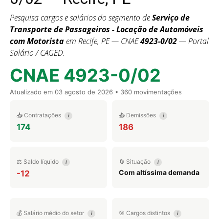
Pesquisa cargos e salários do segmento de
Serviço de
Transporte de Passageiros - Locação de Automóveis
com Motorista
em Recife, PE — CNAE
4923-0/02
— Portal
Salário / CAGED.
CNAE 4923-0/02
Atualizado em
03 agosto de 2026
• 360 movimentações
📥 Contratações
📤 Demissões
i
i
174
186
⚖️ Saldo líquido
🔄 Situação
i
i
Com altíssima demanda
-12
💰 Salário médio do setor
🎯 Cargos distintos
i
i