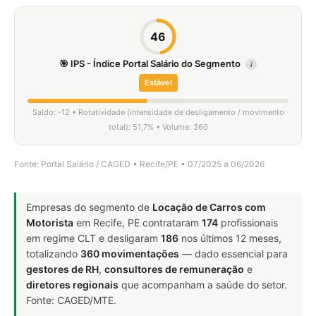
46
🎯 IPS - Índice Portal Salário do Segmento
i
Estável
Saldo: -12 • Rotatividade (intensidade de desligamento / movimento
total): 51,7% • Volume: 360
Fonte: Portal Salário / CAGED • Recife/PE • 07/2025 a 06/2026
Empresas do segmento de
Locação de Carros com
Motorista
em Recife, PE contrataram
174
profissionais
em regime CLT e desligaram
186
nos últimos 12 meses,
totalizando
360 movimentações
— dado essencial para
gestores de RH
,
consultores de remuneração
e
diretores regionais
que acompanham a saúde do setor.
Fonte: CAGED/MTE.