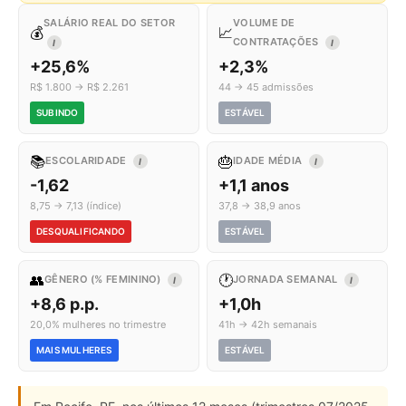
SALÁRIO REAL DO SETOR
VOLUME DE
💰
📈
CONTRATAÇÕES
I
I
+25,6%
+2,3%
R$ 1.800 → R$ 2.261
44 → 45 admissões
SUBINDO
ESTÁVEL
📚
🎂
ESCOLARIDADE
IDADE MÉDIA
I
I
-1,62
+1,1 anos
8,75 → 7,13 (índice)
37,8 → 38,9 anos
DESQUALIFICANDO
ESTÁVEL
👥
🕐
GÊNERO (% FEMININO)
JORNADA SEMANAL
I
I
+8,6 p.p.
+1,0h
20,0% mulheres no trimestre
41h → 42h semanais
MAIS MULHERES
ESTÁVEL