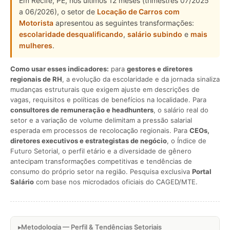
Em Recife, PE, nos últimos 12 meses (trimestres 07/2025
a 06/2026), o setor de
Locação de Carros com
Motorista
apresentou as seguintes transformações:
escolaridade desqualificando
,
salário subindo
e
mais
mulheres
.
Como usar esses indicadores:
para
gestores e diretores
regionais de RH
, a evolução da escolaridade e da jornada sinaliza
mudanças estruturais que exigem ajuste em descrições de
vagas, requisitos e políticas de benefícios na localidade. Para
consultores de remuneração e headhunters
, o salário real do
setor e a variação de volume delimitam a pressão salarial
esperada em processos de recolocação regionais. Para
CEOs,
diretores executivos e estrategistas de negócio
, o Índice de
Futuro Setorial, o perfil etário e a diversidade de gênero
antecipam transformações competitivas e tendências de
consumo do próprio setor na região. Pesquisa exclusiva
Portal
Salário
com base nos microdados oficiais do CAGED/MTE.
Metodologia — Perfil & Tendências Setoriais