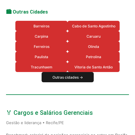
🏙️ Outras Cidades
Barreiros
Cabo de Santo Agostinho
Carpina
Caruaru
Ferreiros
Olinda
Paulista
Petrolina
Tracunhaem
Vitoria de Santo Antão
Outras cidades →
🏅 Cargos e Salários Gerenciais
Gestão e liderança • Recife/PE