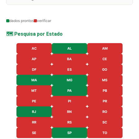
dados prontos
verificar
🗺️ Pesquisa por Estado
AC
AL
AM
AP
BA
CE
DF
ES
GO
MA
MG
MS
MT
PA
PB
PE
PI
PR
RJ
RN
RO
RR
RS
SC
SE
SP
TO