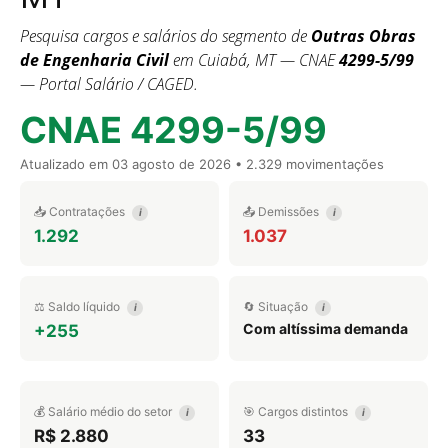
Pesquisa cargos e salários do segmento de
Outras Obras
de Engenharia Civil
em Cuiabá, MT — CNAE
4299-5/99
— Portal Salário / CAGED.
CNAE 4299-5/99
Atualizado em
03 agosto de 2026
• 2.329 movimentações
📥 Contratações
📤 Demissões
i
i
1.292
1.037
⚖️ Saldo líquido
🔄 Situação
i
i
Com altíssima demanda
+255
💰 Salário médio do setor
🎯 Cargos distintos
i
i
R$ 2.880
33