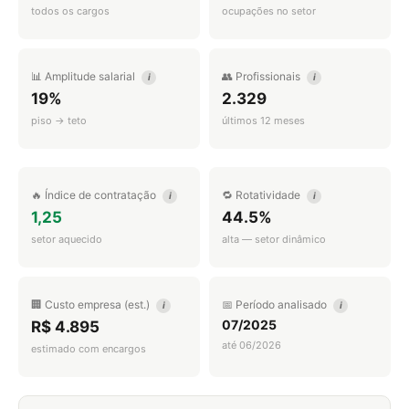
todos os cargos
ocupações no setor
📊 Amplitude salarial
👥 Profissionais
i
i
19%
2.329
piso → teto
últimos 12 meses
🔥 Índice de contratação
🔁 Rotatividade
i
i
1,25
44.5%
setor aquecido
alta — setor dinâmico
🏢 Custo empresa (est.)
📅 Período analisado
i
i
07/2025
R$ 4.895
até 06/2026
estimado com encargos