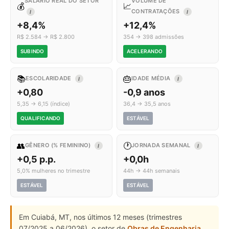
SALÁRIO REAL DO SETOR
VOLUME DE
💰
📈
CONTRATAÇÕES
I
I
+8,4%
+12,4%
R$ 2.584 → R$ 2.800
354 → 398 admissões
SUBINDO
ACELERANDO
📚
🎂
ESCOLARIDADE
IDADE MÉDIA
I
I
+0,80
-0,9 anos
5,35 → 6,15 (índice)
36,4 → 35,5 anos
QUALIFICANDO
ESTÁVEL
👥
🕐
GÊNERO (% FEMININO)
JORNADA SEMANAL
I
I
+0,5 p.p.
+0,0h
5,0% mulheres no trimestre
44h → 44h semanais
ESTÁVEL
ESTÁVEL
Em Cuiabá, MT, nos últimos 12 meses (trimestres
07/2025 a 06/2026), o setor de
Obras de Engenharia