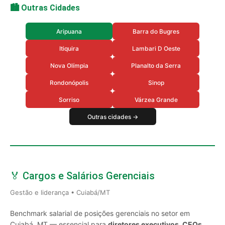
🏙️ Outras Cidades
Aripuana
Barra do Bugres
Itiquira
Lambari D Oeste
Nova Olímpia
Planalto da Serra
Rondonópolis
Sinop
Sorriso
Várzea Grande
Outras cidades →
🏅 Cargos e Salários Gerenciais
Gestão e liderança • Cuiabá/MT
Benchmark salarial de posições gerenciais no setor em
Cuiabá, MT — essencial para
diretores executivos, CEOs