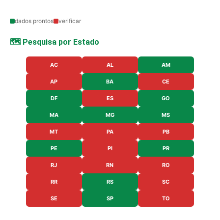
dados prontos
verificar
🗺️ Pesquisa por Estado
AC
AL
AM
AP
BA
CE
DF
ES
GO
MA
MG
MS
MT
PA
PB
PE
PI
PR
RJ
RN
RO
RR
RS
SC
SE
SP
TO