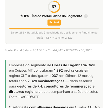
57
🎯 IPS - Índice Portal Salário do Segmento
i
Estável
Saldo: 255 • Rotatividade (intensidade de desligamento / movimento
total): 44,5% • Volume: 2.329
Fonte: Portal Salário / CAGED • Cuiabá/MT • 07/2025 a 06/2026
Empresas do segmento de
Obras de Engenharia Civil
em Cuiabá, MT contrataram
1.292
profissionais em
regime CLT e desligaram
1.037
nos últimos 12 meses,
totalizando
2.329 movimentações
— dado essencial
para
gestores de RH
,
consultores de remuneração
e
diretores regionais
que acompanham a saúde do setor.
Fonte: CAGED/MTE.
O setor está
com altíssima demanda
em Cuiabá, MT. No