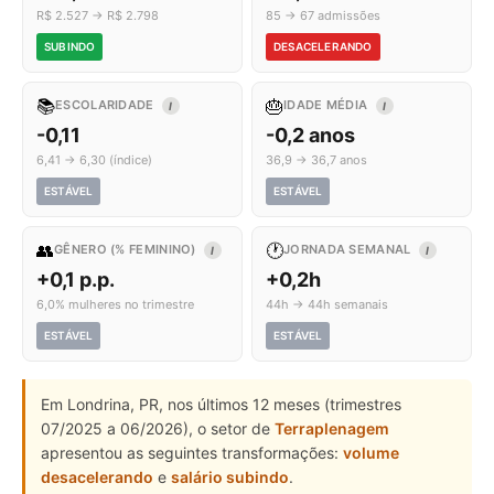
R$ 2.527 → R$ 2.798
85 → 67 admissões
SUBINDO
DESACELERANDO
📚
🎂
ESCOLARIDADE
IDADE MÉDIA
I
I
-0,11
-0,2 anos
6,41 → 6,30 (índice)
36,9 → 36,7 anos
ESTÁVEL
ESTÁVEL
👥
🕐
GÊNERO (% FEMININO)
JORNADA SEMANAL
I
I
+0,1 p.p.
+0,2h
6,0% mulheres no trimestre
44h → 44h semanais
ESTÁVEL
ESTÁVEL
Em Londrina, PR, nos últimos 12 meses (trimestres
07/2025 a 06/2026), o setor de
Terraplenagem
apresentou as seguintes transformações:
volume
desacelerando
e
salário subindo
.