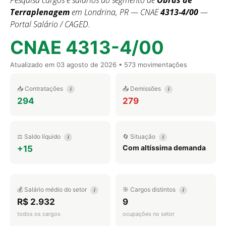
Pesquisa cargos e salários do segmento de
Obras de
Terraplenagem
em Londrina, PR — CNAE
4313-4/00
—
Portal Salário / CAGED.
CNAE 4313-4/00
Atualizado em
03 agosto de 2026
• 573 movimentações
📥 Contratações
📤 Demissões
i
i
294
279
⚖️ Saldo líquido
🔄 Situação
i
i
Com altíssima demanda
+15
💰 Salário médio do setor
🎯 Cargos distintos
i
i
R$ 2.932
9
todos os cargos
ocupações no setor