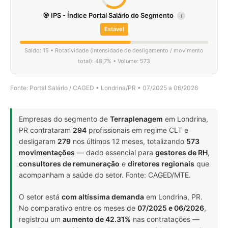
🎯 IPS - Índice Portal Salário do Segmento
i
Estável
Saldo: 15 • Rotatividade (intensidade de desligamento / movimento
total): 48,7% • Volume: 573
Fonte: Portal Salário / CAGED • Londrina/PR • 07/2025 a 06/2026
Empresas do segmento de
Terraplenagem
em Londrina,
PR contrataram
294
profissionais em regime CLT e
desligaram
279
nos últimos 12 meses, totalizando
573
movimentações
— dado essencial para
gestores de RH
,
consultores de remuneração
e
diretores regionais
que
acompanham a saúde do setor. Fonte: CAGED/MTE.
O setor está
com altíssima demanda
em Londrina, PR.
No comparativo entre os meses de
07/2025 e 06/2026
,
registrou um
aumento de 42.31%
nas contratações —