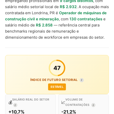
empregando profissionais em
9 cargos distintos
, com
salário médio setorial local de
R$ 2.932
. A ocupação mais
contratada em Londrina, PR é
Operador de máquinas de
construção civil e mineração
, com
130 contratações
e
salário médio de
R$ 2.858
— referência central para
benchmarks regionais de remuneração e
dimensionamento de workforce em empresas do setor.
47
ÍNDICE DE FUTURO SETORIAL
I
ESTÁVEL
SALÁRIO REAL DO SETOR
VOLUME DE
💰
📈
CONTRATAÇÕES
I
I
+10,7%
-21,2%