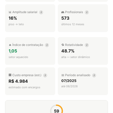
📊 Amplitude salarial
👥 Profissionais
i
i
16%
573
piso → teto
últimos 12 meses
🔥 Índice de contratação
🔁 Rotatividade
i
i
1,05
48.7%
setor aquecido
alta — setor dinâmico
🏢 Custo empresa (est.)
📅 Período analisado
i
i
07/2025
R$ 4.984
até 06/2026
estimado com encargos
59