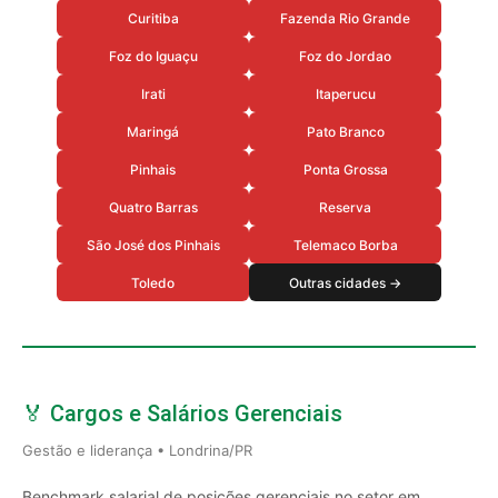
Curitiba
Fazenda Rio Grande
Foz do Iguaçu
Foz do Jordao
Irati
Itaperucu
Maringá
Pato Branco
Pinhais
Ponta Grossa
Quatro Barras
Reserva
São José dos Pinhais
Telemaco Borba
Toledo
Outras cidades →
🏅 Cargos e Salários Gerenciais
Gestão e liderança • Londrina/PR
Benchmark salarial de posições gerenciais no setor em