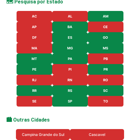
🗺️ Pesquisa por Estado
AC
AL
AM
AP
BA
CE
DF
ES
GO
MA
MG
MS
MT
PA
PB
PE
PI
PR
RJ
RN
RO
RR
RS
SC
SE
SP
TO
🏙️ Outras Cidades
Campina Grande do Sul
Cascavel