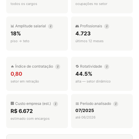
todos os cargos
ocupações no setor
📊 Amplitude salarial
👥 Profissionais
i
i
18%
4.723
piso → teto
últimos 12 meses
🔥 Índice de contratação
🔁 Rotatividade
i
i
0,80
44.5%
setor em retração
alta — setor dinâmico
🏢 Custo empresa (est.)
📅 Período analisado
i
i
07/2025
R$ 6.672
até 06/2026
estimado com encargos