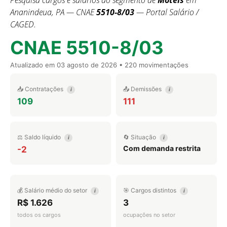
Pesquisa cargos e salários do segmento de
Motéis
em
Ananindeua, PA — CNAE
5510-8/03
— Portal Salário /
CAGED.
CNAE 5510-8/03
Atualizado em
03 agosto de 2026
• 220 movimentações
📥 Contratações
📤 Demissões
i
i
109
111
⚖️ Saldo líquido
🔄 Situação
i
i
Com demanda restrita
-2
💰 Salário médio do setor
🎯 Cargos distintos
i
i
R$ 1.626
3
todos os cargos
ocupações no setor