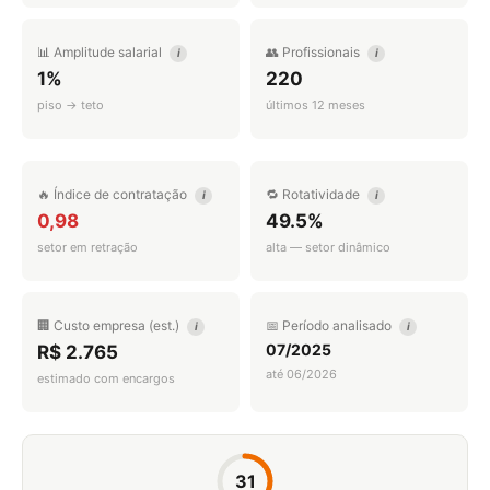
📊 Amplitude salarial
👥 Profissionais
i
i
1%
220
piso → teto
últimos 12 meses
🔥 Índice de contratação
🔁 Rotatividade
i
i
0,98
49.5%
setor em retração
alta — setor dinâmico
🏢 Custo empresa (est.)
📅 Período analisado
i
i
07/2025
R$ 2.765
até 06/2026
estimado com encargos
31