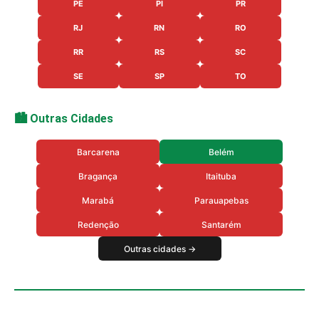
PE
PI
PR
RJ
RN
RO
RR
RS
SC
SE
SP
TO
🏙️ Outras Cidades
Barcarena
Belém
Bragança
Itaituba
Marabá
Parauapebas
Redenção
Santarém
Outras cidades →