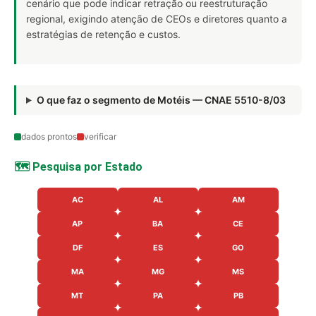
cenário que pode indicar retração ou reestruturação
regional, exigindo atenção de CEOs e diretores quanto a
estratégias de retenção e custos.
O que faz o segmento de Motéis — CNAE 5510-8/03
dados prontos
verificar
🗺️ Pesquisa por Estado
AC
AL
AM
AP
BA
CE
DF
ES
GO
MA
MG
MS
MT
PA
PB