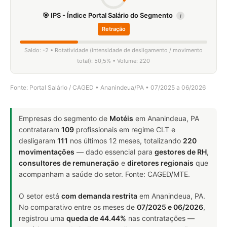
🎯 IPS - Índice Portal Salário do Segmento
i
Retração
Saldo: -2 • Rotatividade (intensidade de desligamento / movimento
total): 50,5% • Volume: 220
Fonte: Portal Salário / CAGED • Ananindeua/PA • 07/2025 a 06/2026
Empresas do segmento de
Motéis
em Ananindeua, PA
contrataram
109
profissionais em regime CLT e
desligaram
111
nos últimos 12 meses, totalizando
220
movimentações
— dado essencial para
gestores de RH
,
consultores de remuneração
e
diretores regionais
que
acompanham a saúde do setor. Fonte: CAGED/MTE.
O setor está
com demanda restrita
em Ananindeua, PA.
No comparativo entre os meses de
07/2025 e 06/2026
,
registrou uma
queda de 44.44%
nas contratações —