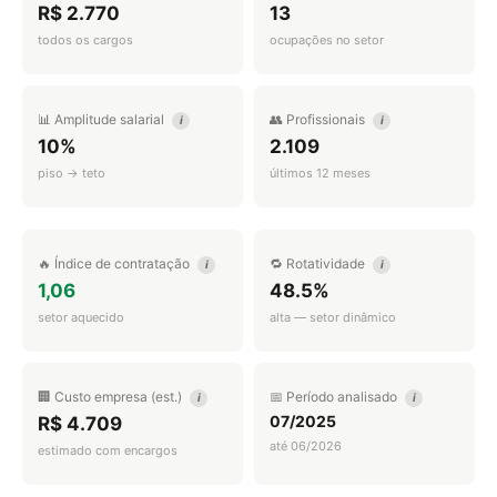
R$ 2.770
13
todos os cargos
ocupações no setor
📊 Amplitude salarial
👥 Profissionais
i
i
10%
2.109
piso → teto
últimos 12 meses
🔥 Índice de contratação
🔁 Rotatividade
i
i
1,06
48.5%
setor aquecido
alta — setor dinâmico
🏢 Custo empresa (est.)
📅 Período analisado
i
i
07/2025
R$ 4.709
até 06/2026
estimado com encargos