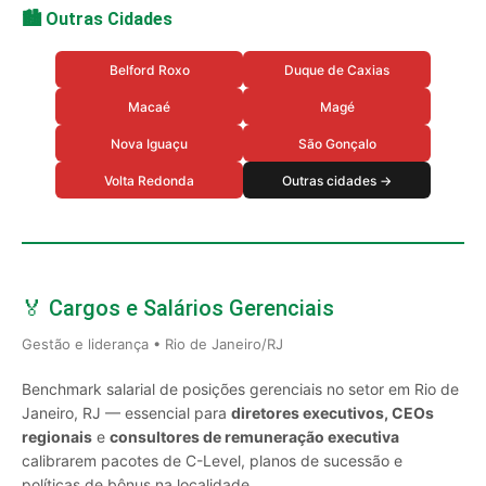
🏙️ Outras Cidades
Belford Roxo
Duque de Caxias
Macaé
Magé
Nova Iguaçu
São Gonçalo
Volta Redonda
Outras cidades →
🏅 Cargos e Salários Gerenciais
Gestão e liderança • Rio de Janeiro/RJ
Benchmark salarial de posições gerenciais no setor em Rio de
Janeiro, RJ — essencial para
diretores executivos, CEOs
regionais
e
consultores de remuneração executiva
calibrarem pacotes de C-Level, planos de sucessão e
políticas de bônus na localidade.