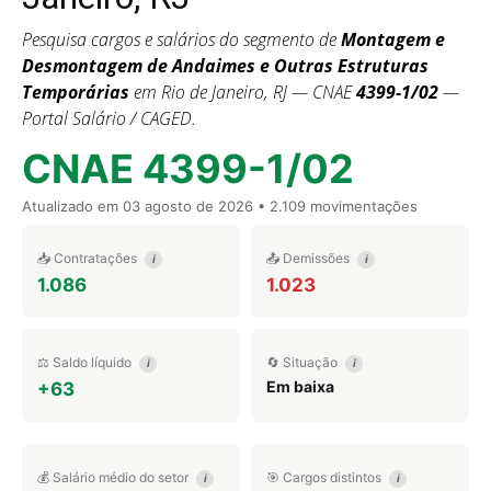
Pesquisa cargos e salários do segmento de
Montagem e
Desmontagem de Andaimes e Outras Estruturas
Temporárias
em Rio de Janeiro, RJ — CNAE
4399-1/02
—
Portal Salário / CAGED.
CNAE 4399-1/02
Atualizado em
03 agosto de 2026
• 2.109 movimentações
📥 Contratações
📤 Demissões
i
i
1.086
1.023
⚖️ Saldo líquido
🔄 Situação
i
i
Em baixa
+63
💰 Salário médio do setor
🎯 Cargos distintos
i
i