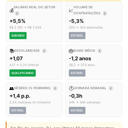
SALÁRIO REAL DO SETOR
VOLUME DE
💰
📈
CONTRATAÇÕES
I
I
+5,5%
-5,3%
R$ 2.780 → R$ 2.934
320 → 303 admissões
SUBINDO
ESTÁVEL
📚
🎂
ESCOLARIDADE
IDADE MÉDIA
I
I
+1,07
-1,2 anos
4,17 → 5,24 (índice)
38,2 → 37,0 anos
QUALIFICANDO
ESTÁVEL
👥
🕐
GÊNERO (% FEMININO)
JORNADA SEMANAL
I
I
+1,4 p.p.
-0,3h
2,3% mulheres no trimestre
44h → 44h semanais
ESTÁVEL
ESTÁVEL