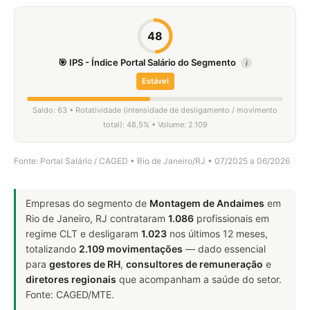
48
🎯 IPS - Índice Portal Salário do Segmento
i
Estável
Saldo: 63 • Rotatividade (intensidade de desligamento / movimento
total): 48,5% • Volume: 2.109
Fonte: Portal Salário / CAGED • Rio de Janeiro/RJ • 07/2025 a 06/2026
Empresas do segmento de
Montagem de Andaimes
em
Rio de Janeiro, RJ contrataram
1.086
profissionais em
regime CLT e desligaram
1.023
nos últimos 12 meses,
totalizando
2.109 movimentações
— dado essencial
para
gestores de RH
,
consultores de remuneração
e
diretores regionais
que acompanham a saúde do setor.
Fonte: CAGED/MTE.