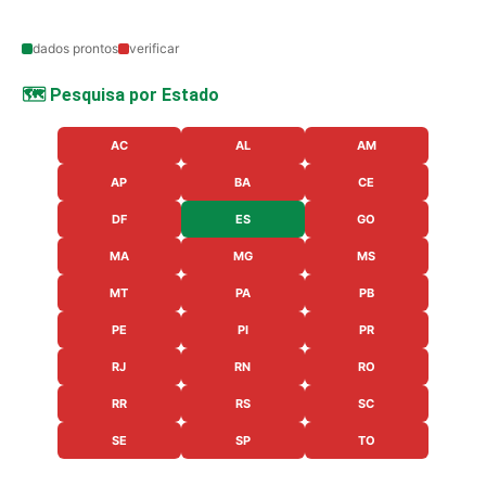
dados prontos
verificar
🗺️ Pesquisa por Estado
AC
AL
AM
AP
BA
CE
DF
ES
GO
MA
MG
MS
MT
PA
PB
PE
PI
PR
RJ
RN
RO
RR
RS
SC
SE
SP
TO