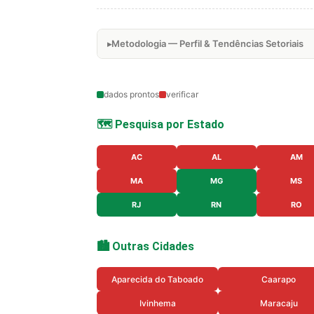
Metodologia — Perfil & Tendências Setoriais
dados prontos
verificar
🗺️ Pesquisa por Estado
AC
AL
AM
MA
MG
MS
RJ
RN
RO
🏙️ Outras Cidades
Aparecida do Taboado
Caarapo
Ivinhema
Maracaju