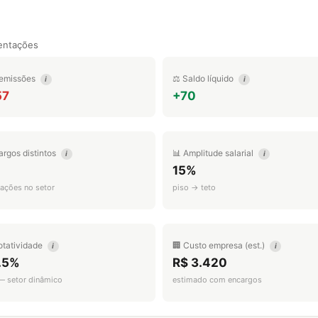
entações
emissões
⚖️ Saldo líquido
i
i
57
+70
argos distintos
📊 Amplitude salarial
i
i
15%
ações no setor
piso → teto
otatividade
🏢 Custo empresa (est.)
i
i
.5%
R$ 3.420
 — setor dinâmico
estimado com encargos