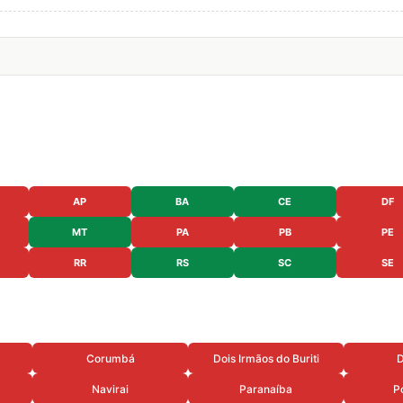
AP
BA
CE
DF
MT
PA
PB
PE
RR
RS
SC
SE
Corumbá
Dois Irmãos do Buriti
D
Navirai
Paranaíba
P