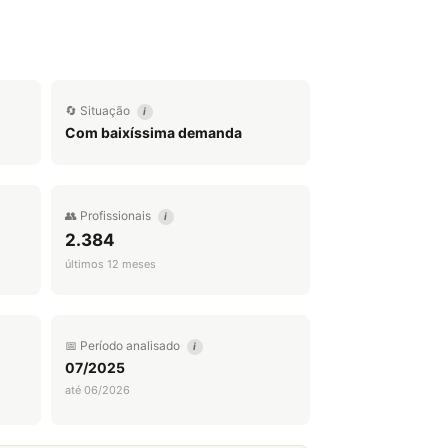
🔄 Situação
i
Com baixíssima demanda
👥 Profissionais
i
2.384
últimos 12 meses
📅 Período analisado
i
07/2025
até 06/2026