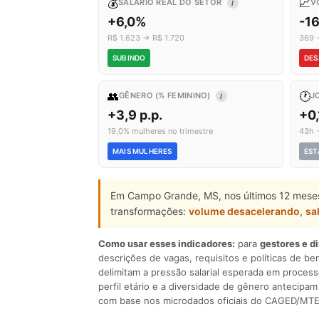
💰
📈
SALÁRIO REAL DO SETOR
V
I
+6,0%
-1
R$ 1.623 → R$ 1.720
369 
SUBINDO
DES
👥
🕐
GÊNERO (% FEMININO)
J
I
+3,9 p.p.
+0,
19,0% mulheres no trimestre
43h 
MAIS MULHERES
EST
Em Campo Grande, MS, nos últimos 12 meses
transformações:
volume desacelerando
,
sa
Como usar esses indicadores:
para
gestores e d
descrições de vagas, requisitos e políticas de be
delimitam a pressão salarial esperada em process
perfil etário e a diversidade de gênero antecip
com base nos microdados oficiais do CAGED/MTE