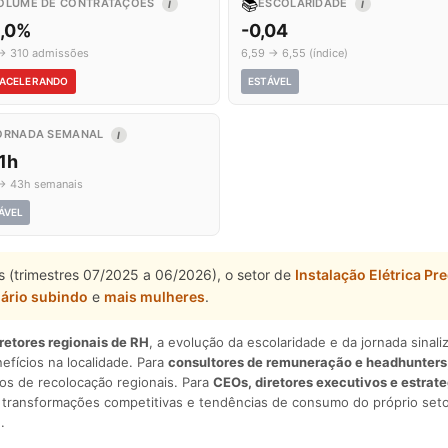
📚
OLUME DE CONTRATAÇÕES
ESCOLARIDADE
I
I
6,0%
-0,04
→ 310 admissões
6,59 → 6,55 (índice)
ACELERANDO
ESTÁVEL
ORNADA SEMANAL
I
1h
→ 43h semanais
ÁVEL
 (trimestres 07/2025 a 06/2026), o setor de
Instalação Elétrica Pre
lário subindo
e
mais mulheres
.
iretores regionais de RH
, a evolução da escolaridade e da jornada sina
nefícios na localidade. Para
consultores de remuneração e headhunters
os de recolocação regionais. Para
CEOs, diretores executivos e estrat
am transformações competitivas e tendências de consumo do próprio seto
.