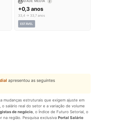
🎂
IDADE MÉDIA
I
+0,3 anos
33,4 → 33,7 anos
ESTÁVEL
dial
apresentou as seguintes
liza mudanças estruturais que exigem ajuste em
, o salário real do setor e a variação de volume
egistas de negócio
, o Índice de Futuro Setorial, o
r na região. Pesquisa exclusiva
Portal Salário