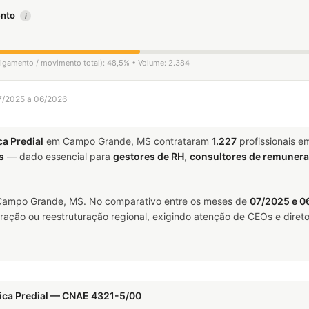
mento
i
sligamento / movimento total): 48,5% • Volume: 2.384
7/2025 a 06/2026
ca Predial
em Campo Grande, MS contrataram
1.227
profissionais e
s
— dado essencial para
gestores de RH
,
consultores de remuner
ampo Grande, MS. No comparativo entre os meses de
07/2025 e 0
ração ou reestruturação regional, exigindo atenção de CEOs e direto
rica Predial — CNAE 4321-5/00