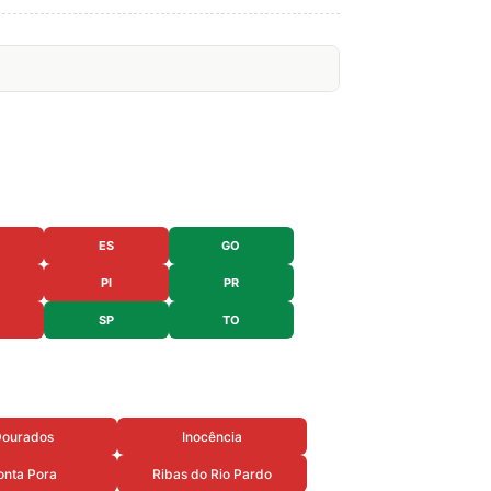
ES
GO
PI
PR
SP
TO
ourados
Inocência
onta Pora
Ribas do Rio Pardo