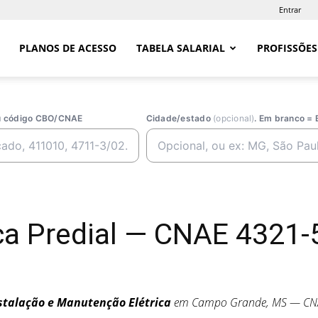
Entrar
PLANOS DE ACESSO
TABELA SALARIAL
PROFISSÕES
ou código CBO/CNAE
Cidade/estado
(opcional)
. Em branco = 
rica Predial — CNAE 432
stalação e Manutenção Elétrica
em Campo Grande, MS — C