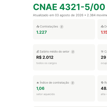
CNAE 4321-5/00
Atualizado em
03 agosto de 2026
• 2.384 movim
📥 Contratações
📤 D
i
1.227
1.1
💰 Salário médio do setor
🎯 C
i
R$ 2.012
29
todos os cargos
ocup
🔥 Índice de contratação
🔁 R
i
1,06
48
setor aquecido
alta