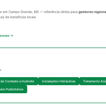
tor em Campo Grande, MS — referência direta para
gestores regiona
cas de benefícios locais.
 acesso →
ar
o de Combate a Incêndio
Instalações Hidráulicas
Tratamento Acú
éis Publicitários