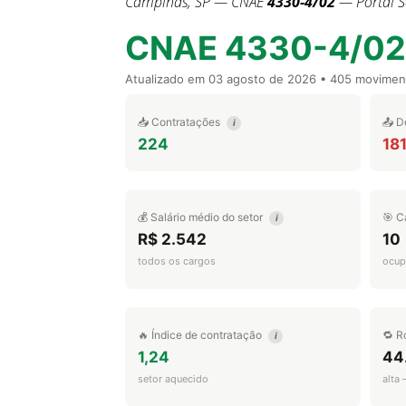
Campinas, SP — CNAE
4330-4/02
— Portal S
CNAE 4330-4/02
Atualizado em
03 agosto de 2026
• 405 movimen
📥 Contratações
📤 D
i
224
18
💰 Salário médio do setor
🎯 C
i
R$ 2.542
10
todos os cargos
ocup
🔥 Índice de contratação
🔁 R
i
1,24
44
setor aquecido
alta