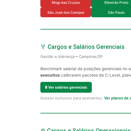
Mogi das Cruzes
Ribeirão Preto
São José dos Campos
São Paulo
🏅 Cargos e Salários Gerenciais
Gestão e liderança • Campinas/SP
Benchmark salarial de posições gerenciais no
executiva
calibrarem pacotes de C-Level, plano
🔒
Ver salários gerenciais
Acesso exclusivo para assinantes.
Ver planos de
⚙️ Cargos e Salários Operacionais