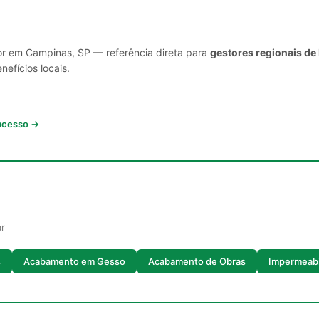
or em Campinas, SP — referência direta para
gestores regionais de
nefícios locais.
 acesso →
ar
s
Acabamento em Gesso
Acabamento de Obras
Impermeabi