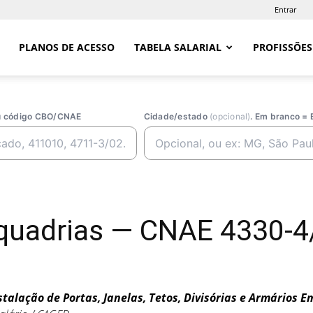
Entrar
PLANOS DE ACESSO
TABELA SALARIAL
PROFISSÕES
ou código CBO/CNAE
Cidade/estado
(opcional)
. Em branco = 
squadrias — CNAE 4330-
stalação de Portas, Janelas, Tetos, Divisórias e Armários