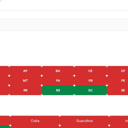
AP
BA
CE
DF
MT
PA
PB
PE
RR
RS
SC
SE
Cotia
Guarulhos
I