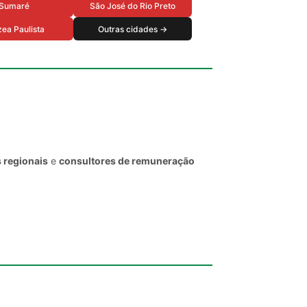
Sumaré
São José do Rio Preto
ea Paulista
Outras cidades →
 regionais
e
consultores de remuneração