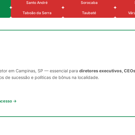
Santo André
Sorocaba
Taboão da Serra
Taubaté
Várz
 setor em Campinas, SP — essencial para
diretores executivos, CEOs
s de sucessão e políticas de bônus na localidade.
 acesso →