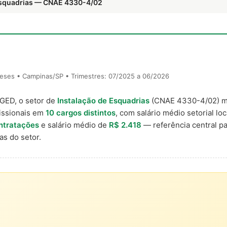
 Esquadrias — CNAE 4330-4/02
eses • Campinas/SP • Trimestres: 07/2025 a 06/2026
AGED, o setor de
Instalação de Esquadrias
(CNAE 4330-4/02) 
issionais em
10 cargos distintos
, com salário médio setorial lo
ntratações
e salário médio de
R$ 2.418
— referência central p
s do setor.