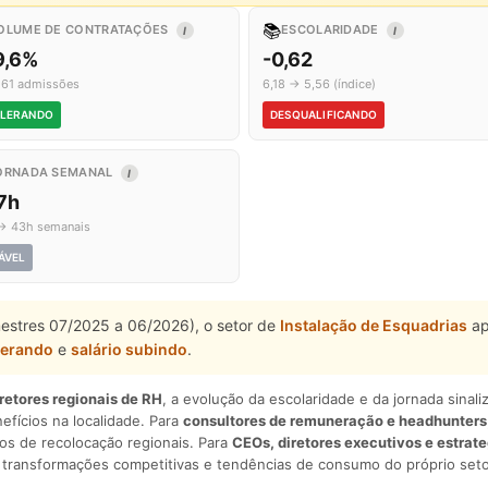
📚
OLUME DE CONTRATAÇÕES
ESCOLARIDADE
I
I
9,6%
-0,62
 61 admissões
6,18 → 5,56 (índice)
LERANDO
DESQUALIFICANDO
ORNADA SEMANAL
I
7h
→ 43h semanais
ÁVEL
mestres 07/2025 a 06/2026), o setor de
Instalação de Esquadrias
ap
lerando
e
salário subindo
.
iretores regionais de RH
, a evolução da escolaridade e da jornada sina
nefícios na localidade. Para
consultores de remuneração e headhunters
os de recolocação regionais. Para
CEOs, diretores executivos e estrat
am transformações competitivas e tendências de consumo do próprio seto
.