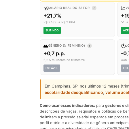
💰
📈
SALÁRIO REAL DO SETOR
V
I
+21,7%
+1
R$ 2.189 → R$ 2.664
51 →
SUBINDO
ACE
👥
🕐
GÊNERO (% FEMININO)
J
I
+0,7 p.p.
-0,
6,6% mulheres no trimestre
44h 
ESTÁVEL
EST
Em Campinas, SP, nos últimos 12 meses (tri
escolaridade desqualificando
,
volume ace
Como usar esses indicadores:
para
gestores e d
descrições de vagas, requisitos e políticas de be
delimitam a pressão salarial esperada em process
perfil etário e a diversidade de gênero antecip
com base nos microdados oficiais do CAGED/MTE