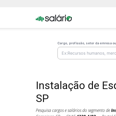
Portal
Salario
Cargo, profissão, setor da emresa 
Instalação de E
SP
Pesquisa cargos e salários do segmento de
In