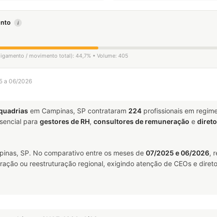
mento
i
sligamento / movimento total): 44,7% • Volume: 405
25 a 06/2026
squadrias
em Campinas, SP contrataram
224
profissionais em regim
encial para
gestores de RH
,
consultores de remuneração
e
diret
nas, SP. No comparativo entre os meses de
07/2025 e 06/2026
, 
ração ou reestruturação regional, exigindo atenção de CEOs e direto