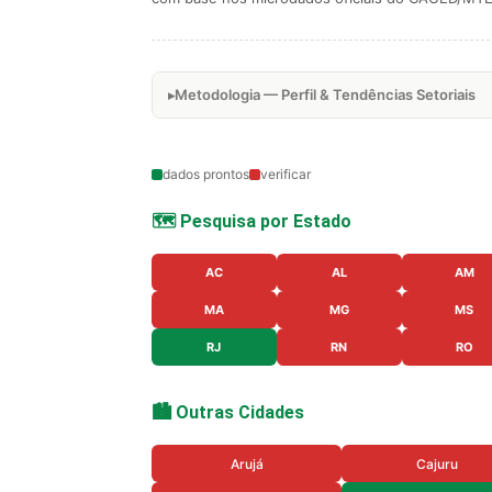
Metodologia — Perfil & Tendências Setoriais
dados prontos
verificar
🗺️ Pesquisa por Estado
AC
AL
AM
MA
MG
MS
RJ
RN
RO
🏙️ Outras Cidades
Arujá
Cajuru