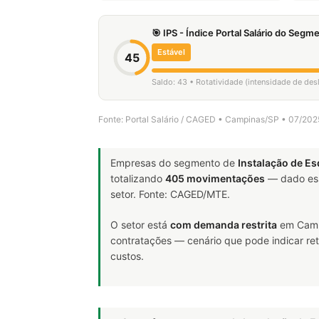
🎯 IPS - Índice Portal Salário do Seg
Estável
45
Saldo: 43 • Rotatividade (intensidade de de
Fonte: Portal Salário / CAGED • Campinas/SP • 07/20
Empresas do segmento de
Instalação de E
totalizando
405 movimentações
— dado ess
setor. Fonte: CAGED/MTE.
O setor está
com demanda restrita
em Campi
contratações — cenário que pode indicar ret
custos.