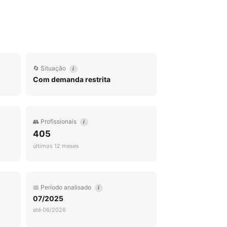
🔄 Situação
i
Com demanda restrita
👥 Profissionais
i
405
últimos 12 meses
📅 Período analisado
i
07/2025
até 06/2026