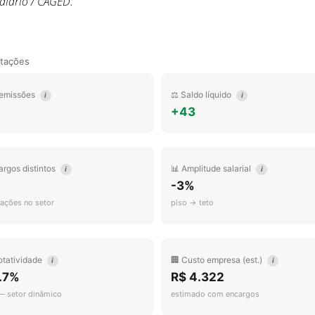
alário / CAGED.
tações
emissões
⚖️ Saldo líquido
i
i
1
+43
argos distintos
📊 Amplitude salarial
i
i
-3%
ações no setor
piso → teto
otatividade
🏢 Custo empresa (est.)
i
i
.7%
R$ 4.322
 — setor dinâmico
estimado com encargos