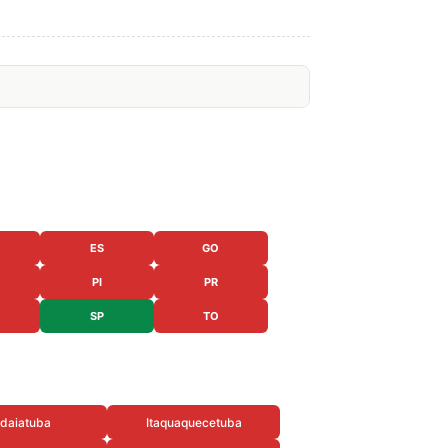
ES
GO
PI
PR
SP
TO
ndaiatuba
Itaquaquecetuba