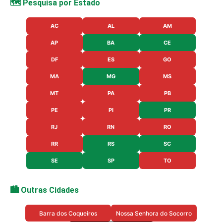
🗺️ Pesquisa por Estado
AC
AL
AM
AP
BA
CE
DF
ES
GO
MA
MG
MS
MT
PA
PB
PE
PI
PR
RJ
RN
RO
RR
RS
SC
SE
SP
TO
🏙️ Outras Cidades
Barra dos Coqueiros
Nossa Senhora do Socorro