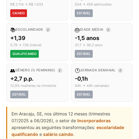
R$ 2.114 → R$ 1.633
504 → 459 admissões
CAINDO
ESTÁVEL
📚
🎂
ESCOLARIDADE
IDADE MÉDIA
I
I
+1,39
-1,5 anos
5,79 → 7,18 (índice)
37,7 → 36,2 anos
QUALIFICANDO
ESTÁVEL
👥
🕐
GÊNERO (% FEMININO)
JORNADA SEMANAL
I
I
+2,7 p.p.
-0,1h
12,9% mulheres no trimestre
44h → 44h semanais
ESTÁVEL
ESTÁVEL
Em Aracaju, SE, nos últimos 12 meses (trimestres
07/2025 a 06/2026), o setor de
Incorporadoras
apresentou as seguintes transformações:
escolaridade
qualificando
e
salário caindo
.