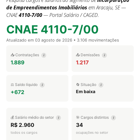
Pesquisa cargos e salários do segmento de
Incorporação
de Empreendimentos Imobiliários
em Aracaju, SE —
CNAE
4110-7/00
— Portal Salário / CAGED.
CNAE 4110-7/00
Atualizado em
03 agosto de 2026
• 3.106 movimentações
📥 Contratações
📤 Demissões
i
i
1.889
1.217
⚖️ Saldo líquido
🔄 Situação
i
i
Em baixa
+672
💰 Salário médio do setor
🎯 Cargos distintos
i
i
R$ 2.960
34
todos os cargos
ocupações no setor