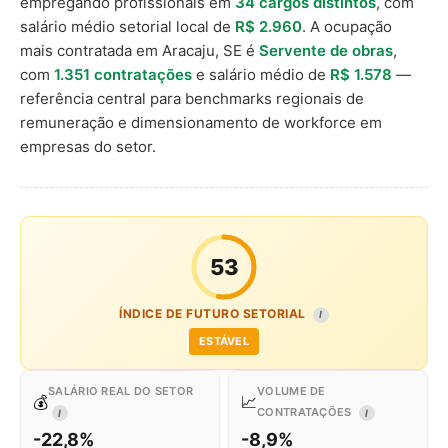
empregando profissionais em
34 cargos distintos
, com
salário médio setorial local de
R$ 2.960
. A ocupação
mais contratada em Aracaju, SE é
Servente de obras
,
com
1.351 contratações
e salário médio de
R$ 1.578
—
referência central para benchmarks regionais de
remuneração e dimensionamento de workforce em
empresas do setor.
53
ÍNDICE DE FUTURO SETORIAL
I
ESTÁVEL
SALÁRIO REAL DO SETOR
VOLUME DE
💰
📈
CONTRATAÇÕES
I
I
-22,8%
-8,9%