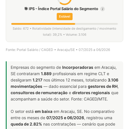
🎯 IPS - Índice Portal Salário do Segmento
i
Estável
Saldo: 672 • Rotatividade (intensidade de desligamento / movimento
total): 39,2% • Volume: 3.106
Fonte: Portal Salário / CAGED • Aracaju/SE • 07/2025 a 06/2026
Empresas do segmento de
Incorporadoras
em Aracaju,
SE contrataram
1.889
profissionais em regime CLT e
desligaram
1.217
nos últimos 12 meses, totalizando
3.106
movimentações
— dado essencial para
gestores de RH
,
consultores de remuneração
e
diretores regionais
que
acompanham a saúde do setor. Fonte: CAGED/MTE.
O setor está
em baixa
em Aracaju, SE. No comparativo
entre os meses de
07/2025 e 06/2026
, registrou uma
queda de 2.82%
nas contratações — cenário que pode