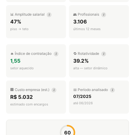
📊 Amplitude salarial
👥 Profissionais
i
i
47%
3.106
piso → teto
últimos 12 meses
🔥 Índice de contratação
🔁 Rotatividade
i
i
1,55
39.2%
setor aquecido
alta — setor dinâmico
🏢 Custo empresa (est.)
📅 Período analisado
i
i
07/2025
R$ 5.032
até 06/2026
estimado com encargos
60