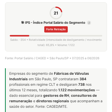
21
🎯 IPS - Índice Portal Salário do Segmento
i
Forte Retração
Saldo: -354 • Rotatividade (intensidade de desligamento / movimento
total): 65,8% • Volume: 1.122
Fonte: Portal Salário / CAGED • São Paulo/SP • 07/2025 a 06/2026
Empresas do segmento de
Fábricas de Válvulas
Industriais
em São Paulo, SP contrataram
384
profissionais em regime CLT e desligaram
738
nos
últimos 12 meses, totalizando
1.122 movimentações
—
dado essencial para
gestores de RH
,
consultores de
remuneração
e
diretores regionais
que acompanham a
saúde do setor. Fonte: CAGED/MTE.