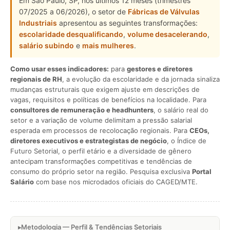
Em São Paulo, SP, nos últimos 12 meses (trimestres
07/2025 a 06/2026), o setor de
Fábricas de Válvulas
Industriais
apresentou as seguintes transformações:
escolaridade desqualificando
,
volume desacelerando
,
salário subindo
e
mais mulheres
.
Como usar esses indicadores:
para
gestores e diretores
regionais de RH
, a evolução da escolaridade e da jornada sinaliza
mudanças estruturais que exigem ajuste em descrições de
vagas, requisitos e políticas de benefícios na localidade. Para
consultores de remuneração e headhunters
, o salário real do
setor e a variação de volume delimitam a pressão salarial
esperada em processos de recolocação regionais. Para
CEOs,
diretores executivos e estrategistas de negócio
, o Índice de
Futuro Setorial, o perfil etário e a diversidade de gênero
antecipam transformações competitivas e tendências de
consumo do próprio setor na região. Pesquisa exclusiva
Portal
Salário
com base nos microdados oficiais do CAGED/MTE.
Metodologia — Perfil & Tendências Setoriais