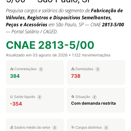
Pesquisa cargos e salários do segmento de
Fabricação de
Válvulas, Registros e Dispositivos Semelhantes,
Peças e Acessórios
em São Paulo, SP — CNAE
2813-5/00
— Portal Salário / CAGED.
CNAE 2813-5/00
Atualizado em
03 agosto de 2026
• 1.122 movimentações
📥 Contratações
📤 Demissões
i
i
384
738
⚖️ Saldo líquido
🔄 Situação
i
i
Com demanda restrita
-354
💰 Salário médio do setor
🎯 Cargos distintos
i
i