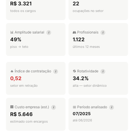
R$ 3.321
22
todos os cargos
ocupações no setor
📊 Amplitude salarial
👥 Profissionais
i
i
49%
1.122
piso → teto
últimos 12 meses
🔥 Índice de contratação
🔁 Rotatividade
i
i
0,52
34.2%
setor em retração
alta — setor dinâmico
🏢 Custo empresa (est.)
📅 Período analisado
i
i
07/2025
R$ 5.646
até 06/2026
estimado com encargos