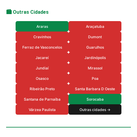
🏙️ Outras Cidades
Araras
Araçatuba
Cravinhos
Dumont
Ferraz de Vasconcelos
Guarulhos
Jacareí
Jardinópolis
Jundiaí
Mirassol
Osasco
Poa
Ribeirão Preto
Santa Barbara D Oeste
Santana de Parnaíba
Sorocaba
Várzea Paulista
Outras cidades →