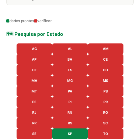
dados prontos
verificar
🗺️ Pesquisa por Estado
AC
AL
AM
AP
BA
CE
DF
ES
GO
MA
MG
MS
MT
PA
PB
PE
PI
PR
RJ
RN
RO
RR
RS
SC
SE
SP
TO