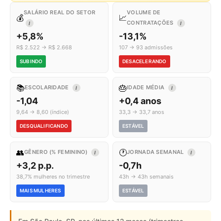
SALÁRIO REAL DO SETOR
VOLUME DE
💰
📈
CONTRATAÇÕES
I
I
+5,8%
-13,1%
R$ 2.522 → R$ 2.668
107 → 93 admissões
SUBINDO
DESACELERANDO
📚
🎂
ESCOLARIDADE
IDADE MÉDIA
I
I
-1,04
+0,4 anos
9,64 → 8,60 (índice)
33,3 → 33,7 anos
DESQUALIFICANDO
ESTÁVEL
👥
🕐
GÊNERO (% FEMININO)
JORNADA SEMANAL
I
I
+3,2 p.p.
-0,7h
38,7% mulheres no trimestre
43h → 43h semanais
MAIS MULHERES
ESTÁVEL