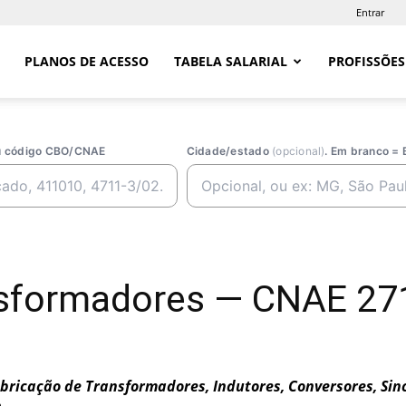
Entrar
PLANOS DE ACESSO
TABELA SALARIAL
PROFISSÕES
ou código CBO/CNAE
Cidade/estado
(opcional)
. Em branco = 
nsformadores — CNAE 27
bricação de Transformadores, Indutores, Conversores, Si