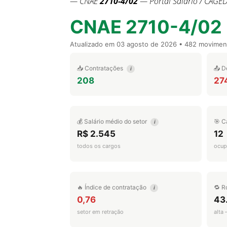
— CNAE
2710-4/02
— Portal Salário / CAGED
CNAE 2710-4/02
Atualizado em
03 agosto de 2026
• 482 movimen
📥 Contratações
📤 D
i
208
27
💰 Salário médio do setor
🎯 C
i
R$ 2.545
12
todos os cargos
ocup
🔥 Índice de contratação
🔁 R
i
0,76
43
setor em retração
alta