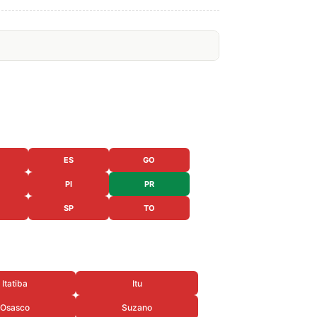
ES
GO
PI
PR
SP
TO
Itatiba
Itu
Osasco
Suzano