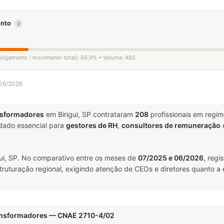
mento
i
esligamento / movimento total): 56,9% • Volume: 482
 06/2026
nsformadores
em Birigui, SP contrataram
208
profissionais em regi
ado essencial para
gestores de RH
,
consultores de remuneração
ui, SP. No comparativo entre os meses de
07/2025 e 06/2026
, regi
truturação regional, exigindo atenção de CEOs e diretores quanto a 
ransformadores — CNAE 2710-4/02