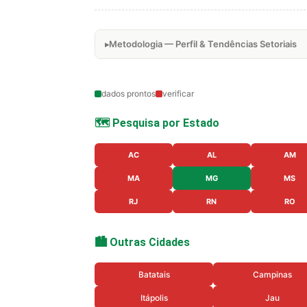
Metodologia — Perfil & Tendências Setoriais
dados prontos
verificar
🗺️ Pesquisa por Estado
AC
AL
AM
MA
MG
MS
RJ
RN
RO
🏙️ Outras Cidades
Batatais
Campinas
Itápolis
Jau