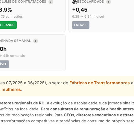
📚
OLUME DE CONTRATAÇÕES
ESCOLARIDADE
I
I
3,9%
+0,45
 75 admissões
6,39 → 6,84 (índice)
LERANDO
ESTÁVEL
ORNADA SEMANAL
I
,0h
→ 44h semanais
ÁVEL
tres 07/2025 a 06/2026), o setor de
Fábricas de Transformadores
a
s mulheres
.
iretores regionais de RH
, a evolução da escolaridade e da jornada sina
nefícios na localidade. Para
consultores de remuneração e headhunters
os de recolocação regionais. Para
CEOs, diretores executivos e estrat
am transformações competitivas e tendências de consumo do próprio seto
.