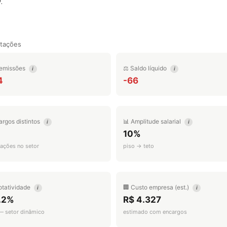
.
tações
emissões
⚖️ Saldo líquido
i
i
4
-66
argos distintos
📊 Amplitude salarial
i
i
10%
ações no setor
piso → teto
otatividade
🏢 Custo empresa (est.)
i
i
.2%
R$ 4.327
 — setor dinâmico
estimado com encargos