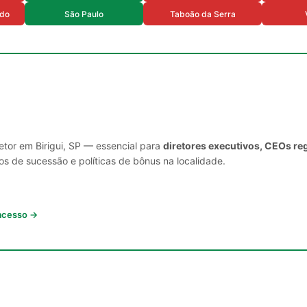
rdo
São Paulo
Taboão da Serra
etor em Birigui, SP — essencial para
diretores executivos, CEOs re
s de sucessão e políticas de bônus na localidade.
 acesso →