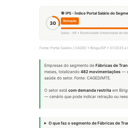
🎯 IPS - Índice Portal Salário do Seg
Retração
30
Saldo: -66 • Rotatividade (intensidade de d
Fonte: Portal Salário / CAGED • Birigui/SP • 07/2025 a
Empresas do segmento de
Fábricas de Tra
meses, totalizando
482 movimentações
— d
saúde do setor. Fonte: CAGED/MTE.
O setor está
com demanda restrita
em Birig
— cenário que pode indicar retração ou rees
O que faz o segmento de Fábricas de T