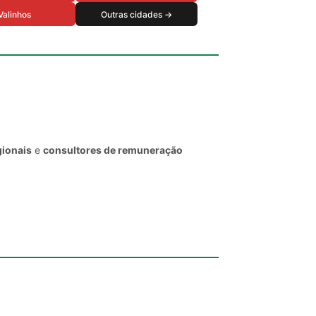
Valinhos
Outras cidades →
gionais
e
consultores de remuneração