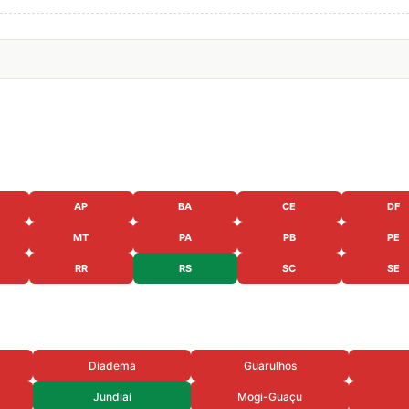
AP
BA
CE
DF
MT
PA
PB
PE
RR
RS
SC
SE
Diadema
Guarulhos
Jundiaí
Mogi-Guaçu