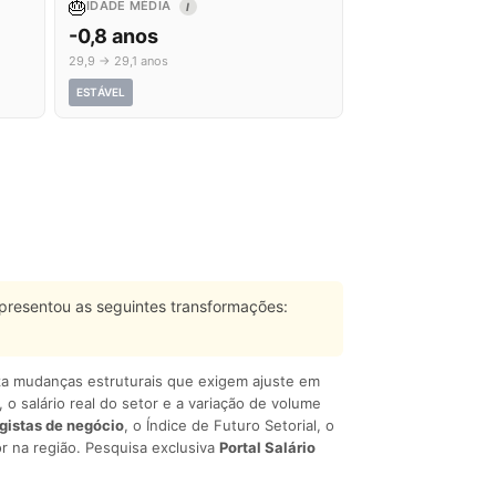
🎂
IDADE MÉDIA
I
-0,8 anos
29,9 → 29,1 anos
ESTÁVEL
presentou as seguintes transformações:
liza mudanças estruturais que exigem ajuste em
, o salário real do setor e a variação de volume
egistas de negócio
, o Índice de Futuro Setorial, o
r na região. Pesquisa exclusiva
Portal Salário