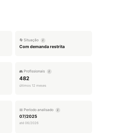
🔄 Situação
i
Com demanda restrita
👥 Profissionais
i
482
últimos 12 meses
📅 Período analisado
i
07/2025
até 06/2026