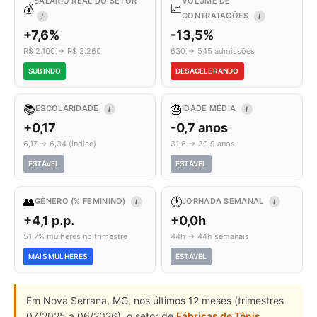
SALÁRIO REAL DO SETOR
VOLUME DE
💰
📈
CONTRATAÇÕES
I
I
+7,6%
-13,5%
R$ 2.100 → R$ 2.260
630 → 545 admissões
SUBINDO
DESACELERANDO
📚
🎂
ESCOLARIDADE
IDADE MÉDIA
I
I
+0,17
-0,7 anos
6,17 → 6,34 (índice)
31,6 → 30,9 anos
ESTÁVEL
ESTÁVEL
👥
🕐
GÊNERO (% FEMININO)
JORNADA SEMANAL
I
I
+4,1 p.p.
+0,0h
51,7% mulheres no trimestre
44h → 44h semanais
MAIS MULHERES
ESTÁVEL
Em Nova Serrana, MG, nos últimos 12 meses (trimestres
07/2025 a 06/2026), o setor de
Fábricas de Tênis