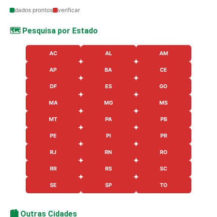
dados prontos
verificar
🗺️ Pesquisa por Estado
AC
AL
AM
AP
BA
CE
DF
ES
GO
MA
MG
MS
MT
PA
PB
PE
PI
PR
RJ
RN
RO
RR
RS
SC
SE
SP
TO
🏙️ Outras Cidades