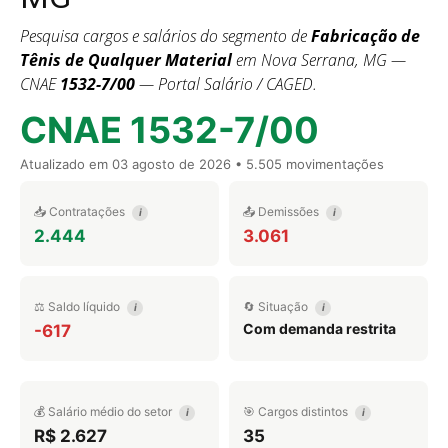
Pesquisa cargos e salários do segmento de
Fabricação de
Tênis de Qualquer Material
em Nova Serrana, MG —
CNAE
1532-7/00
— Portal Salário / CAGED.
CNAE 1532-7/00
Atualizado em
03 agosto de 2026
• 5.505 movimentações
📥 Contratações
📤 Demissões
i
i
2.444
3.061
⚖️ Saldo líquido
🔄 Situação
i
i
Com demanda restrita
-617
💰 Salário médio do setor
🎯 Cargos distintos
i
i
R$ 2.627
35