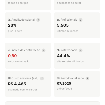
todos os cargos
ocupações no setor
📊 Amplitude salarial
👥 Profissionais
i
i
23%
5.505
piso → teto
últimos 12 meses
🔥 Índice de contratação
🔁 Rotatividade
i
i
0,80
44.4%
setor em retração
alta — setor dinâmico
🏢 Custo empresa (est.)
📅 Período analisado
i
i
07/2025
R$ 4.465
até 06/2026
estimado com encargos