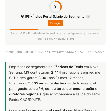
31
🎯 IPS - Índice Portal Salário do Segmento
i
Retração
Saldo: -617 • Rotatividade (intensidade de desligamento / movimento
total): 55,6% • Volume: 5.505
Fonte: Portal Salário / CAGED • Nova Serrana/MG • 07/2025 a 06/2026
Empresas do segmento de
Fábricas de Tênis
em Nova
Serrana, MG contrataram
2.444
profissionais em regime
CLT e desligaram
3.061
nos últimos 12 meses,
totalizando
5.505 movimentações
— dado essencial
para
gestores de RH
,
consultores de remuneração
e
diretores regionais
que acompanham a saúde do setor.
Fonte: CAGED/MTE.
O setor está
com demanda restrita
em Nova Serrana,