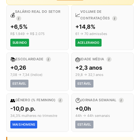
SALÁRIO REAL DO SETOR
VOLUME DE
💰
📈
CONTRATAÇÕES
I
I
+6,5%
+14,8%
R$ 1.949 → R$ 2.075
61 → 70 admissões
SUBINDO
ACELERANDO
📚
🎂
ESCOLARIDADE
IDADE MÉDIA
I
I
+0,26
+2,3 anos
7,08 → 7,34 (índice)
29,8 → 32,1 anos
ESTÁVEL
ESTÁVEL
👥
🕐
GÊNERO (% FEMININO)
JORNADA SEMANAL
I
I
-10,0 p.p.
+0,0h
34,3% mulheres no trimestre
44h → 44h semanais
MAIS HOMENS
ESTÁVEL