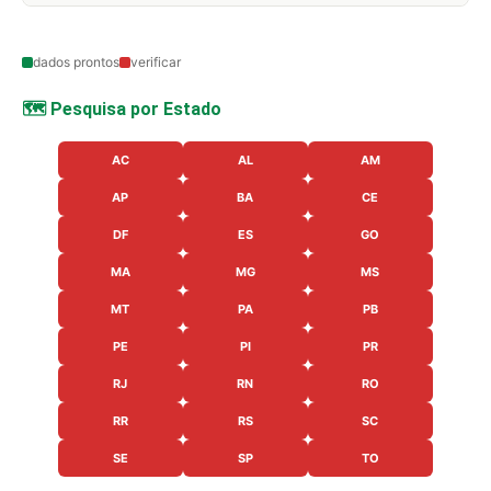
dados prontos
verificar
🗺️ Pesquisa por Estado
AC
AL
AM
AP
BA
CE
DF
ES
GO
MA
MG
MS
MT
PA
PB
PE
PI
PR
RJ
RN
RO
RR
RS
SC
SE
SP
TO