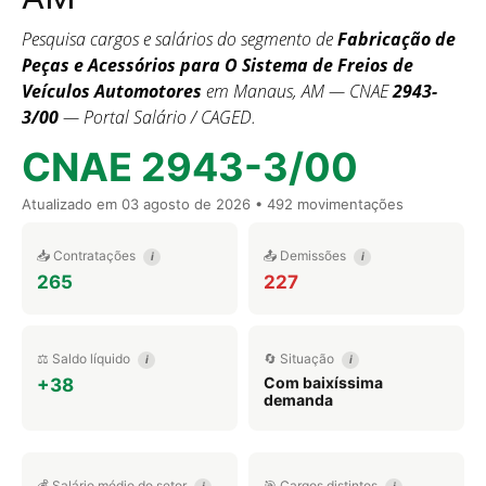
Pesquisa cargos e salários do segmento de
Fabricação de
Peças e Acessórios para O Sistema de Freios de
Veículos Automotores
em Manaus, AM — CNAE
2943-
3/00
— Portal Salário / CAGED.
CNAE 2943-3/00
Atualizado em
03 agosto de 2026
• 492 movimentações
📥 Contratações
📤 Demissões
i
i
265
227
⚖️ Saldo líquido
🔄 Situação
i
i
Com baixíssima
+38
demanda
💰 Salário médio do setor
🎯 Cargos distintos