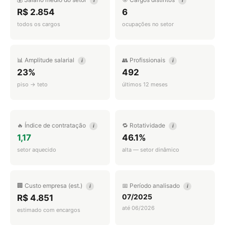
i
i
R$ 2.854
6
todos os cargos
ocupações no setor
📊 Amplitude salarial
👥 Profissionais
i
i
23%
492
piso → teto
últimos 12 meses
🔥 Índice de contratação
🔁 Rotatividade
i
i
1,17
46.1%
setor aquecido
alta — setor dinâmico
🏢 Custo empresa (est.)
📅 Período analisado
i
i
07/2025
R$ 4.851
até 06/2026
estimado com encargos