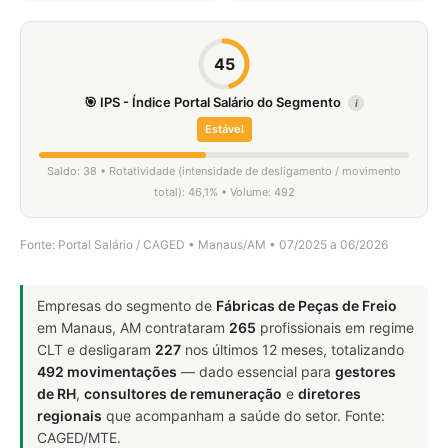
45
🎯 IPS - Índice Portal Salário do Segmento
i
Estável
Saldo: 38 • Rotatividade (intensidade de desligamento / movimento
total): 46,1% • Volume: 492
Fonte: Portal Salário / CAGED • Manaus/AM • 07/2025 a 06/2026
Empresas do segmento de
Fábricas de Peças de Freio
em Manaus, AM contrataram
265
profissionais em regime
CLT e desligaram
227
nos últimos 12 meses, totalizando
492 movimentações
— dado essencial para
gestores
de RH
,
consultores de remuneração
e
diretores
regionais
que acompanham a saúde do setor. Fonte:
CAGED/MTE.