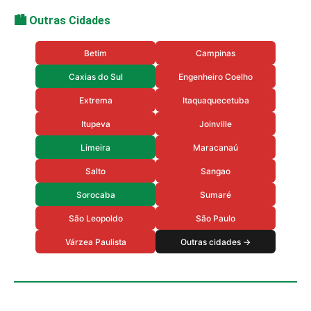
🏙️ Outras Cidades
Betim
Campinas
Caxias do Sul
Engenheiro Coelho
Extrema
Itaquaquecetuba
Itupeva
Joinville
Limeira
Maracanaú
Salto
Sangao
Sorocaba
Sumaré
São Leopoldo
São Paulo
Várzea Paulista
Outras cidades →