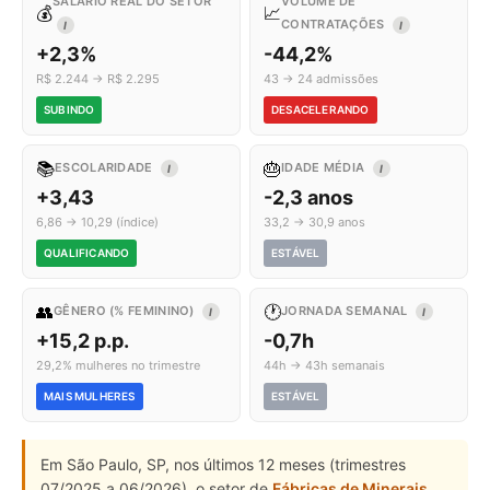
SALÁRIO REAL DO SETOR
VOLUME DE
💰
📈
CONTRATAÇÕES
I
I
+2,3%
-44,2%
R$ 2.244 → R$ 2.295
43 → 24 admissões
SUBINDO
DESACELERANDO
📚
🎂
ESCOLARIDADE
IDADE MÉDIA
I
I
+3,43
-2,3 anos
6,86 → 10,29 (índice)
33,2 → 30,9 anos
QUALIFICANDO
ESTÁVEL
👥
🕐
GÊNERO (% FEMININO)
JORNADA SEMANAL
I
I
+15,2 p.p.
-0,7h
29,2% mulheres no trimestre
44h → 43h semanais
MAIS MULHERES
ESTÁVEL
Em São Paulo, SP, nos últimos 12 meses (trimestres
07/2025 a 06/2026), o setor de
Fábricas de Minerais