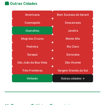
🏙️ Outras Cidades
Americana
Bom Sucesso de Itararé
Cosmópolis
Descalvado
Guarulhos
Jandira
Mogi das Cruzes
Monte Alto
Pedreira
Rio Claro
Sarapui
Sorocaba
São João da Boa Vista
São Vicente
Três Fronteiras
Vargem Grande do Sul
Vinhedo
Outras cidades →