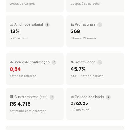
todos os cargos
ocupações no setor
📊 Amplitude salarial
👥 Profissionais
i
i
13%
269
piso → teto
últimos 12 meses
🔥 Índice de contratação
🔁 Rotatividade
i
i
0,84
45.7%
setor em retração
alta — setor dinâmico
🏢 Custo empresa (est.)
📅 Período analisado
i
i
07/2025
R$ 4.715
até 06/2026
estimado com encargos