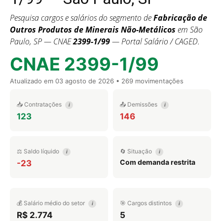
Pesquisa cargos e salários do segmento de
Fabricação de
Outros Produtos de Minerais Não-Metálicos
em São
Paulo, SP — CNAE
2399-1/99
— Portal Salário / CAGED.
CNAE 2399-1/99
Atualizado em
03 agosto de 2026
• 269 movimentações
📥 Contratações
📤 Demissões
i
i
123
146
⚖️ Saldo líquido
🔄 Situação
i
i
Com demanda restrita
-23
💰 Salário médio do setor
🎯 Cargos distintos
i
i
R$ 2.774
5