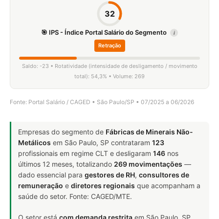
32
🎯 IPS - Índice Portal Salário do Segmento
i
Retração
Saldo: -23 • Rotatividade (intensidade de desligamento / movimento
total): 54,3% • Volume: 269
Fonte: Portal Salário / CAGED • São Paulo/SP • 07/2025 a 06/2026
Empresas do segmento de
Fábricas de Minerais Não-
Metálicos
em São Paulo, SP contrataram
123
profissionais em regime CLT e desligaram
146
nos
últimos 12 meses, totalizando
269 movimentações
—
dado essencial para
gestores de RH
,
consultores de
remuneração
e
diretores regionais
que acompanham a
saúde do setor. Fonte: CAGED/MTE.
O setor está
com demanda restrita
em São Paulo, SP.