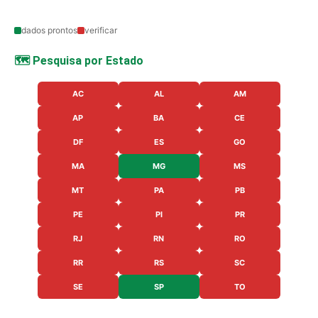
dados prontos
verificar
🗺️ Pesquisa por Estado
AC
AL
AM
AP
BA
CE
DF
ES
GO
MA
MG
MS
MT
PA
PB
PE
PI
PR
RJ
RN
RO
RR
RS
SC
SE
SP
TO