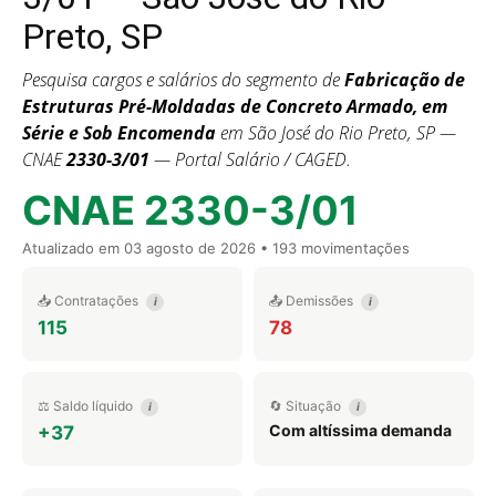
Preto, SP
Pesquisa cargos e salários do segmento de
Fabricação de
Estruturas Pré-Moldadas de Concreto Armado, em
Série e Sob Encomenda
em São José do Rio Preto, SP —
CNAE
2330-3/01
— Portal Salário / CAGED.
CNAE 2330-3/01
Atualizado em
03 agosto de 2026
• 193 movimentações
📥 Contratações
📤 Demissões
i
i
115
78
⚖️ Saldo líquido
🔄 Situação
i
i
Com altíssima demanda
+37