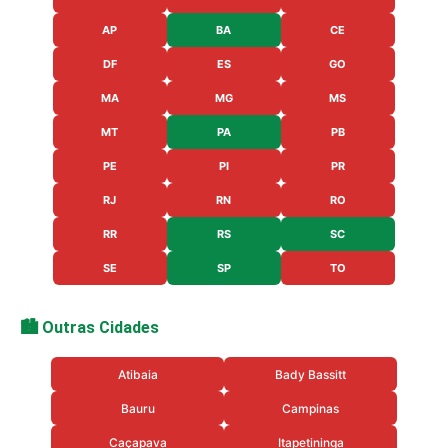
AP
BA
CE
DF
ES
GO
MA
MG
MS
MT
PA
PB
PE
PI
PR
RJ
RN
RO
RR
RS
SC
SE
SP
TO
🏙️ Outras Cidades
Atibaia
Bady Bassitt
Bauru
Campinas
Caçapava
Itapetininga