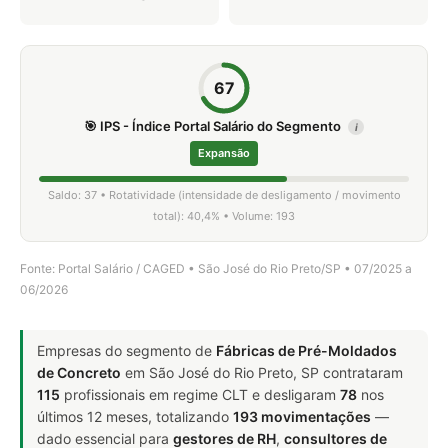
67
🎯 IPS - Índice Portal Salário do Segmento
i
Expansão
Saldo: 37 • Rotatividade (intensidade de desligamento / movimento
total): 40,4% • Volume: 193
Fonte: Portal Salário / CAGED • São José do Rio Preto/SP • 07/2025 a
06/2026
Empresas do segmento de
Fábricas de Pré-Moldados
de Concreto
em São José do Rio Preto, SP contrataram
115
profissionais em regime CLT e desligaram
78
nos
últimos 12 meses, totalizando
193 movimentações
—
dado essencial para
gestores de RH
,
consultores de