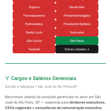
Itupeva
Monte Mor
Paranapanema
Pindamonhangaba
Potirendaba
Presidente Epitácio
Santa Lucia
Sorocaba
São Carlos
São Paulo
Taubaté
Outras cidades →
🏅 Cargos e Salários Gerenciais
Gestão e liderança • São José do Rio Preto/SP
Benchmark salarial de posições gerenciais no setor em São
José do Rio Preto, SP — essencial para
diretores executivos,
CEOs regionais
e
consultores de remuneração executiva