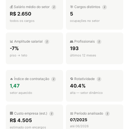
💰 Salário médio do setor
🎯 Cargos distintos
i
i
R$ 2.650
5
todos os cargos
ocupações no setor
📊 Amplitude salarial
👥 Profissionais
i
i
-7%
193
piso → teto
últimos 12 meses
🔥 Índice de contratação
🔁 Rotatividade
i
i
1,47
40.4%
setor aquecido
alta — setor dinâmico
🏢 Custo empresa (est.)
📅 Período analisado
i
i
07/2025
R$ 4.505
até 06/2026
estimado com encargos